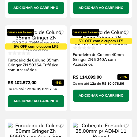
ADICIONAR AO CARRINHO
ADICIONAR AO CARRINHO
5% OFF com o cupom LF5
5% OFF com o cupom LF5
Furadeira de Coluna 40mm
Gringer ZN 5040A com
Furadeira de Coluna 35mm
Acessórios
Gringer ZN 5035A Trifásica
com Acessórios
R$
114
.
899
,
00
-
5%
R$
102
.
572
,
00
-
5%
Ou em até
12
x
de
R$ 10.078,86
Ou em até
12
x
de
R$ 8.997,54
ADICIONAR AO CARRINHO
ADICIONAR AO CARRINHO