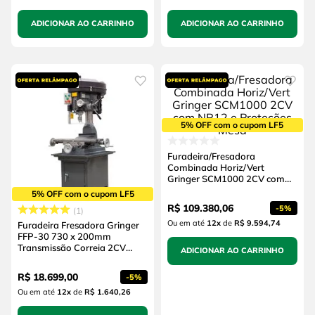
ADICIONAR AO CARRINHO
ADICIONAR AO CARRINHO
5% OFF com o cupom LF5
Furadeira/Fresadora
Combinada Horiz/Vert
Gringer SCM1000 2CV com
NR12 e Proteções Mesa
5% OFF com o cupom LF5
R$
109
.
380
,
06
-
5%
1
Ou em até
12
x
de
R$ 9.594,74
Furadeira Fresadora Gringer
FFP-30 730 x 200mm
Transmissão Correia 2CV
ADICIONAR AO CARRINHO
Trifásico
R$
18
.
699
,
00
-
5%
Ou em até
12
x
de
R$ 1.640,26