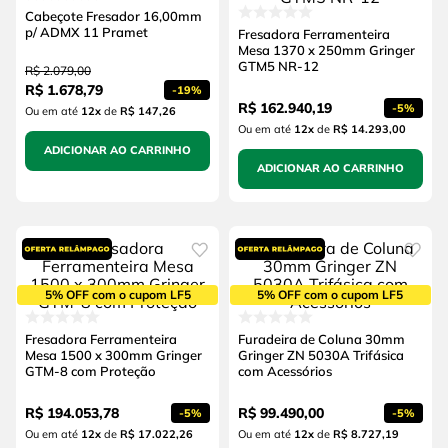
Cabeçote Fresador 16,00mm
p/ ADMX 11 Pramet
Fresadora Ferramenteira
Mesa 1370 x 250mm Gringer
GTM5 NR-12
R$
2
.
079
,
00
R$
1
.
678
,
79
-
19%
R$
162
.
940
,
19
-
5%
Ou em até
12
x
de
R$ 147,26
Ou em até
12
x
de
R$ 14.293,00
ADICIONAR AO CARRINHO
ADICIONAR AO CARRINHO
5% OFF com o cupom LF5
5% OFF com o cupom LF5
Fresadora Ferramenteira
Furadeira de Coluna 30mm
Mesa 1500 x 300mm Gringer
Gringer ZN 5030A Trifásica
GTM-8 com Proteção
com Acessórios
R$
194
.
053
,
78
R$
99
.
490
,
00
-
5%
-
5%
Ou em até
12
x
de
R$ 17.022,26
Ou em até
12
x
de
R$ 8.727,19