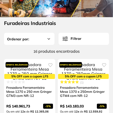
4
º
escada
6
º
serra copo
5
º
serra circular
7
º
luva
6
º
serra copo
Furadeiras Industriais
8
º
fio
7
º
luva
9
º
alicate
Filtrar
8
º
fio
10
º
chave impacto
9
º
alicate
produtos
16
10
º
chave impacto
5% OFF com o cupom LF5
5% OFF com o cupom LF5
1
Fresadora Ferramenteira
Fresadora Ferramenteira
Mesa 1270 x 250 mm Gringer
Mesa 1370 x 250mm Gringer
GTM3 com NR-12
GTM4 com NR-12
R$
140
.
961
,
73
R$
143
.
183
,
03
-
5%
-
5%
Ou em até
12
x
de
R$ 12.365,06
Ou em até
12
x
de
R$ 12.559,92