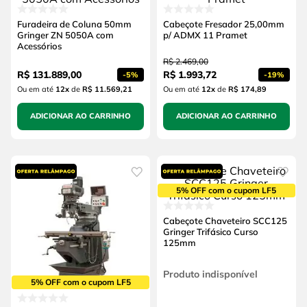
Furadeira de Coluna 50mm
Cabeçote Fresador 25,00mm
Gringer ZN 5050A com
p/ ADMX 11 Pramet
Acessórios
R$
2
.
469
,
00
R$
131
.
889
,
00
R$
1
.
993
,
72
-
5%
-
19%
Ou em até
12
x
de
R$ 11.569,21
Ou em até
12
x
de
R$ 174,89
ADICIONAR AO CARRINHO
ADICIONAR AO CARRINHO
5% OFF com o cupom LF5
Cabeçote Chaveteiro SCC125
Gringer Trifásico Curso
125mm
Produto indisponível
5% OFF com o cupom LF5