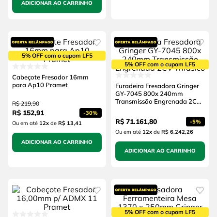
ADICIONAR AO CARRINHO
5% OFF com o cupom LF5
5% OFF com o cupom LF5
Cabeçote Fresador 16mm
para Ap10 Pramet
Furadeira Fresadora Gringer
GY-7045 800x 240mm
Transmissão Engrenada 2CV
R$
219
,
90
Trifásico
R$
152
,
91
-
30%
R$
71
.
161
,
80
-
5%
Ou em até
12
x
de
R$ 13,41
Ou em até
12
x
de
R$ 6.242,26
ADICIONAR AO CARRINHO
ADICIONAR AO CARRINHO
5% OFF com o cupom LF5