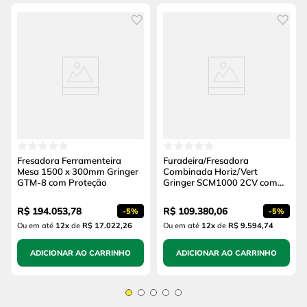
Fresadora Ferramenteira
Furadeira/Fresadora
Mesa 1500 x 300mm Gringer
Combinada Horiz/Vert
GTM-8 com Proteção
Gringer SCM1000 2CV com
NR12 e Proteções Mesa
R$
194
.
053
,
78
R$
109
.
380
,
06
-
5%
-
5%
Ou em até
12
x
de
R$ 17.022,26
Ou em até
12
x
de
R$ 9.594,74
ADICIONAR AO CARRINHO
ADICIONAR AO CARRINHO