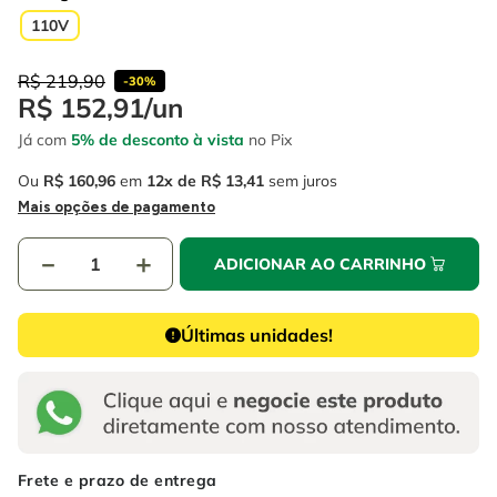
4
º
escada
6
º
fio
110V
5
º
serra circular
7
º
serra copo
R$
219
,
90
-
30%
6
º
fio
8
º
cabo flexivel
R$
152
,
91
/
un
7
º
serra copo
Já com
5% de desconto à vista
no Pix
9
º
chave impacto
8
º
cabo flexivel
Ou
R$
160
,
96
em
12
R$
13
,
41
sem juros
10
º
disco corte
Mais opções de pagamento
9
º
chave impacto
－
＋
ADICIONAR AO CARRINHO
10
º
disco corte
Últimas unidades!