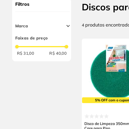
9
º
cabo flexivel
Filtros
Discos par
10
º
serra copo
produtos
4
Marca
Norton
Faixas de preço
R$ 31,00
R$ 40,00
5% OFF com o cupo
Disco de Limpeza 350mm
Care para Piso