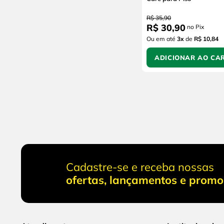
R$
35
,
90
R$
30
,
90
no Pix
Ou em até
3
x
de
R$ 10,84
ADICIONAR AO CA
Cadastre-se e receba nossas
ofertas, lançamentos e prom