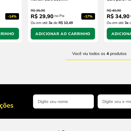
R$
35
,
90
R$
40
,
90
R$
29
,
90
R$
34
,
90
no Pix
-
14%
-
17%
Ou em até
3
x
de
R$ 10,49
Ou em até
3
x
RRINHO
ADICIONAR AO CARRINHO
ADICION
Você viu todos os
4
produtos
oções