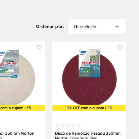
Relevância
 com o cupom LF5
5% OFF com o cupom LF5
ador 350mm Norton
Disco de Remoção Pesada 350mm
so
Norton Care para Piso