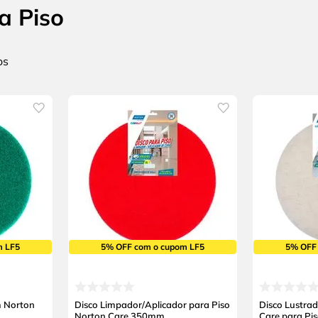
a Piso
m LF5
5% OFF com o cupom LF5
5% OFF
 Norton
Disco Limpador/Aplicador para Piso
Disco Lustr
Norton Care 350mm
Care para Pi