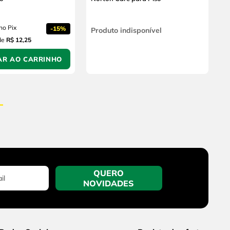
no Pix
-
15%
Produto indisponível
de
R$ 12,25
AR AO CARRINHO
QUERO
NOVIDADES