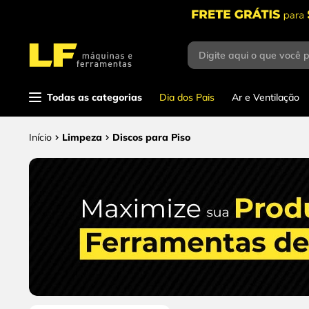
Digite aqui o que você 
Termos mais
buscados
1
º
parafusadeira
Todas as categorias
Dia dos Pais
Ar e Ventilação
2
º
caixa ferramentas
Limpeza
Discos para Piso
3
º
esmerilhadeira
4
º
escada
5
º
serra circular
6
º
fio
7
º
chave impacto
8
º
disco corte