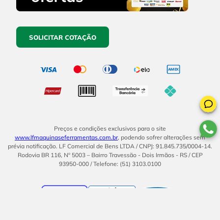
SOLICITAR COTAÇÃO
Preços e condições exclusivos para o site
www.lfmaquinaseferramentas.com.br
, podendo sofrer alterações sem
prévia notificação. LF Comercial de Bens LTDA / CNPJ: 91.845.735/0004-14.
Rodovia BR 116, Nº 5003 – Bairro Travessão - Dois Irmãos - RS / CEP
93950-000 / Telefone: (51) 3103.0100
BOM