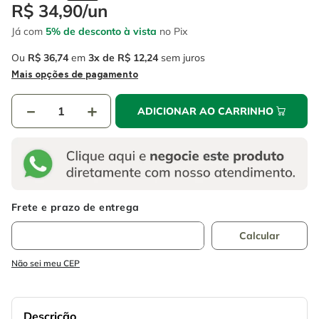
4
º
escada
R$
34
,
90
/
un
6
º
fio
Já com
5% de desconto à vista
no Pix
5
º
serra circular
7
º
chave impacto
Ou
R$
36
,
74
em
3
R$
12
,
24
sem juros
6
º
fio
8
º
disco corte
Mais opções de pagamento
7
º
chave impacto
9
º
cabo flexivel
－
＋
ADICIONAR AO CARRINHO
8
º
disco corte
10
º
serra copo
9
º
cabo flexivel
10
º
serra copo
Não sei meu CEP
Descrição