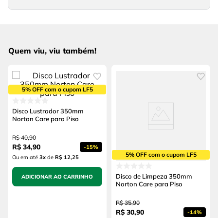
Quem viu, viu também!
5% OFF com o cupom LF5
Disco Lustrador 350mm
Norton Care para Piso
R$
40
,
90
R$
34
,
90
-
15%
5% OFF com o cupom LF5
Ou em até
3
x
de
R$ 12,25
Disco de Limpeza 350mm
ADICIONAR AO CARRINHO
Norton Care para Piso
R$
35
,
90
R$
30
,
90
-
14%