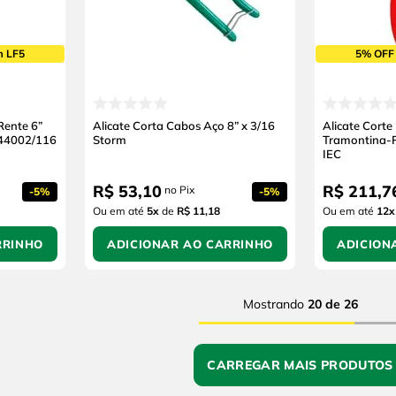
m LF5
5% OFF
Rente 6”
Alicate Corta Cabos Aço 8” x 3/16
Alicate Corte
 44002/116
Storm
Tramontina-P
IEC
R$
53
,
10
R$
211
,
7
no Pix
-
5%
-
5%
Ou em até
5
x
de
R$ 11,18
Ou em até
12
x
RRINHO
ADICIONAR AO CARRINHO
ADICION
Mostrando
20 de 26