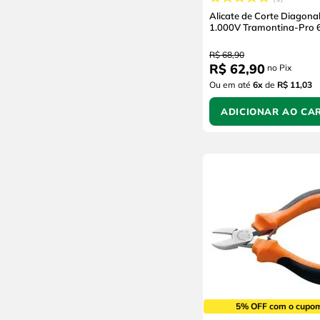
Alicate de Corte Diagonal
1.000V Tramontina-Pro 
R$
68
,
90
R$
62
,
90
no Pix
Ou em até
6
x
de
R$ 11,03
ADICIONAR AO CA
5% OFF com o cupo