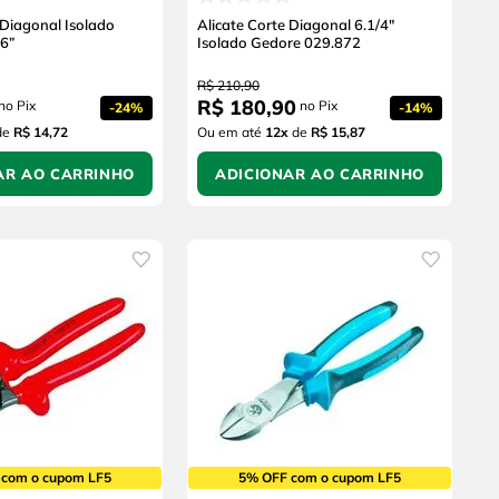
 Diagonal Isolado
Alicate Corte Diagonal 6.1/4"
6”
Isolado Gedore 029.872
R$
210
,
90
R$
180
,
90
no Pix
no Pix
-
24%
-
14%
de
R$ 14,72
Ou em até
12
x
de
R$ 15,87
AR AO CARRINHO
ADICIONAR AO CARRINHO
 com o cupom LF5
5% OFF com o cupom LF5