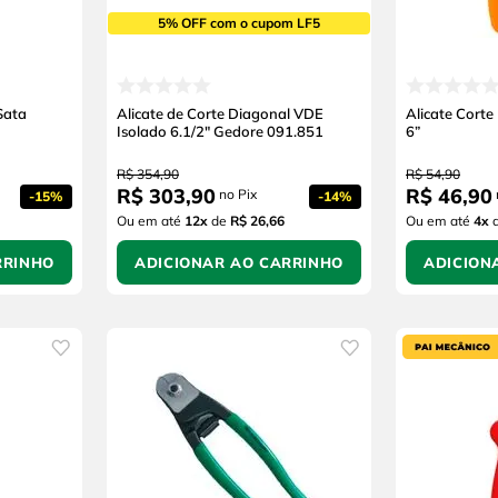
5% OFF com o cupom LF5
Sata
Alicate de Corte Diagonal VDE
Alicate Corte
Isolado 6.1/2" Gedore 091.851
6”
R$
354
,
90
R$
54
,
90
R$
303
,
90
R$
46
,
90
no Pix
-
15%
-
14%
Ou em até
12
x
de
R$ 26,66
Ou em até
4
x
RRINHO
ADICIONAR AO CARRINHO
ADICION