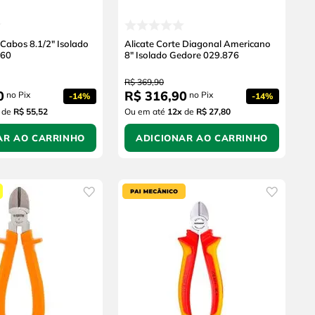
 Cabos 8.1/2" Isolado
Alicate Corte Diagonal Americano
860
8" Isolado Gedore 029.876
R$
369
,
90
0
R$
316
,
90
no Pix
no Pix
-
14%
-
14%
de
R$ 55,52
Ou em até
12
x
de
R$ 27,80
AR AO CARRINHO
ADICIONAR AO CARRINHO