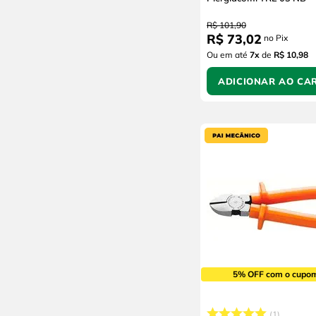
R$
101
,
90
R$
73
,
02
no Pix
Ou em até
7
x
de
R$ 10,98
ADICIONAR AO CA
5% OFF com o cupo
1