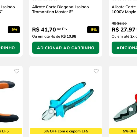
 Isolado
Alicate Corte Diagonal Isolado
Alicate Corte
6”
Tramontina Master 6"
1000V Mayle 
R$
36
,
90
R$
41
,
70
R$
27
,
97
no Pix
-
9%
-
5%
Ou em até
4
x
de
R$ 10,98
Ou em até
2
x
RRINHO
ADICIONAR AO CARRINHO
ADICION
m LF5
5% OFF com o cupom LF5
5% OFF