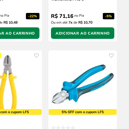
R$
71
,
16
no Pix
no Pix
-
22%
-
5%
de
R$ 10,48
Ou em até
7
x
de
R$ 10,70
AR AO CARRINHO
ADICIONAR AO CARRINHO
 com o cupom LF5
5% OFF com o cupom LF5