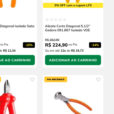
5% OFF com o cupom LF5
 Diagonal Isolado Sata
Alicate Corte Diagonal 5.1/2”
Gedore 091.897 Isolado VDE
R$
262
,
90
R$
224
,
90
no Pix
no Pix
-
15%
-
14%
de
R$ 12,34
Ou em até
12
x
de
R$ 19,73
AR AO CARRINHO
ADICIONAR AO CARRINHO