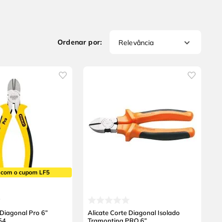
Relevância
 com o cupom LF5
 Diagonal Pro 6”
Alicate Corte Diagonal Isolado
54
Tramontina PRO 6”