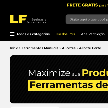
Digite aqui o que você 
Termos mais buscados
1
º
parafusadeira
Todas as categorias
Dia dos Pais
Ar e Ventilação
2
º
caixa ferramentas
3
º
esmerilhadeira
Ferramentas Manuais
Alicates
Alicate Corte
4
º
escada
5
º
serra circular
6
º
serra copo
7
º
luva
8
º
fio
9
º
lavadora alta pressão