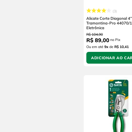
3
Alicate Corte Diagonal 4”
Tramontina-Pro 44070/
Eletrônica
R$
104
,
90
R$
89
,
00
no Pix
Ou em até
9
x
de
R$ 10,41
ADICIONAR AO CA