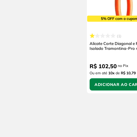
5% OFF com o cupo
1
Alicate Corte Diagonal e 
Isolado Tramontina-Pro
R$
102
,
50
no Pix
Ou em até
10
x
de
R$ 10,79
ADICIONAR AO CA