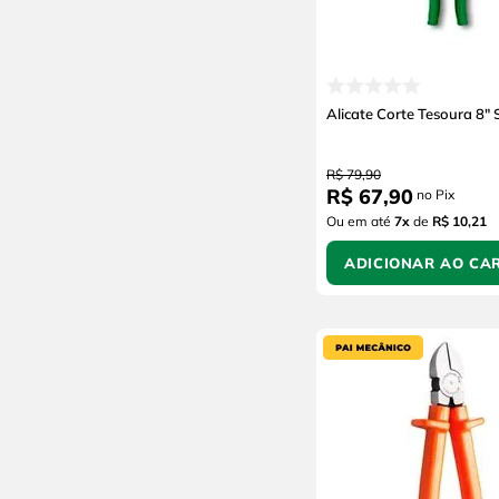
Alicate Corte Tesoura 8" 
R$
79
,
90
R$
67
,
90
no Pix
Ou em até
7
x
de
R$ 10,21
ADICIONAR AO CA