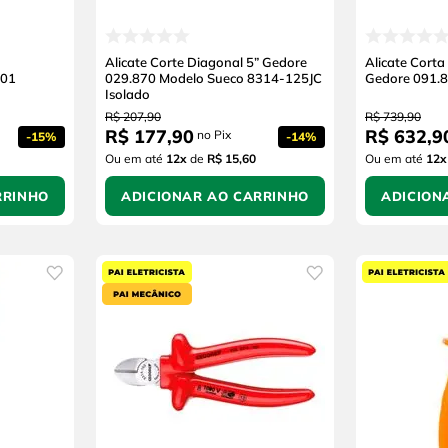
Alicate Corte Diagonal 5” Gedore
Alicate Corta
101
029.870 Modelo Sueco 8314-125JC
Gedore 091.
Isolado
R$
207
,
90
R$
739
,
90
R$
177
,
90
R$
632
,
9
no Pix
-
15%
-
14%
Ou em até
12
x
de
R$ 15,60
Ou em até
12
x
RRINHO
ADICIONAR AO CARRINHO
ADICION