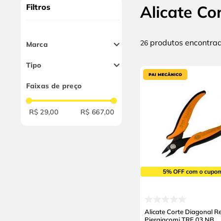
10
º
alicate
Filtros
Alicate Co
produtos
26
Marca
Tramontina
Tipo
Gedore
Diagonal
Sata
Faixas de preço
Corta Cabos
Stanley
Vise Grip
R$ 29,00
R$ 667,00
Storm
Piergiacomi
Mayle
5% OFF com o cupo
Alicate Corte Diagonal R
Piergiacomi TRE 03 NB