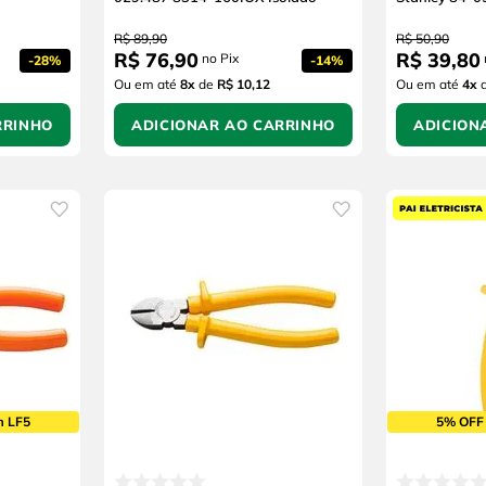
R$
89
,
90
R$
50
,
90
R$
76
,
90
R$
39
,
80
no Pix
-
28%
-
14%
Ou em até
8
x
de
R$ 10,12
Ou em até
4
x
RRINHO
ADICIONAR AO CARRINHO
ADICION
m LF5
5% OFF