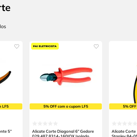
rte
m LF5
5% OFF com o cupom LF5
5% OFF
ente 5”
Alicate Corte Diagonal 6” Gedore
Alicate Corte
029.487 8314-160IOX Isolado
Stanley 84-0