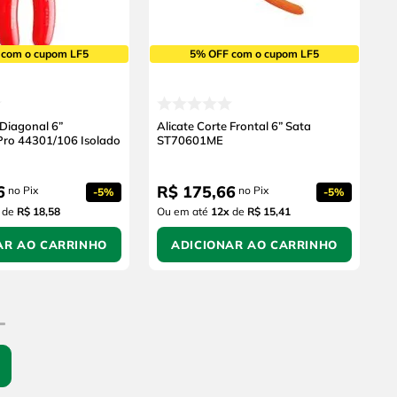
 com o cupom LF5
5% OFF com o cupom LF5
 Diagonal 6”
Alicate Corte Frontal 6” Sata
ro 44301/106 Isolado
ST70601ME
6
R$
175
,
66
no Pix
no Pix
-
5%
-
5%
de
R$ 18,58
Ou em até
12
x
de
R$ 15,41
AR AO CARRINHO
ADICIONAR AO CARRINHO