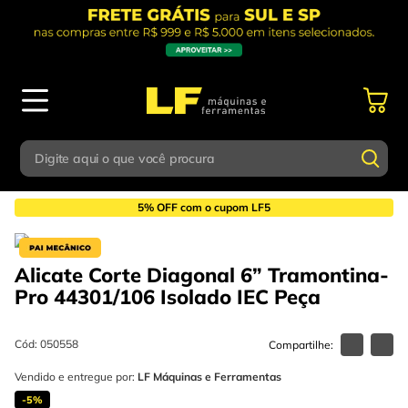
Ferramentas Manuais
Alicates
Alicate Corte
5% OFF com o cupom LF5
Alicate Corte Diagonal 6” Tramontina-
Pro 44301/106 Isolado IEC
Peça
Cód
:
050558
Vendido e entregue por:
LF Máquinas e Ferramentas
-
5%