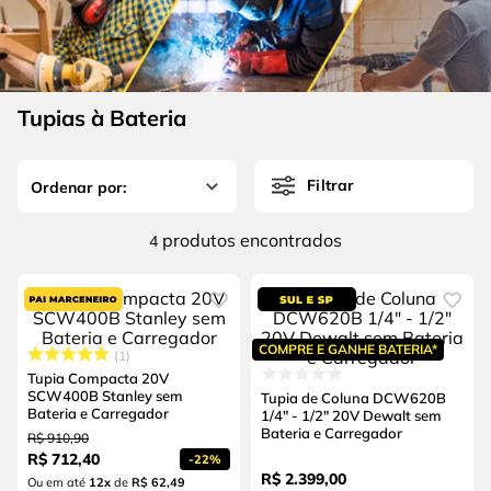
4
º
escada
6
º
fio
5
º
serra circular
7
º
chave impacto
6
º
fio
8
º
disco corte
Tupias à Bateria
7
º
chave impacto
9
º
cabo flexivel
8
º
disco corte
10
º
serra copo
Filtrar
9
º
cabo flexivel
produtos
4
10
º
serra copo
COMPRE E GANHE BATERIA*
1
Tupia Compacta 20V
SCW400B Stanley sem
Tupia de Coluna DCW620B
Bateria e Carregador
1/4" - 1/2" 20V Dewalt sem
Bateria e Carregador
R$
910
,
90
R$
712
,
40
-
22%
R$
2
.
399
,
00
Ou em até
12
x
de
R$ 62,49