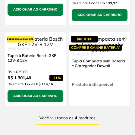
Ou em até
12
x
de
R$ 199,92
ADICIONAR AO CARRINHO
ADICIONAR AO CARRINHO
COMPRE E GANHE BATERIA*
Tupia à Bateria Bosch GKF
12V-8 12V
Tupia Compacta sem Bateria
e Carregador Dewalt
R$
1
.
639
,
00
R$
1
.
301
,
40
-
21%
Produto indisponível
Ou em até
12
x
de
R$ 114,16
ADICIONAR AO CARRINHO
Você viu todos os
4
produtos