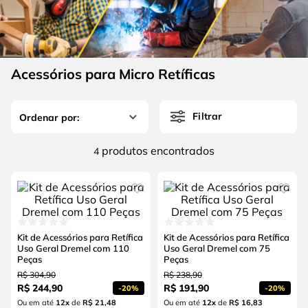
4
º
escada
6
º
fio
5
º
serra circular
7
º
serra copo
6
º
fio
8
º
chave impacto
Acessórios para Micro Retíficas
7
º
serra copo
9
º
cabo flexivel
8
º
chave impacto
10
º
disco corte
Filtrar
9
º
cabo flexivel
produtos
4
10
º
disco corte
Kit de Acessórios para Retífica
Kit de Acessórios para Retífica
Uso Geral Dremel com 110
Uso Geral Dremel com 75
Peças
Peças
R$
304
,
90
R$
238
,
90
R$
244
,
90
R$
191
,
90
-
20%
-
20%
Ou em até
12
x
de
R$ 21,48
Ou em até
12
x
de
R$ 16,83