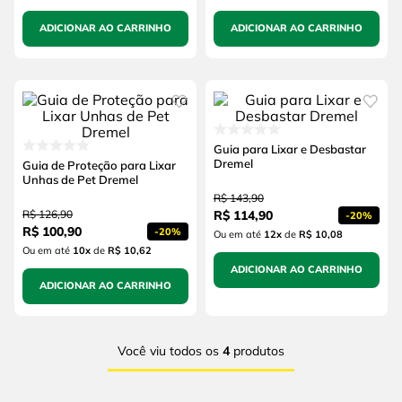
ADICIONAR AO CARRINHO
ADICIONAR AO CARRINHO
Guia para Lixar e Desbastar
Dremel
Guia de Proteção para Lixar
Unhas de Pet Dremel
R$
143
,
90
R$
126
,
90
R$
114
,
90
-
20%
R$
100
,
90
-
20%
Ou em até
12
x
de
R$ 10,08
Ou em até
10
x
de
R$ 10,62
ADICIONAR AO CARRINHO
ADICIONAR AO CARRINHO
Você viu todos os
4
produtos