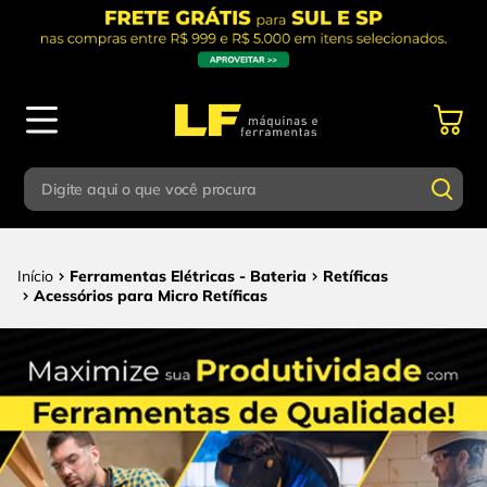
Digite aqui o que você procura
Termos mais buscados
Digite aqui o que você procura
Ferramentas Elétricas - Bateria
Retíficas
1
º
parafusadeira
Acessórios para Micro Retíficas
Termos mais buscados
2
º
caixa ferramentas
1
º
parafusadeira
3
º
esmerilhadeira
2
º
caixa ferramentas
4
º
escada
3
º
esmerilhadeira
5
º
serra circular