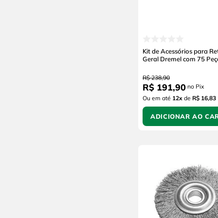
Kit de Acessórios para Re
Geral Dremel com 75 Peç
R$
238
,
90
R$
191
,
90
no Pix
Ou em até
12
x
de
R$ 16,83
ADICIONAR AO CA