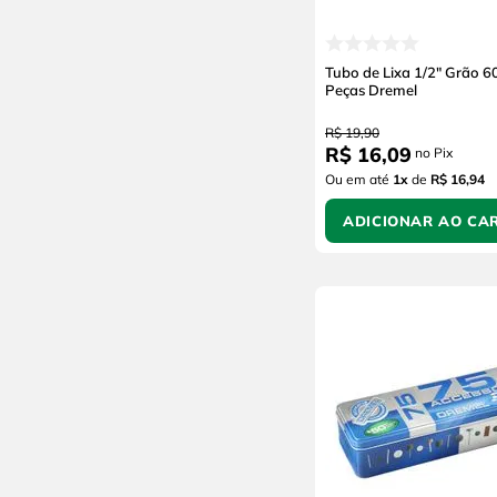
Tubo de Lixa 1/2" Grão 6
Peças Dremel
R$
19
,
90
R$
16
,
09
no Pix
Ou em até
1
x
de
R$ 16,94
ADICIONAR AO CA