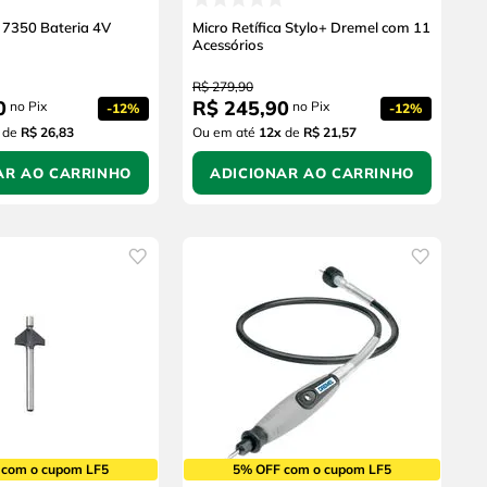
a 7350 Bateria 4V
Micro Retífica Stylo+ Dremel com 11
Acessórios
R$
279
,
90
0
R$
245
,
90
no Pix
no Pix
-
12%
-
12%
de
R$ 26,83
Ou em até
12
x
de
R$ 21,57
AR AO CARRINHO
ADICIONAR AO CARRINHO
 com o cupom LF5
5% OFF com o cupom LF5