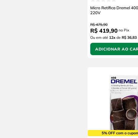
Micro Retífica Dremel 4
220V
R$
475
,
90
R$
419
,
90
no Pix
Ou em até
12
x
de
R$ 36,83
ADICIONAR AO CA
5% OFF com o cupo