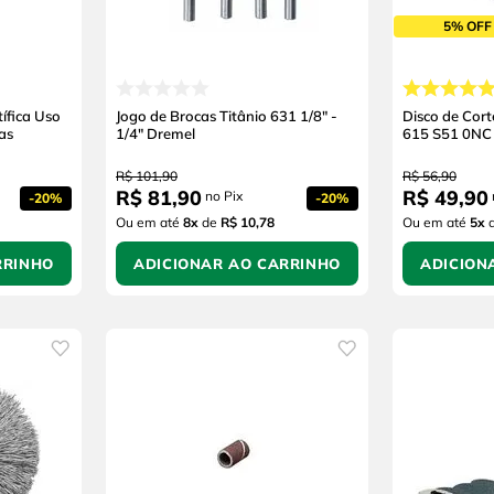
5% OFF
tífica Uso
Jogo de Brocas Titânio 631 1/8" -
Disco de Cor
as
1/4" Dremel
615 S51 0NC
R$
101
,
90
R$
56
,
90
R$
81
,
90
R$
49
,
90
no Pix
-
20%
-
20%
Ou em até
8
x
de
R$ 10,78
Ou em até
5
x
RRINHO
ADICIONAR AO CARRINHO
ADICION