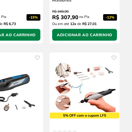
Acessórios
R$
349
,
90
R$
307
,
90
 Pix
no Pix
-
15%
-
12%
de
R$ 6,73
Ou em até
12
x
de
R$ 27,01
AR AO CARRINHO
ADICIONAR AO CARRINHO
5% OFF com o cupom LF5