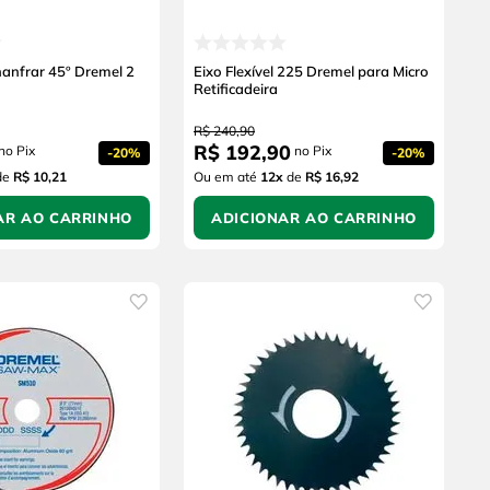
hanfrar 45º Dremel 2
Eixo Flexível 225 Dremel para Micro
Retificadeira
R$
240
,
90
R$
192
,
90
no Pix
no Pix
-
20%
-
20%
de
R$ 10,21
Ou em até
12
x
de
R$ 16,92
AR AO CARRINHO
ADICIONAR AO CARRINHO