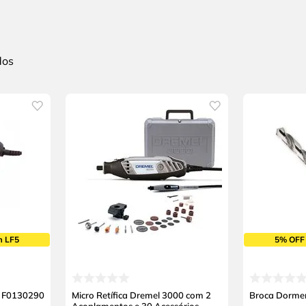
m LF5
5% OFF
l F0130290
Micro Retífica Dremel 3000 com 2
Broca Dorme