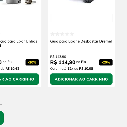
eção para Lixar Unhas
Guia para Lixar e Desbastar Dremel
l
R$
143
,
90
0
R$
114
,
90
no Pix
no Pix
-
20%
-
20%
de
R$ 10,62
Ou em até
12
x
de
R$ 10,08
AR AO CARRINHO
ADICIONAR AO CARRINHO