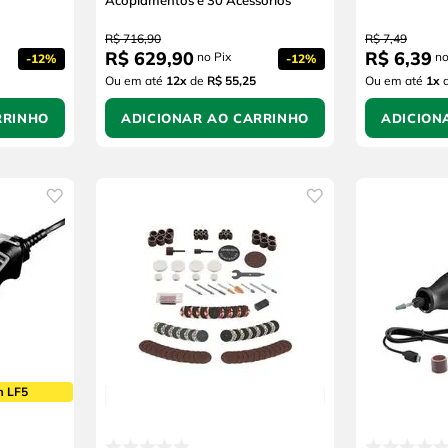
Acoplamentos e 30 Acessórios
R$
716
,
90
R$
7
,
49
R$
629
,
90
R$
6
,
39
no Pix
no
-
12%
-
12%
Ou em até
12
x
de
R$ 55,25
Ou em até
1
x
RRINHO
ADICIONAR AO CARRINHO
ADICION
m LF5