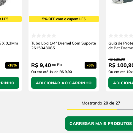
m LF5
5% OFF com o cupom LF5
75 X 0,3Mm
Tubo Lixa 1/4" Dremel Com Suporte
Guia de Prot
2615043085
de Pet Dreme
R$
126
,
90
R$
9
,
40
R$
100
,
9
no Pix
-
18%
-
5%
Ou em até
1
x
de
R$ 9,90
Ou em até
10
x
RRINHO
ADICIONAR AO CARRINHO
ADICION
Mostrando
20 de 27