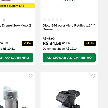
 com o cupom LF5
1
te Dremel Saw Maxx 2
Disco 546 para Micro Retífica 1.1/4"
Dremel
R$
43
,
90
R$
34
,
59
no Pix
no Pix
-
12%
-
21%
de
R$ 10,51
Ou em até
3
x
de
R$ 12,14
AR AO CARRINHO
ADICIONAR AO CARRINHO