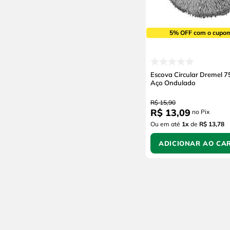
5% OFF com o cupo
Escova Circular Dremel 
Aço Ondulado
R$
15
,
90
R$
13
,
09
no Pix
Ou em até
1
x
de
R$ 13,78
ADICIONAR AO CA