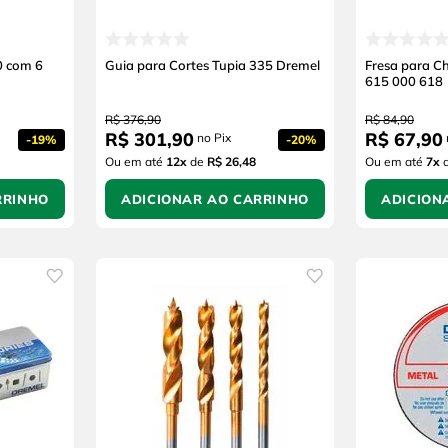
0 com 6
Guia para Cortes Tupia 335 Dremel
Fresa para C
615 000 618
R$
376
,
90
R$
84
,
90
R$
301
,
90
R$
67
,
90
no Pix
-
19%
-
20%
Ou em até
12
x
de
R$ 26,48
Ou em até
7
x
RRINHO
ADICIONAR AO CARRINHO
ADICION