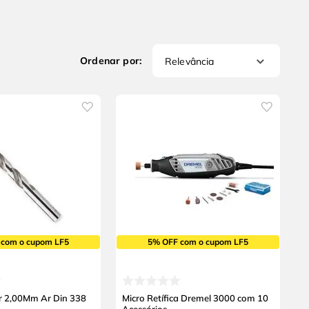
Relevância
 com o cupom LF5
5% OFF com o cupom LF5
r 2,00Mm Ar Din 338
Micro Retífica Dremel 3000 com 10