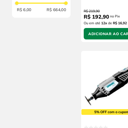
Escovas Circulares
R$ 6,00
R$ 664,00
R$
219
,
90
R$
192
,
90
no Pix
Ou em até
12
x
de
R$ 16,92
ADICIONAR AO CA
5% OFF com o cupo