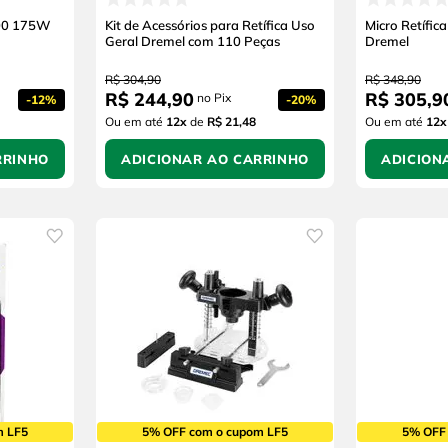
000 175W
Kit de Acessórios para Retífica Uso
Micro Retífic
Geral Dremel com 110 Peças
Dremel
R$
304
,
90
R$
348
,
90
R$
244
,
90
R$
305
,
9
no Pix
-
12%
-
20%
Ou em até
12
x
de
R$ 21,48
Ou em até
12
x
RRINHO
ADICIONAR AO CARRINHO
ADICION
m LF5
5% OFF com o cupom LF5
5% OFF