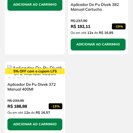
Aplicador De Pu Divek 382
ADICIONAR AO CARRINHO
Manual Cartucho
R$
237
,
90
R$
192
,
11
-
19%
Ou em até
12
x
de
R$ 16,85
ADICIONAR AO CARRINHO
5% OFF com o cupom LF5
Aplicador De Pu Divek 372
Manual 400Ml
R$
233
,
90
R$
188
,
88
-
19%
Ou em até
12
x
de
R$ 16,57
ADICIONAR AO CARRINHO