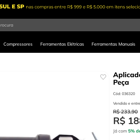
procura
Compressores
Ferramentas Elétricas
Ferramentas Manuais
Aplicad
Peça
Cód
:
036320
Vendido e entr
R$
233
,
90
R$
18
Já com
5% de