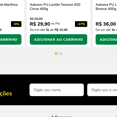
/Ms Marítmo
Adesivo PU Loctite Teroson 920
Adesivo PU L
Cinza 400g
Branco 400g
R$
35
,
90
R$
29
,
90
R$
36
,
00
no Pix
-
5%
-
17%
3
Ou em até
3
x
de
R$ 10,49
Ou em até
3
x
CARRINHO
ADICIONAR AO CARRINHO
ADICION
oções