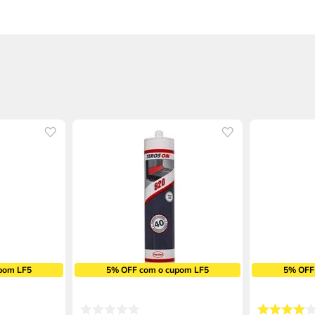
pom LF5
5% OFF com o cupom LF5
5% OFF