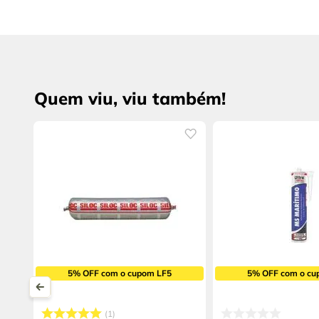
Quem viu, viu também!
5% OFF com o cupom LF5
5% OFF com o cu
1