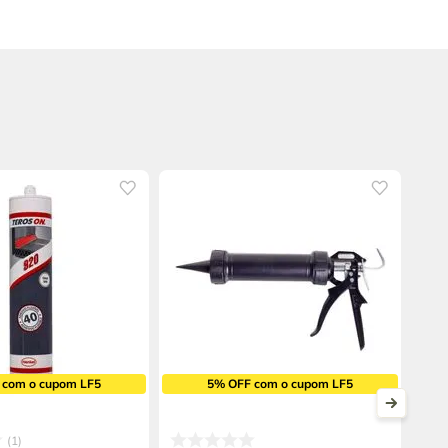
 com o cupom LF5
5% OFF com o cupom LF5
1