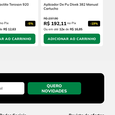
octite Teroson 920
Aplicador De Pu Divek 382 Manual
Cartucho
R$
237
,
90
R$
192
,
11
no Pix
no Pix
-
5%
-
19%
de
R$ 12,63
Ou em até
12
x
de
R$ 16,85
AR AO CARRINHO
ADICIONAR AO CARRINHO
QUERO
NOVIDADES