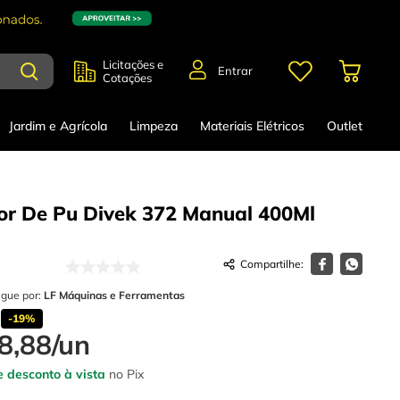
Licitações e
Entrar
Cotações
Jardim e Agrícola
Limpeza
Materiais Elétricos
Outlet
or De Pu Divek 372 Manual 400Ml
egue por:
LF Máquinas e Ferramentas
-
19%
8
,
88
/
un
 desconto à vista
no Pix