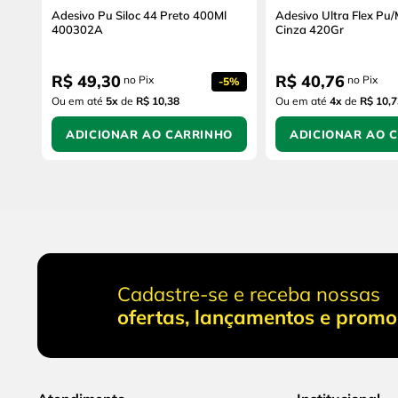
Adesivo Pu Siloc 44 Preto 400Ml
Adesivo Ultra Flex Pu
400302A
Cinza 420Gr
R$
49
,
30
R$
40
,
76
no Pix
no Pix
-
5%
Ou em até
5
x
de
R$ 10,38
Ou em até
4
x
de
R$ 10,7
ADICIONAR AO CARRINHO
ADICIONAR AO 
Cadastre-se e receba nossas
ofertas, lançamentos e prom