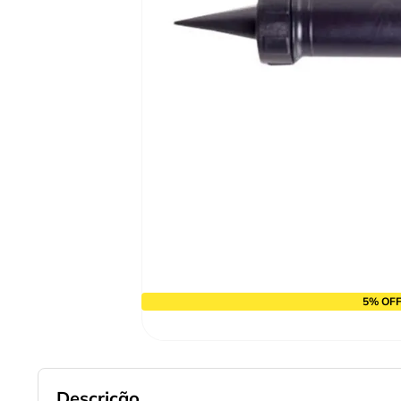
9
º
chave impacto
10
º
disco corte
5% OFF
Descrição