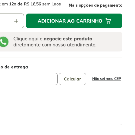
2
em
12
R$
16
,
56
sem juros
Mais opções de pagamento
＋
ADICIONAR AO CARRINHO
Não sei meu CEP