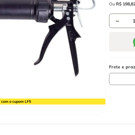
Ou
R$
198
,
8
－
 com o cupom LF5