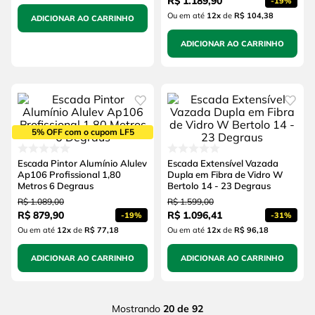
R$
1
.
189
,
90
-
19%
Ou em até
12
x
de
R$ 104,38
ADICIONAR AO CARRINHO
ADICIONAR AO CARRINHO
5% OFF com o cupom LF5
Escada Pintor Alumínio Alulev
Escada Extensível Vazada
Ap106 Profissional 1,80
Dupla em Fibra de Vidro W
Metros 6 Degraus
Bertolo 14 - 23 Degraus
R$
1
.
089
,
00
R$
1
.
599
,
00
R$
879
,
90
R$
1
.
096
,
41
-
19%
-
31%
Ou em até
12
x
de
R$ 77,18
Ou em até
12
x
de
R$ 96,18
ADICIONAR AO CARRINHO
ADICIONAR AO CARRINHO
Mostrando
20 de 92