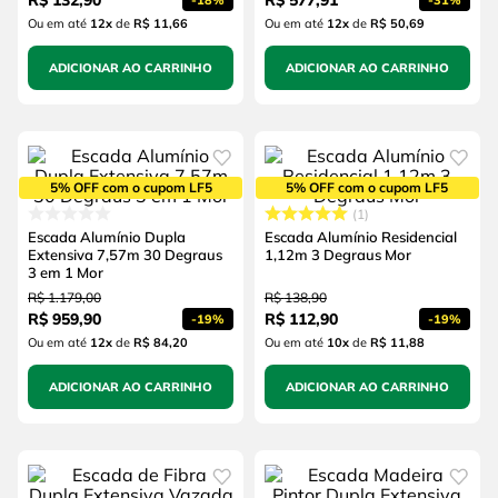
R$
132
,
90
R$
577
,
91
-
18%
-
31%
Ou em até
12
x
de
R$ 11,66
Ou em até
12
x
de
R$ 50,69
ADICIONAR AO CARRINHO
ADICIONAR AO CARRINHO
5% OFF com o cupom LF5
5% OFF com o cupom LF5
1
Escada Alumínio Dupla
Escada Alumínio Residencial
Extensiva 7,57m 30 Degraus
1,12m 3 Degraus Mor
3 em 1 Mor
R$
1
.
179
,
00
R$
138
,
90
R$
959
,
90
R$
112
,
90
-
19%
-
19%
Ou em até
12
x
de
R$ 84,20
Ou em até
10
x
de
R$ 11,88
ADICIONAR AO CARRINHO
ADICIONAR AO CARRINHO