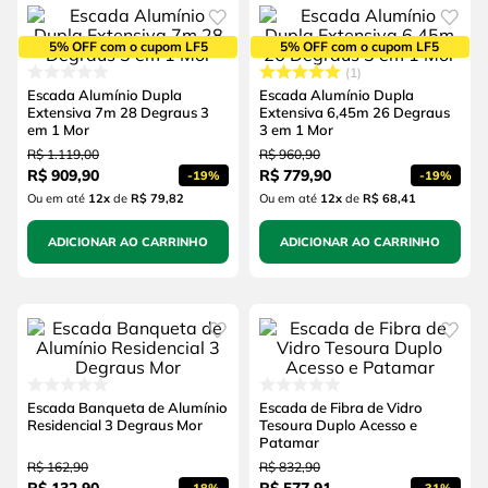
5% OFF com o cupom LF5
5% OFF com o cupom LF5
1
Escada Alumínio Dupla
Escada Alumínio Dupla
Extensiva 7m 28 Degraus 3
Extensiva 6,45m 26 Degraus
em 1 Mor
3 em 1 Mor
R$
1
.
119
,
00
R$
960
,
90
R$
909
,
90
R$
779
,
90
-
19%
-
19%
Ou em até
12
x
de
R$ 79,82
Ou em até
12
x
de
R$ 68,41
ADICIONAR AO CARRINHO
ADICIONAR AO CARRINHO
Escada Banqueta de Alumínio
Escada de Fibra de Vidro
Residencial 3 Degraus Mor
Tesoura Duplo Acesso e
Patamar
R$
162
,
90
R$
832
,
90