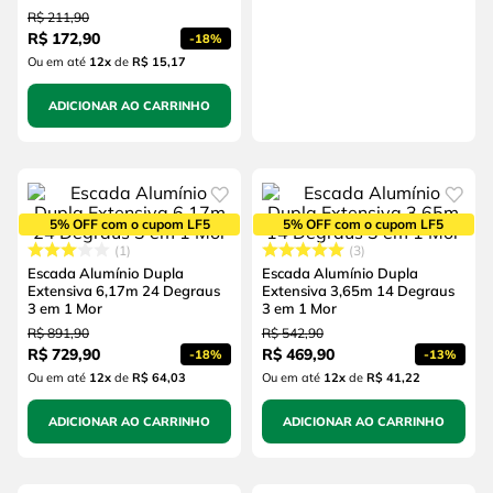
R$
211
,
90
R$
172
,
90
-
18%
Ou em até
12
x
de
R$ 15,17
ADICIONAR AO CARRINHO
5% OFF com o cupom LF5
5% OFF com o cupom LF5
1
3
Escada Alumínio Dupla
Escada Alumínio Dupla
Extensiva 6,17m 24 Degraus
Extensiva 3,65m 14 Degraus
3 em 1 Mor
3 em 1 Mor
R$
891
,
90
R$
542
,
90
R$
729
,
90
R$
469
,
90
-
18%
-
13%
Ou em até
12
x
de
R$ 64,03
Ou em até
12
x
de
R$ 41,22
ADICIONAR AO CARRINHO
ADICIONAR AO CARRINHO