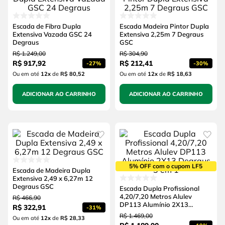
Escada de Fibra Dupla
Escada Madeira Pintor Dupla
Extensiva Vazada GSC 24
Extensiva 2,25m 7 Degraus
Degraus
GSC
R$
1
.
249
,
00
R$
304
,
90
R$
917
,
92
R$
212
,
41
-
27%
-
30%
Ou em até
12
x
de
R$ 80,52
Ou em até
12
x
de
R$ 18,63
ADICIONAR AO CARRINHO
ADICIONAR AO CARRINHO
5% OFF com o cupom LF5
Escada de Madeira Dupla
Extensiva 2,49 x 6,27m 12
Degraus GSC
Escada Dupla Profissional
4,20/7,20 Metros Alulev
R$
466
,
90
DP113 Alumínio 2X13
R$
322
,
91
-
31%
Degraus 3 em 1
R$
1
.
469
,
00
Ou em até
12
x
de
R$ 28,33