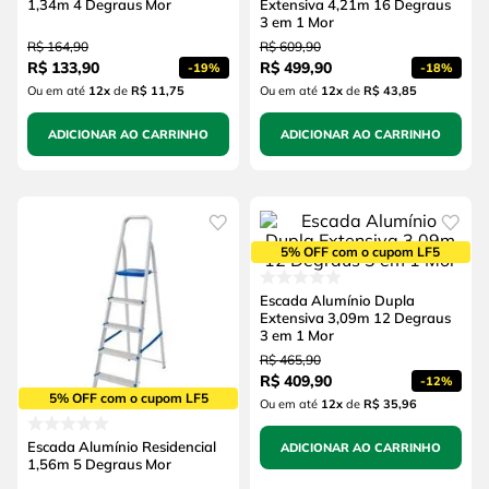
1,34m 4 Degraus Mor
Extensiva 4,21m 16 Degraus
3 em 1 Mor
R$
164
,
90
R$
609
,
90
R$
133
,
90
R$
499
,
90
-
19%
-
18%
Ou em até
12
x
de
R$ 11,75
Ou em até
12
x
de
R$ 43,85
ADICIONAR AO CARRINHO
ADICIONAR AO CARRINHO
5% OFF com o cupom LF5
Escada Alumínio Dupla
Extensiva 3,09m 12 Degraus
3 em 1 Mor
R$
465
,
90
R$
409
,
90
-
12%
5% OFF com o cupom LF5
Ou em até
12
x
de
R$ 35,96
Escada Alumínio Residencial
ADICIONAR AO CARRINHO
1,56m 5 Degraus Mor