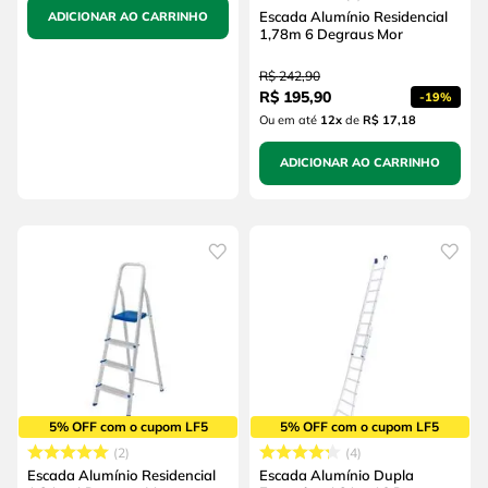
Escada Alumínio Residencial
ADICIONAR AO CARRINHO
1,78m 6 Degraus Mor
R$
242
,
90
R$
195
,
90
-
19%
Ou em até
12
x
de
R$ 17,18
ADICIONAR AO CARRINHO
5% OFF com o cupom LF5
5% OFF com o cupom LF5
2
4
Escada Alumínio Residencial
Escada Alumínio Dupla