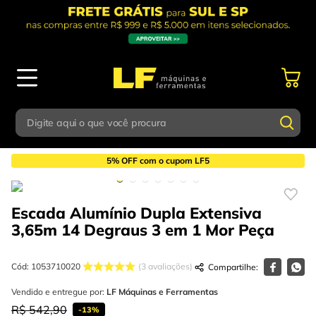
Digite aqui o que você procura
Construção Civil
Escadas e Acessórios
Termos mais buscados
5% OFF com o cupom LF5
Digite aqui o que você procura
1
º
parafusadeira
Escada Alumínio Dupla Extensiva
Termos mais buscados
2
º
caixa ferramentas
3,65m 14 Degraus 3 em 1 Mor
Peça
1
º
parafusadeira
3
º
esmerilhadeira
2
º
caixa ferramentas
Cód
:
1053710020
3
avaliações
4
º
escada
3
º
Vendido e entregue por:
esmerilhadeira
LF Máquinas e Ferramentas
5
º
serra circular
R$
542
,
90
-
13%