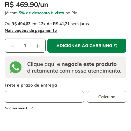
4
º
escada
R$
469
,
90
/
un
6
º
fio
Já com
5% de desconto à vista
no Pix
5
º
serra circular
7
º
serra copo
Ou
R$
494
,
63
em
12
R$
41
,
21
sem juros
6
º
fio
8
º
disco corte
Mais opções de pagamento
7
º
serra copo
9
º
chave impacto
－
＋
ADICIONAR AO CARRINHO
8
º
disco corte
10
º
luva
9
º
chave impacto
10
º
luva
Não sei meu CEP