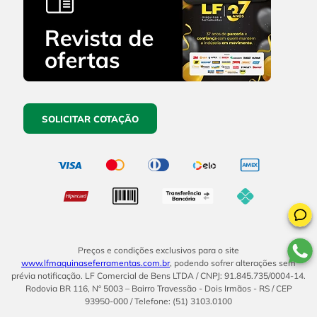
SOLICITAR COTAÇÃO
Preços e condições exclusivos para o site
www.lfmaquinaseferramentas.com.br
, podendo sofrer alterações sem
prévia notificação. LF Comercial de Bens LTDA / CNPJ: 91.845.735/0004-14.
Rodovia BR 116, Nº 5003 – Bairro Travessão - Dois Irmãos - RS / CEP
93950-000 / Telefone: (51) 3103.0100