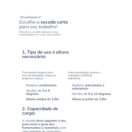
#GuiaRápidoLF:
Escolha a
escada certa
para seu trabalho!
Descubra o modelo ideal para suas
necessidades com nosso guia prático.
1. Tipo de uso e altura
necessária:
Residencial
Profissional
Para tarefas simples como
Para manutenção, pintura e
troca de lâmpadas, limpeza e
instalações elétricas/
pequenos reparos:
hidráulicas
Modelos
residenciais
Modelos
articulados e
extensíveis
Versões de
3 a 5
degraus
Versões de
6 a 12 degraus
Altura média de 2,5m
Altura à partir de 3,5m
2. Capacidade de
carga:
A escada
deve suportar o seu
peso mais o peso das
ferramentas e materiais
, com
uma margem de segurança