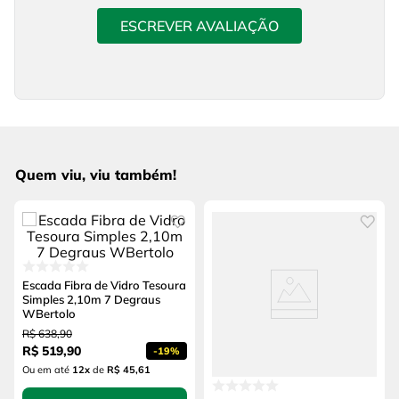
ESCREVER AVALIAÇÃO
Quem viu, viu também!
Escada Fibra de Vidro Tesoura
Simples 2,10m 7 Degraus
WBertolo
R$
638
,
90
R$
519
,
90
-
19%
Ou em até
12
x
de
R$ 45,61