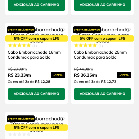
ADICIONAR AO CARRINHO
ADICIONAR AO CARRINHO
5% OFF com o cupom LF5
5% OFF com o cupom LF5
1
1
Cabo Emborrachado 16mm
Cabo Emborrachado 25mm
Condumax para Solda
Condumax para Solda
R$
28
,
90
/
m
R$
44
,
90
/
m
R$
23
,
33
/
m
R$
36
,
25
/
m
-
19%
-
19%
Ou em até
2
x
de
R$ 12,28
Ou em até
3
x
de
R$ 12,72
ADICIONAR AO CARRINHO
ADICIONAR AO CARRINHO
5% OFF com o cupom LF5