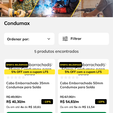
4
º
escada
6
º
serra copo
5
º
serra circular
7
º
luva
6
º
serra copo
Condumax
8
º
fio
7
º
luva
9
º
alicate
Filtrar
8
º
fio
10
º
chave impacto
9
º
alicate
produtos
5
10
º
chave impacto
5% OFF com o cupom LF5
5% OFF com o cupom LF5
Cabo Emborrachado 35mm
Cabo Emborrachado 50mm
Condumax para Solda
Condumax para Solda
R$
49
,
90
/
m
R$
67
,
90
/
m
R$
40
,
30
/
m
R$
54
,
83
/
m
-
19%
-
19%
Ou em até
4
x
de
R$ 10,61
Ou em até
5
x
de
R$ 11,54