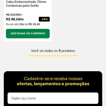
Cabo Emborrachado 70mm
Condumax para Solda
R$
122
,
90
/
m
R$
99
,
24
/
m
-
19%
Ou em até
10
x
de
R$ 10,45
ADICIONAR AO CARRINHO
Você viu todos os
5
produtos
Cadastre-se e receba nossas
ofertas, lançamentos e promoções