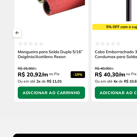
5% OFF com o cu
Mangueira para Solda Dupla 5/16”
Cabo Emborrachado
Oxigênio/Acetileno Rexon
Condumax para Solda
R$
25
,
90
/
m
R$
49
,
90
/
m
R$
20
,
92
/
m
R$
40
,
30
/
m
no Pix
no Pix
-
19%
Ou em até
2
x
de
R$ 11,01
Ou em até
4
x
de
R$ 10,6
ADICIONAR AO CARRINHO
ADICIONAR AO 