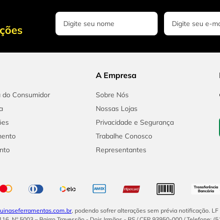
oções
A Empresa
a do Consumidor
Sobre Nós
a
Nossas Lojas
ões
Privacidade e Segurança
mento
Trabalhe Conosco
nto
Representantes
inaseferramentas.com.br
, podendo sofrer alterações sem prévia notificação. L
16, Nº 5003 – Bairro Travessão - Dois Irmãos - RS / CEP 93950-000 / Telefone: (