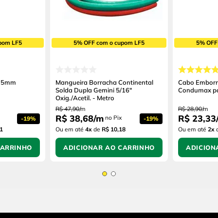
pom LF5
5% OFF com o cupom LF5
5% OFF
 35mm
Mangueira Borracha Continental
Cabo Embor
Solda Dupla Gemini 5/16"
Condumax pa
Oxig./Acetil. - Metro
R$
47
,
90
/
m
R$
28
,
90
/
m
R$
38
,
68
/
m
R$
23
,
33
no Pix
-
19%
-
19%
1
Ou em até
4
x
de
R$ 10,18
Ou em até
2
x
CARRINHO
ADICIONAR AO CARRINHO
ADICION