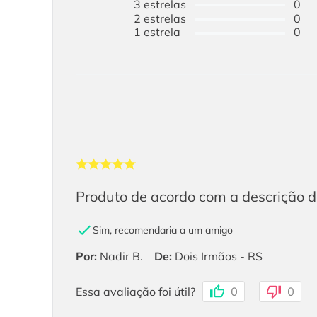
3
estrelas
0
2
estrelas
0
1
estrela
0
Produto de acordo com a descrição do
Sim, recomendaria a um amigo
Por
:
Nadir B.
De
:
Dois Irmãos - RS
Essa avaliação foi útil?
0
0