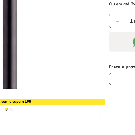
Ou em até
2
－
 com o cupom LF5