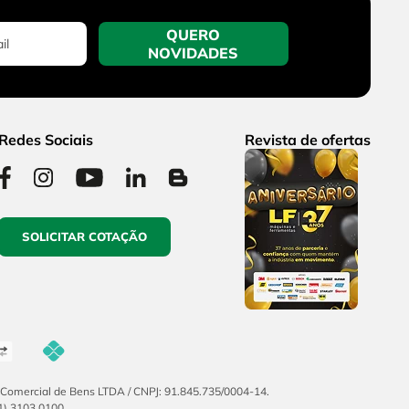
QUERO
NOVIDADES
Redes Sociais
Revista de ofertas
SOLICITAR COTAÇÃO
F Comercial de Bens LTDA / CNPJ: 91.845.735/0004-14.
51) 3103.0100