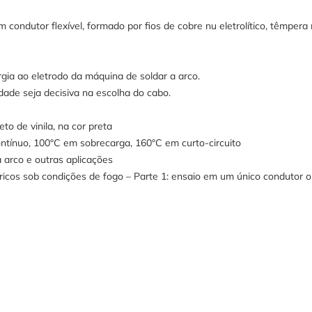
 condutor flexível, formado por fios de cobre nu eletrolítico, têmper
gia ao eletrodo da máquina de soldar a arco.
idade seja decisiva na escolha do cabo.
to de vinila, na cor preta
ntínuo, 100°C em sobrecarga, 160°C em curto-circuito
 arco e outras aplicações
cos sob condições de fogo – Parte 1: ensaio em um único condutor ou