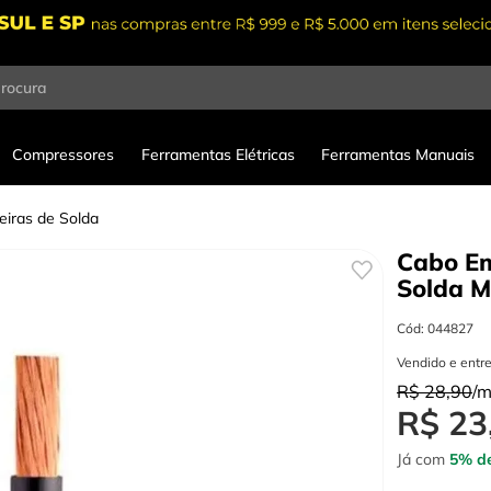
procura
Compressores
Ferramentas Elétricas
Ferramentas Manuais
iras de Solda
Cabo E
Solda
M
Cód
:
044827
Vendido e entr
R$
28
,
90
/
R$
23
Já com
5% de