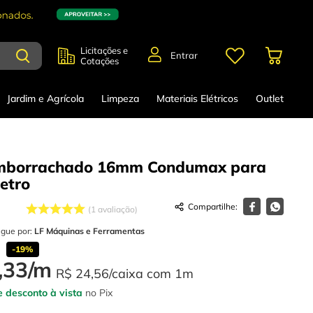
Licitações e
Entrar
Cotações
Jardim e Agrícola
Limpeza
Materiais Elétricos
Outlet
mborrachado 16mm Condumax para
etro
1
avaliação
egue por:
LF Máquinas e Ferramentas
m
-
19%
,
33
/
m
R$
24
,
56
/caixa com
1
m
 desconto à vista
no Pix