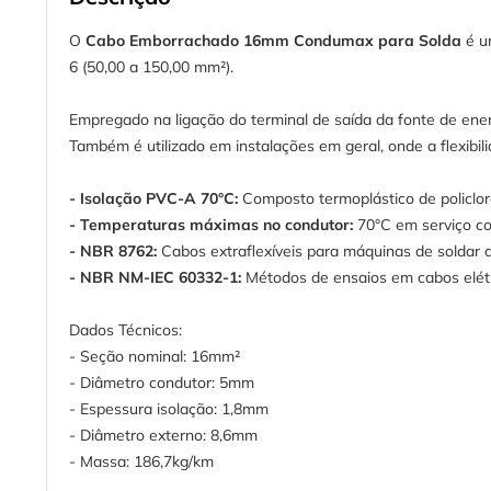
O
Cabo Emborrachado 16mm Condumax para Solda
é um
6 (50,00 a 150,00 mm²).
Empregado na ligação do terminal de saída da fonte de ener
Também é utilizado em instalações em geral, onde a flexibil
- Isolação PVC-A 70°C:
Composto termoplástico de policlore
- Temperaturas máximas no condutor:
70°C em serviço co
- NBR 8762:
Cabos extraflexíveis para máquinas de soldar a
- NBR NM-IEC 60332-1:
Métodos de ensaios em cabos elétri
Dados Técnicos:
- Seção nominal: 16mm²
- Diâmetro condutor: 5mm
- Espessura isolação: 1,8mm
- Diâmetro externo: 8,6mm
- Massa: 186,7kg/km