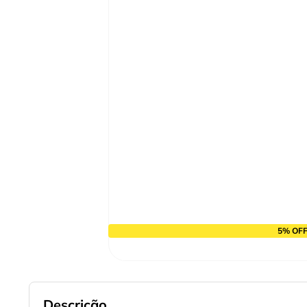
9
º
cabo flexivel
10
º
serra copo
5% OFF
Descrição