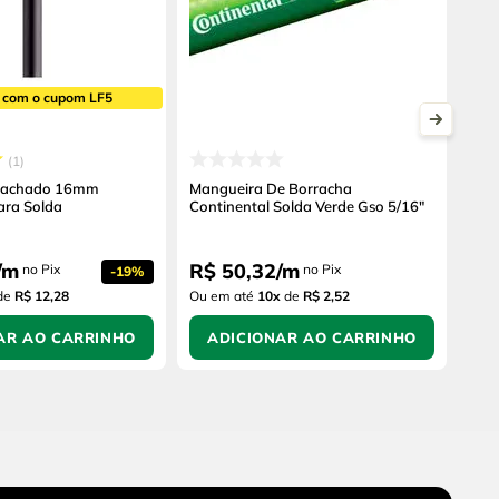
 com o cupom LF5
1
rachado 16mm
Mangueira De Borracha
ra Solda
Continental Solda Verde Gso 5/16"
/
m
R$
50
,
32
/
m
no Pix
no Pix
-
19%
de
R$ 12,28
Ou em até
10
x
de
R$ 2,52
AR AO CARRINHO
ADICIONAR AO CARRINHO