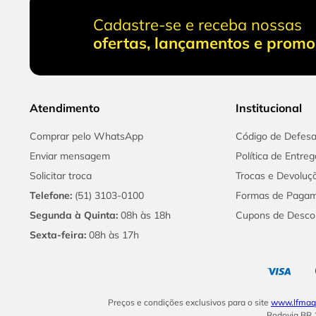
Cadastre-se e receba nossas
ofertas, lançamentos e prom
Atendimento
Institucional
Comprar pelo WhatsApp
Código de Defes
Enviar mensagem
Política de Entreg
Solicitar troca
Trocas e Devoluç
Telefone:
(51) 3103-0100
Formas de Paga
Segunda à Quinta:
08h às 18h
Cupons de Desco
Sexta-feira:
08h às 17h
Preços e condições exclusivos para o site
www.lfmaqu
Rodovia BR 1