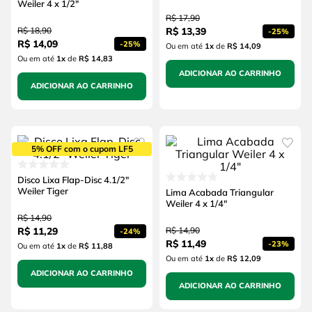
Weiler 4 x 1/2"
R$
17
,
90
R$
18
,
90
R$
13
,
39
-
25%
R$
14
,
09
-
25%
Ou em até
1
x
de
R$ 14,09
Ou em até
1
x
de
R$ 14,83
ADICIONAR AO CARRINHO
ADICIONAR AO CARRINHO
5% OFF com o cupom LF5
Disco Lixa Flap-Disc 4.1/2"
Weiler Tiger
Lima Acabada Triangular
Weiler 4 x 1/4"
R$
14
,
90
R$
11
,
29
R$
14
,
90
-
24%
R$
11
,
49
-
23%
Ou em até
1
x
de
R$ 11,88
Ou em até
1
x
de
R$ 12,09
ADICIONAR AO CARRINHO
ADICIONAR AO CARRINHO