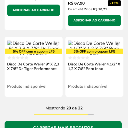
R$
67
,
90
-
15%
Ou em até
7
x
de
R$ 10,21
ADICIONAR AO CARRINHO
ADICIONAR AO CARRINHO
5% OFF com o cupom LF5
5% OFF com o cupom LF5
Disco De Corte Weiler 9" X 2,3
Disco De Corte Weiler 4.1/2" X
X 7/8" Dc Tiger Performance
1,2 X 7/8" Para Inox
Produto indisponível
Produto indisponível
Mostrando
20 de 22