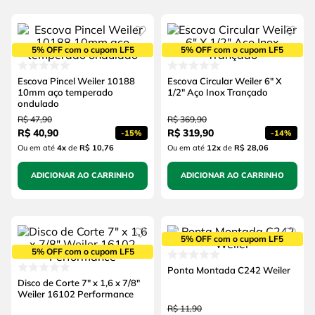
5% OFF com o cupom LF5
5% OFF com o cupom LF5
Escova Pincel Weiler 10188
Escova Circular Weiler 6" X
10mm aço temperado
1/2" Aço Inox Trançado
ondulado
R$
47
,
90
R$
369
,
90
R$
40
,
90
R$
319
,
90
-
15%
-
14%
Ou em até
4
x
de
R$ 10,76
Ou em até
12
x
de
R$ 28,06
ADICIONAR AO CARRINHO
ADICIONAR AO CARRINHO
5% OFF com o cupom LF5
5% OFF com o cupom LF5
Ponta Montada C242 Weiler
Disco de Corte 7" x 1,6 x 7/8"
Weiler 16102 Performance
R$
11
,
90