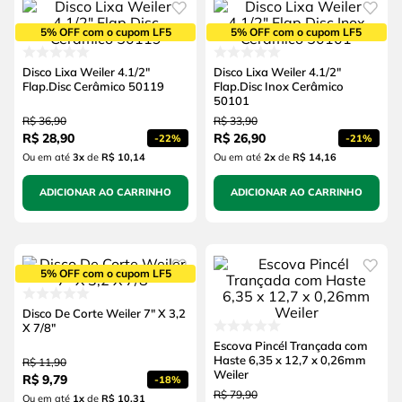
5% OFF com o cupom LF5
5% OFF com o cupom LF5
Disco Lixa Weiler 4.1/2"
Disco Lixa Weiler 4.1/2"
Flap.Disc Cerâmico 50119
Flap.Disc Inox Cerâmico
50101
R$
36
,
90
R$
33
,
90
R$
28
,
90
R$
26
,
90
-
22%
-
21%
Ou em até
3
x
de
R$ 10,14
Ou em até
2
x
de
R$ 14,16
ADICIONAR AO CARRINHO
ADICIONAR AO CARRINHO
5% OFF com o cupom LF5
Disco De Corte Weiler 7" X 3,2
X 7/8"
Escova Pincél Trançada com
Haste 6,35 x 12,7 x 0,26mm
R$
11
,
90
Weiler
R$
9
,
79
-
18%
R$
79
,
90
Ou em até
1
x
de
R$ 10,31