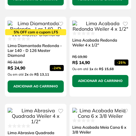
5% OFF com o cupom LF5
Lima Acabada Redonda
Weiler 4 x 1/2"
Lima Diamantada Redonda -
Lar 140 - D 126 Master
Diamond
R$
19
,
90
R$
32
,
90
R$
14
,
90
-
25%
R$
24
,
90
-
24%
Ou em até
1
x
de
R$ 15,68
Ou em até
2
x
de
R$ 13,11
ADICIONAR AO CARRINHO
ADICIONAR AO CARRINHO
Lima Acabada Meia Cana 6 x
3/8 Weiler
Lima Abrasiva Quadrada