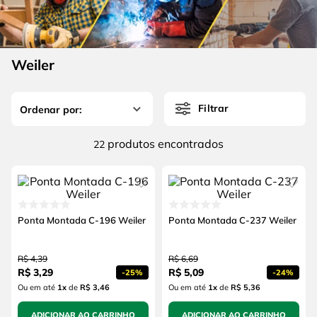
4
º
esmerilhadeira
6
º
fio
5
º
serra circular
7
º
serra copo
6
º
fio
Weiler
8
º
disco corte
7
º
serra copo
9
º
martelete
Filtrar
8
º
disco corte
10
º
chave impacto
9
º
martelete
produtos
22
10
º
chave impacto
Ponta Montada C-196 Weiler
Ponta Montada C-237 Weiler
R$
4
,
39
R$
6
,
69
R$
3
,
29
R$
5
,
09
-
25%
-
24%
Ou em até
1
x
de
R$ 3,46
Ou em até
1
x
de
R$ 5,36
ADICIONAR AO CARRINHO
ADICIONAR AO CARRINHO