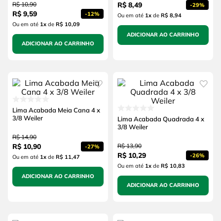
R$
10
,
90
R$
8
,
49
-
29%
R$
9
,
59
-
12%
Ou em até
1
x
de
R$ 8,94
Ou em até
1
x
de
R$ 10,09
ADICIONAR AO CARRINHO
ADICIONAR AO CARRINHO
Lima Acabada Meia Cana 4 x
3/8 Weiler
Lima Acabada Quadrada 4 x
3/8 Weiler
R$
14
,
90
R$
10
,
90
R$
13
,
90
-
27%
R$
10
,
29
-
26%
Ou em até
1
x
de
R$ 11,47
Ou em até
1
x
de
R$ 10,83
ADICIONAR AO CARRINHO
ADICIONAR AO CARRINHO