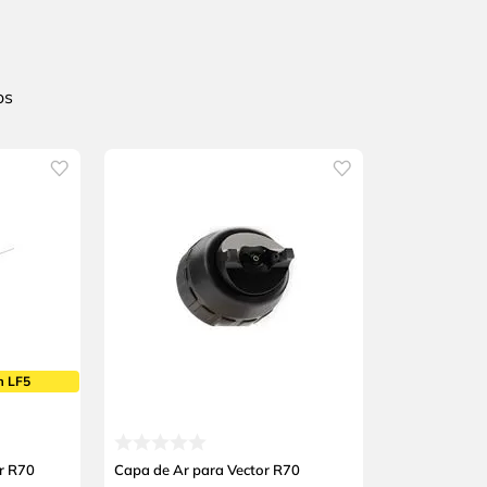
m LF5
r R70
Capa de Ar para Vector R70