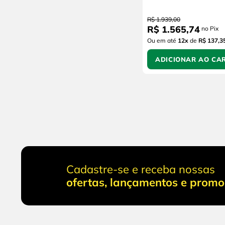
R$
1
.
939
,
00
R$
1
.
565
,
74
no Pix
Ou em até
12
x
de
R$ 137,3
ADICIONAR AO CA
Cadastre-se e receba nossas
ofertas, lançamentos e prom