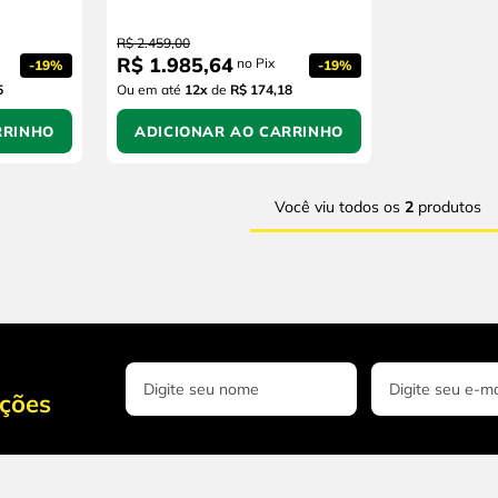
R$
2
.
459
,
00
R$
1
.
985
,
64
no Pix
-
19%
-
19%
5
Ou em até
12
x
de
R$ 174,18
RRINHO
ADICIONAR AO CARRINHO
Você viu todos os
2
produtos
oções