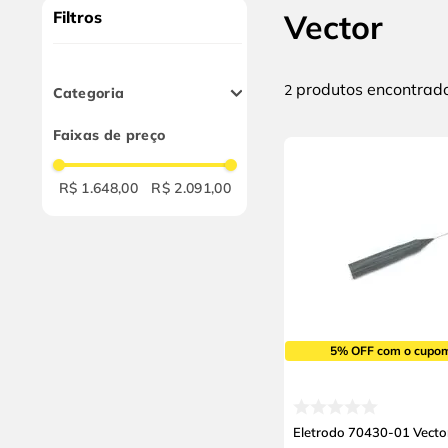
9
º
cabo flexivel
Filtros
Vector
10
º
serra copo
produtos
2
Categoria
Acessórios
Faixas de preço
Pneumáticos
Acessórios para
Pistola de Pintura
R$ 1.648,00
R$ 2.091,00
5% OFF com o cupo
Eletrodo 70430-01 Vecto