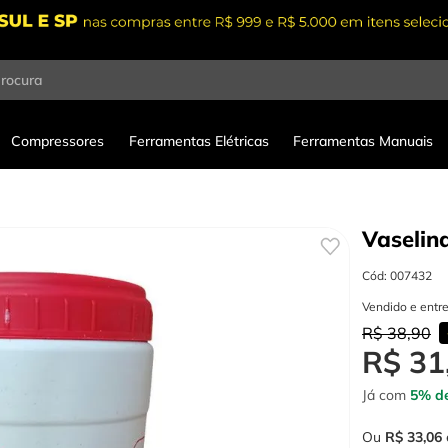
procura
Compressores
Ferramentas Elétricas
Ferramentas Manuais
Vaselina
Cód
:
007432
Vendido e entr
R$
38
,
90
R$
31
Já com
5% de
Ou
R$
33
,
06