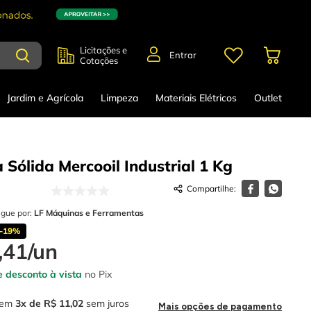
Licitações e
Entrar
Cotações
Jardim e Agrícola
Limpeza
Materiais Elétricos
Outlet
 Sólida Mercooil Industrial
1 Kg
egue por:
LF Máquinas e Ferramentas
-
19%
,
41
/
un
 desconto à vista
no Pix
em
3
R$
11
,
02
sem juros
Mais opções de pagamento