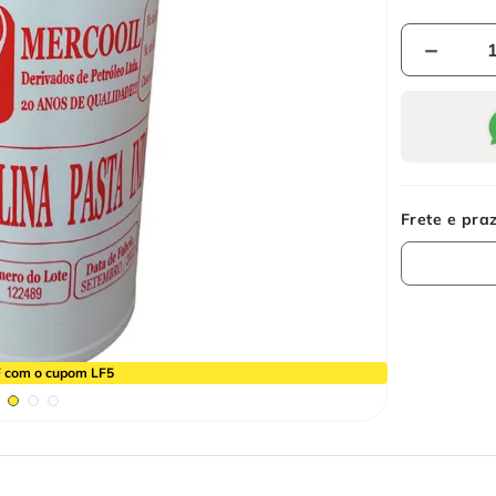
－
 com o cupom LF5