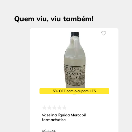
Quem viu, viu também!
5% OFF com o cupom LF5
Vaselina líquida Mercooil
farmacêutica
R$
32
,
90