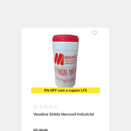
5% OFF com o cupom LF5
Vaselina Sólida Mercooil Industrial
R$
38
,
90