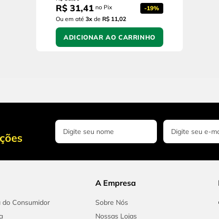
R$
31
,
41
no Pix
-
19%
Ou em até
3
x
de
R$ 11,02
ADICIONAR AO CARRINHO
oções
A Empresa
a do Consumidor
Sobre Nós
a
Nossas Lojas