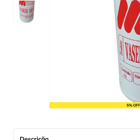
10
º
alicate
5% OFF
Descrição