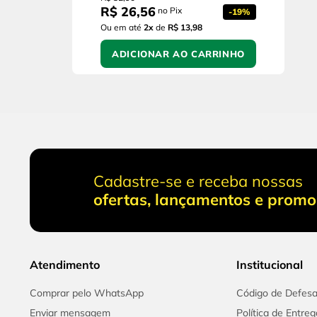
R$
26
,
56
no Pix
-
19%
Ou em até
2
x
de
R$ 13,98
ADICIONAR AO CARRINHO
Cadastre-se e receba nossas
ofertas, lançamentos e prom
Atendimento
Institucional
Comprar pelo WhatsApp
Código de Defes
Enviar mensagem
Política de Entreg