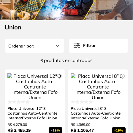
4
º
esmerilhadeira
6
º
fio
5
º
serra circular
7
º
serra copo
6
º
fio
Union
8
º
disco corte
7
º
serra copo
9
º
martelete
Filtrar
8
º
disco corte
10
º
chave impacto
9
º
martelete
produtos
6
10
º
chave impacto
Placa Universal 12" 3
Placa Universal 8” 3
Castanhas Auto-Centrante
Castanhas Auto-Centrante
Interna/Externa Fofo Union
Interna/Externa Fofo Union
R$
4
.
279
,
00
R$
1
.
369
,
00
R$
3
.
455
,
29
R$
1
.
105
,
47
-
19%
-
19%