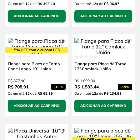
Ou em até
12
x
de
R$ 303,10
Ou em até
12
x
de
R$ 96,97
ADICIONAR AO CARRINHO
ADICIONAR AO CARRINHO
5% OFF com o cupom LF5
Flange para Placa de Torno
Flange para Placa de Torno
Cone Longo 10” Union
12” Camlock União
R$
877
,
90
R$
1
.
899
,
00
R$
708
,
91
R$
1
.
533
,
44
-
19%
-
19%
Ou em até
12
x
de
R$ 62,19
Ou em até
12
x
de
R$ 134,51
ADICIONAR AO CARRINHO
ADICIONAR AO CARRINHO
5% OFF com o cupom LF5