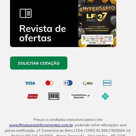
SOLICITAR COTAÇÃO
Preços e condições exclusivos para o site
www.lfmaquinaseferramentas.com.br
, podendo sofrer alterações sem
prévia notificação. LF Comercial de Bens LTDA / CNPJ: 91.845.735/0004-14.
Rodovia BR 116, Nº 5003 – Bairro Travessão - Dois Irmãos - RS / CEP