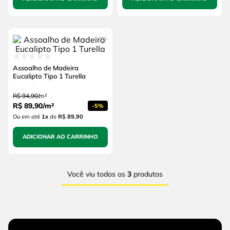
Assoalho de Madeira
Eucalipto Tipo 1 Turella
R$
94
,
90
/
m²
R$
89
,
90
/
m²
-
5%
Ou em até
1
x
de
R$ 89,90
ADICIONAR AO CARRINHO
Você viu todos os
3
produtos