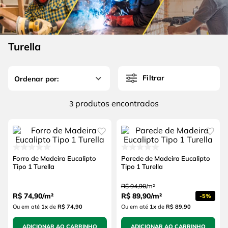
4
º
escada
6
º
serra copo
5
º
serra circular
7
º
luva
6
º
serra copo
Turella
8
º
fio
7
º
luva
9
º
lavadora alta pressão
Filtrar
8
º
fio
10
º
alicate
9
º
lavadora alta pressão
produtos
3
10
º
alicate
Forro de Madeira Eucalipto
Parede de Madeira Eucalipto
Tipo 1 Turella
Tipo 1 Turella
R$
94
,
90
/
m²
R$
74
,
90
/
m²
R$
89
,
90
/
m²
-
5%
Ou em até
1
x
de
R$ 74,90
Ou em até
1
x
de
R$ 89,90
ADICIONAR AO CARRINHO
ADICIONAR AO CARRINHO