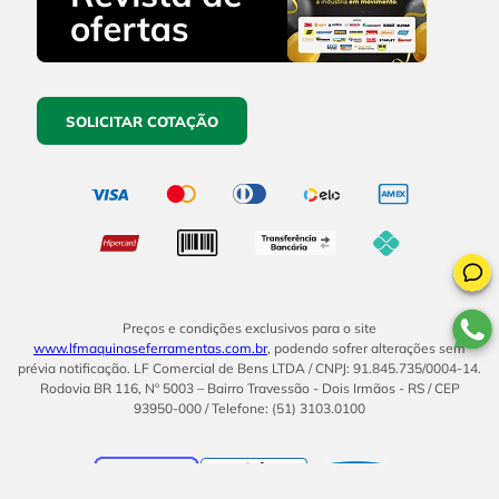
SOLICITAR COTAÇÃO
Preços e condições exclusivos para o site
www.lfmaquinaseferramentas.com.br
, podendo sofrer alterações sem
prévia notificação. LF Comercial de Bens LTDA / CNPJ: 91.845.735/0004-14.
Rodovia BR 116, Nº 5003 – Bairro Travessão - Dois Irmãos - RS / CEP
93950-000 / Telefone: (51) 3103.0100