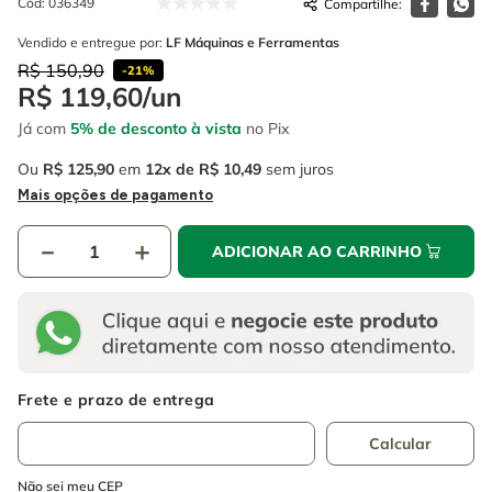
Cód
:
036349
4
º
escada
6
º
fio
Vendido e entregue por:
LF Máquinas e Ferramentas
5
º
serra circular
7
º
chave impacto
R$
150
,
90
-
21%
R$
119
,
60
/
un
6
º
fio
8
º
disco corte
Já com
5% de desconto à vista
no Pix
7
º
chave impacto
9
º
cabo flexivel
Ou
R$
125
,
90
em
12
R$
10
,
49
sem juros
8
º
disco corte
10
º
serra copo
Mais opções de pagamento
9
º
cabo flexivel
－
＋
ADICIONAR AO CARRINHO
10
º
serra copo
Não sei meu CEP