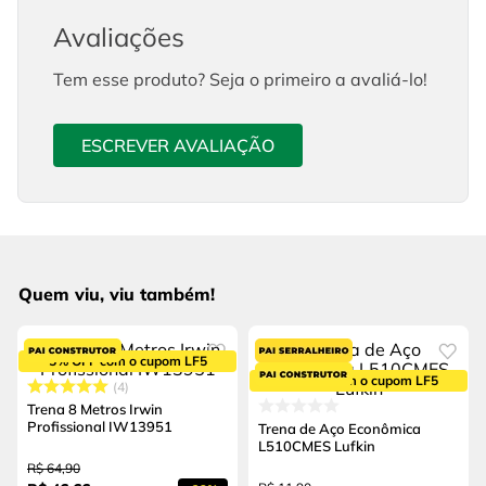
Avaliações
Tem esse produto? Seja o primeiro a avaliá-lo!
ESCREVER AVALIAÇÃO
Quem viu, viu também!
5% OFF com o cupom LF5
5% OFF com o cupom LF5
4
Trena 8 Metros Irwin
Profissional IW13951
Trena de Aço Econômica
L510CMES Lufkin
R$
64
,
90