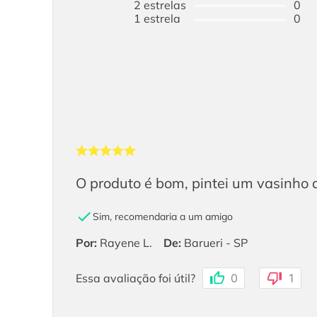
2
estrelas
0
1
estrela
0
O produto é bom, pintei um vasinho 
Sim, recomendaria a um amigo
Por
:
Rayene L.
De
:
Barueri - SP
Essa avaliação foi útil?
0
1