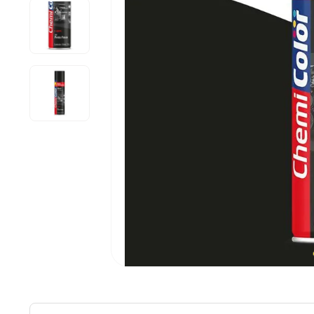
10
º
chave impacto