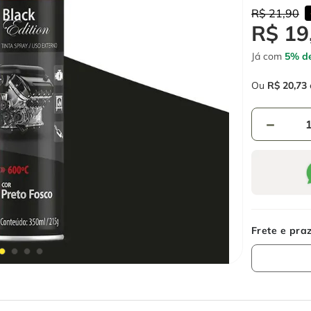
R$
21
,
90
R$
19
Já com
5% de
Ou
R$
20
,
73
－