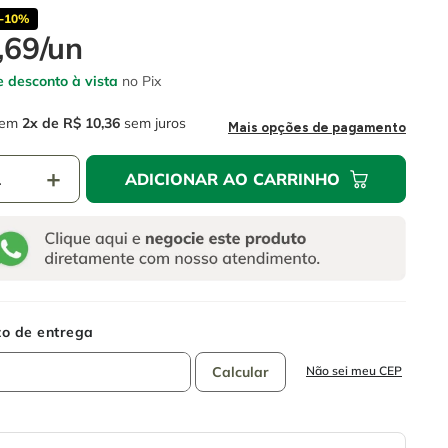
-
10%
,
69
/
un
 desconto à vista
no Pix
em
2
R$
10
,
36
sem juros
Mais opções de pagamento
＋
ADICIONAR AO CARRINHO
Não sei meu CEP