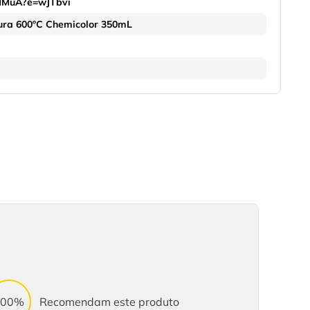
MMuA?e=wJTbvi
tura 600ºC Chemicolor 350mL
100%
Recomendam este produto