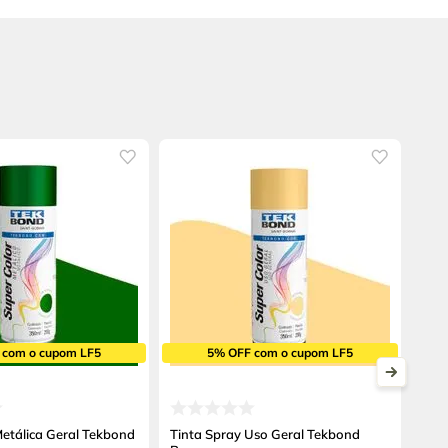
 com o cupom LF5
5% OFF com o cupom LF5
Metálica Geral Tekbond
Tinta Spray Uso Geral Tekbond