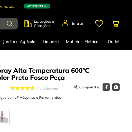
Licitações e
Entrar
Cotações
Jardim e Agrícola
Limpeza
Materiais Elétricos
Outlet
pray Alta Temperatura 600°C
lor Preto Fosco
Peça
4
avaliações
egue por:
LF Máquinas e Ferramentas