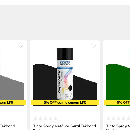
pom LF5
5% OFF com o cupom LF5
5% OFF
 Tekbond
Tinta Spray Metálica Geral Tekbond
Tinta Spray 