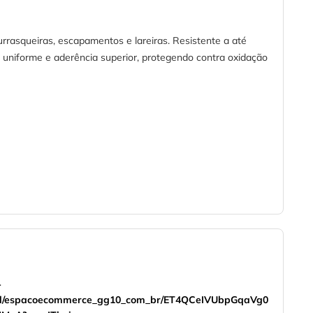
rrasqueiras, escapamentos e lareiras. Resistente a até
 uniforme e aderência superior, protegendo contra oxidação
-
onal/espacoecommerce_gg10_com_br/ET4QCeIVUbpGqaVg0