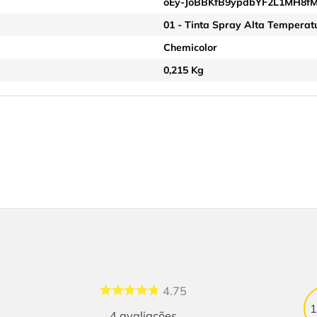
oEy-JoBBKfB9ypdbYF2L1MH8f
01 - Tinta Spray Alta Tempera
Chemicolor
0,215 Kg
4.75
4
avaliações