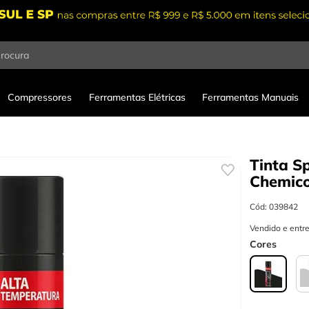
procura
Compressores
Ferramentas Elétricas
Ferramentas Manuais
Tinta S
Chemico
Cód
:
039842
Vendido e entr
Cores