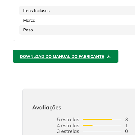
Itens Inclusos
Marca
Peso
DOWNLOAD DO MANUAL DO FABRICANTE
Avaliações
5
estrelas
3
4
estrelas
1
3
estrelas
0