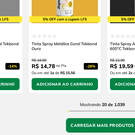
m LF5
5% OFF com o cupom LF5
5% OFF
al Tekbond
Tinta Spray Metálica Geral Tekbond
Tinta Spray 
Ouro
600°C Tekbon
R$
19
,
90
R$
22
,
90
R$
14
,
78
R$
19
,
59
no Pix
-
14%
-
26%
Ou em até
1
x
de
R$ 15,56
Ou em até
2
x
RRINHO
ADICIONAR AO CARRINHO
ADICION
Mostrando
20 de 1.039