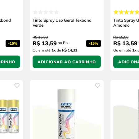
ekbond
Tinta Spray Uso Geral Tekbond
Tinta Spray 
Verde
Amarelo
R$
15
,
90
R$
15
,
90
R$
13
,
59
R$
13
,
59
no Pix
-
15%
-
15%
Ou em até
1
x
de
R$ 14,31
Ou em até
1
x
RRINHO
ADICIONAR AO CARRINHO
ADICION