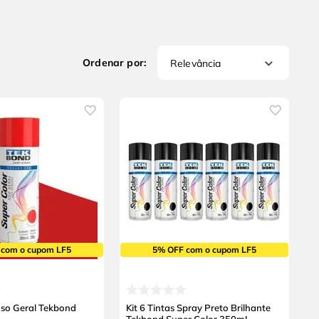
Relevância
 com o cupom LF5
5% OFF com o cupom LF5
Uso Geral Tekbond
Kit 6 Tintas Spray Preto Brilhante