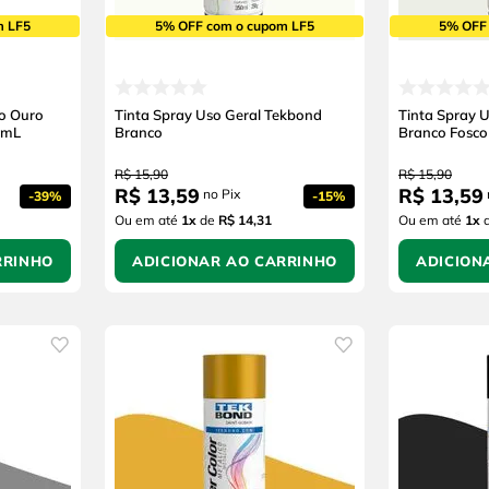
m LF5
5% OFF com o cupom LF5
5% OFF
co Ouro
Tinta Spray Uso Geral Tekbond
Tinta Spray 
0mL
Branco
Branco Fosco
R$
15
,
90
R$
15
,
90
R$
13
,
59
R$
13
,
59
no Pix
-
39%
-
15%
Ou em até
1
x
de
R$ 14,31
Ou em até
1
x
RRINHO
ADICIONAR AO CARRINHO
ADICION