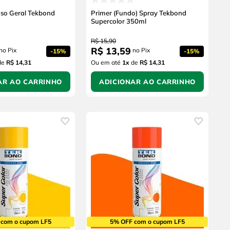
Uso Geral Tekbond
Primer (Fundo) Spray Tekbond
Supercolor 350ml
R$
15
,
90
R$
13
,
59
no Pix
no Pix
-
15%
-
15%
de
R$ 14,31
Ou em até
1
x
de
R$ 14,31
AR AO CARRINHO
ADICIONAR AO CARRINHO
 com o cupom LF5
5% OFF com o cupom LF5