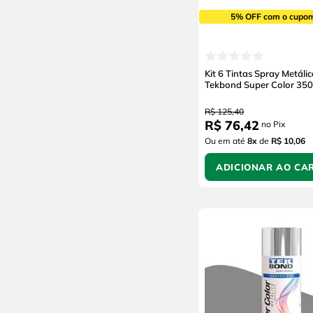
3M
5% OFF com o cupo
Kit 6 Tintas Spray Metáli
Tekbond Super Color 35
R$
125
,
40
R$
76
,
42
no Pix
Ou em até
8
x
de
R$ 10,06
ADICIONAR AO CA