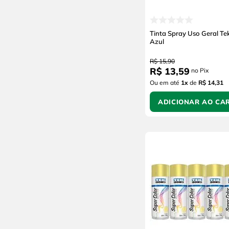
Vector
Sigma Tools
Schulz
Tinta Spray Uso Geral T
Quimatic Tapmatic
Azul
Pisoclean
R$
15
,
90
Paraboni
R$
13
,
59
no Pix
Orbi
Ou em até
1
x
de
R$ 14,31
Motomil
ADICIONAR AO CA
Metalfort
Metal Chek
Loctite
Lacrey
Fcc Química
Duratto
Ducryl
Dryko
BASF
Baden