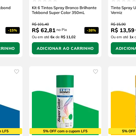
ekbond
Kit 6 Tintas Spray Branco Brilhante
Tinta Spray 
Tekbond Super Color 350mL
Verniz
R$
101
,
40
R$
15
,
90
R$
62
,
81
R$
13
,
59
no Pix
-
15%
-
38%
Ou em até
6
x
de
R$ 11,02
Ou em até
1
x
RRINHO
ADICIONAR AO CARRINHO
ADICION
m LF5
5% OFF com o cupom LF5
5% OFF