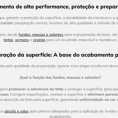
ento de alta performance, proteção e prepar
 que garante a proteção da superfície, a durabilidade da estrutura e 
cruciais
: preparação correta, insumos de alta qualidade e método de a
leto, desde
fundos, massas e selantes
para a preparação da base, at
tintas
,
vernizes
e
resinas
para um resultado impecável e duradouro.
ração da superfície: A base do acabamento p
inada pela qualidade da preparação. Ignorar essa etapa resulta em d
Qual a função dos fundos, massas e selantes?
 para
promover a aderência da tinta
e proteger a superfície (princip
ssas:
Corrigem imperfeições, nivelam a superfície e
eliminam porosi
 absorção da tinta pela superfície, garantindo
uniformidade na cor
e
 os
pincéis e rolos
para pintura adequados para a aplicação de fundos e
acabamento.