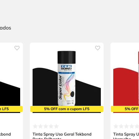
m LF5
5% OFF com o cupom LF5
5% OFF
ekbond
Tinta Spray Uso Geral Tekbond
Tinta Spray 