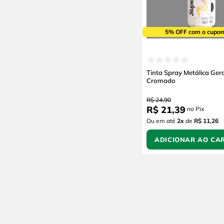
5% OFF com o cupo
Tinta Spray Metálica Ger
Cromado
R$
24
,
90
R$
21
,
39
no Pix
Ou em até
2
x
de
R$ 11,26
ADICIONAR AO CA