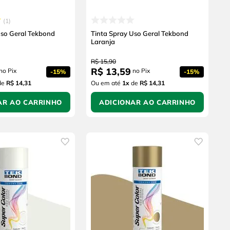
1
Uso Geral Tekbond
Tinta Spray Uso Geral Tekbond
Laranja
R$
15
,
90
R$
13
,
59
no Pix
no Pix
-
15%
-
15%
de
R$ 14,31
Ou em até
1
x
de
R$ 14,31
AR AO CARRINHO
ADICIONAR AO CARRINHO