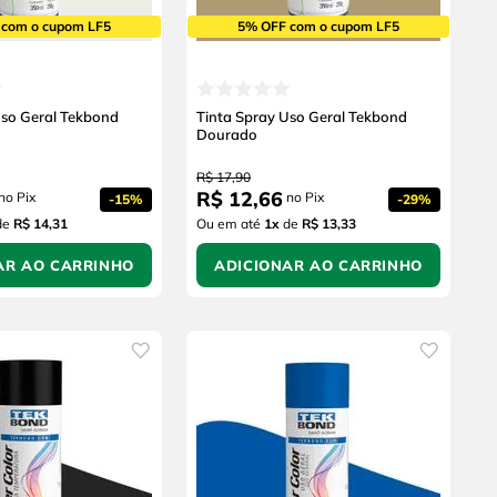
 com o cupom LF5
5% OFF com o cupom LF5
Uso Geral Tekbond
Tinta Spray Uso Geral Tekbond
Dourado
R$
17
,
90
R$
12
,
66
no Pix
no Pix
-
15%
-
29%
de
R$ 14,31
Ou em até
1
x
de
R$ 13,33
AR AO CARRINHO
ADICIONAR AO CARRINHO