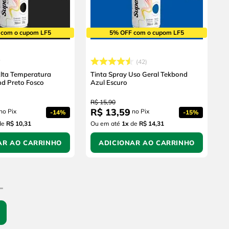
 com o cupom LF5
5% OFF com o cupom LF5
42
Alta Temperatura
Tinta Spray Uso Geral Tekbond
d Preto Fosco
Azul Escuro
R$
15
,
90
R$
13
,
59
no Pix
no Pix
-
14%
-
15%
de
R$ 10,31
Ou em até
1
x
de
R$ 14,31
AR AO CARRINHO
ADICIONAR AO CARRINHO