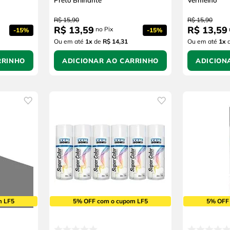
Preto Brilhante
Vermelho
R$
15
,
90
R$
15
,
90
R$
13
,
59
R$
13
,
59
no Pix
-
15%
-
15%
Ou em até
1
x
de
R$ 14,31
Ou em até
1
x
RRINHO
ADICIONAR AO CARRINHO
ADICION
m LF5
5% OFF com o cupom LF5
5% OFF