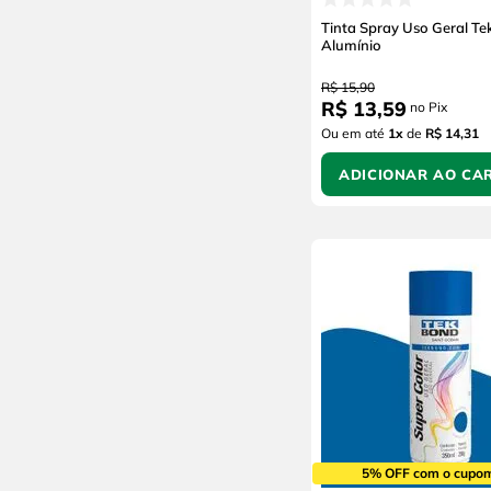
Lynus
Tinta Spray Uso Geral T
Tedox
Alumínio
Placo
R$
15
,
90
Hydronorth
R$
13
,
59
no Pix
Baston
Ou em até
1
x
de
R$ 14,31
Alabastine
ADICIONAR AO CA
Quartzolit
Dynabrade
SULPLAST
Santa Luzia
Salvabras
New Tintas
Fademac
DB
ANNIILL
Allchem
WD-40
5% OFF com o cupo