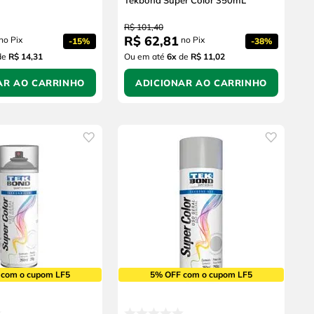
Tekbond Super Color 350mL
R$
101
,
40
R$
62
,
81
no Pix
no Pix
-
15%
-
38%
de
R$ 14,31
Ou em até
6
x
de
R$ 11,02
AR AO CARRINHO
ADICIONAR AO CARRINHO
 com o cupom LF5
5% OFF com o cupom LF5