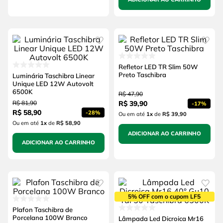
Refletor LED TR Slim 50W
Preto Taschibra
Luminária Taschibra Linear
Unique LED 12W Autovolt
6500K
R$
47
,
90
R$
81
,
90
R$
39
,
90
-
17%
R$
58
,
90
-
28%
Ou em até
1
x
de
R$ 39,90
Ou em até
1
x
de
R$ 58,90
ADICIONAR AO CARRINHO
ADICIONAR AO CARRINHO
5% OFF com o cupom LF5
Plafon Taschibra de
Porcelana 100W Branco
Lâmpada Led Dicroica Mr16