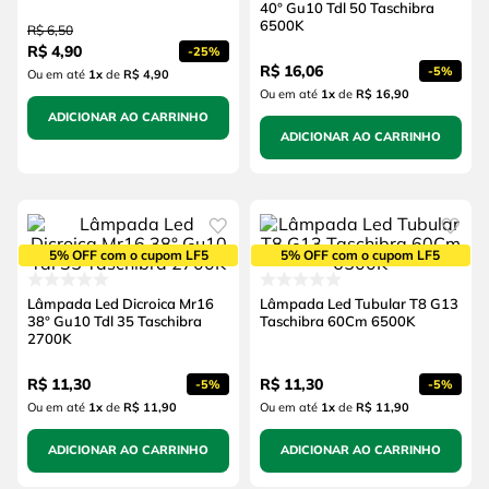
40° Gu10 Tdl 50 Taschibra
6500K
R$
6
,
50
R$
4
,
90
-
25%
R$
16
,
06
-
5%
Ou em até
1
x
de
R$ 4,90
Ou em até
1
x
de
R$ 16,90
ADICIONAR AO CARRINHO
ADICIONAR AO CARRINHO
5% OFF com o cupom LF5
5% OFF com o cupom LF5
Lâmpada Led Dicroica Mr16
Lâmpada Led Tubular T8 G13
38° Gu10 Tdl 35 Taschibra
Taschibra 60Cm 6500K
2700K
R$
11
,
30
R$
11
,
30
-
5%
-
5%
Ou em até
1
x
de
R$ 11,90
Ou em até
1
x
de
R$ 11,90
ADICIONAR AO CARRINHO
ADICIONAR AO CARRINHO