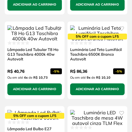
ADICIONAR AO CARRINHO
ADICIONAR AO CARRINHO
5% OFF com o cupom LF5
Lâmpada Led Tubular T8 Ho
Luminária Led Teto Lumifácil
G13 Taschibra 4000k 40w
Taschibra 6500K Branco
Autovolt
Autovolt
R$
40
,
76
R$
86
,
36
-
5%
-
5%
Ou em até
4
x
de
R$ 10,73
Ou em até
9
x
de
R$ 10,10
ADICIONAR AO CARRINHO
ADICIONAR AO CARRINHO
5% OFF com o cupom LF5
Lâmpada Led Bulbo E27