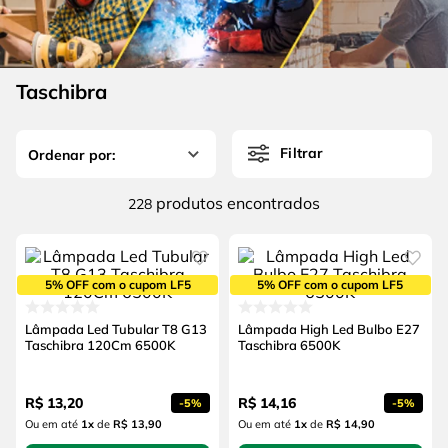
4
º
escada
6
º
fio
5
º
serra circular
7
º
chave impacto
6
º
fio
Taschibra
8
º
disco corte
7
º
chave impacto
9
º
cabo flexivel
Filtrar
8
º
disco corte
10
º
serra copo
9
º
cabo flexivel
produtos
228
10
º
serra copo
5% OFF com o cupom LF5
5% OFF com o cupom LF5
Lâmpada Led Tubular T8 G13
Lâmpada High Led Bulbo E27
Taschibra 120Cm 6500K
Taschibra 6500K
R$
13
,
20
R$
14
,
16
-
5%
-
5%
Ou em até
1
x
de
R$ 13,90
Ou em até
1
x
de
R$ 14,90