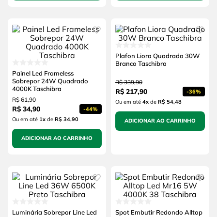
Plafon Liora Quadrado 30W
Branco Taschibra
Painel Led Frameless
Sobrepor 24W Quadrado
R$
339
,
90
4000K Taschibra
R$
217
,
90
-
36%
R$
61
,
90
Ou em até
4
x
de
R$ 54,48
R$
34
,
90
-
44%
Ou em até
1
x
de
R$ 34,90
ADICIONAR AO CARRINHO
ADICIONAR AO CARRINHO
Luminária Sobrepor Line Led
Spot Embutir Redondo Alltop