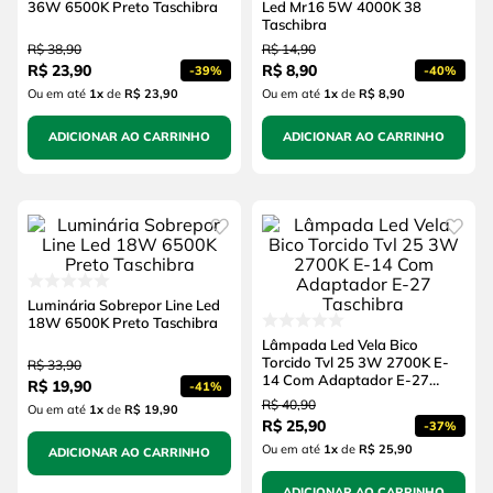
36W 6500K Preto Taschibra
Led Mr16 5W 4000K 38
Taschibra
R$
38
,
90
R$
14
,
90
R$
23
,
90
R$
8
,
90
-
39%
-
40%
Ou em até
1
x
de
R$ 23,90
Ou em até
1
x
de
R$ 8,90
ADICIONAR AO CARRINHO
ADICIONAR AO CARRINHO
Luminária Sobrepor Line Led
18W 6500K Preto Taschibra
Lâmpada Led Vela Bico
Torcido Tvl 25 3W 2700K E-
R$
33
,
90
14 Com Adaptador E-27
R$
19
,
90
-
41%
Taschibra
R$
40
,
90
Ou em até
1
x
de
R$ 19,90
R$
25
,
90
-
37%
Ou em até
1
x
de
R$ 25,90
ADICIONAR AO CARRINHO
ADICIONAR AO CARRINHO