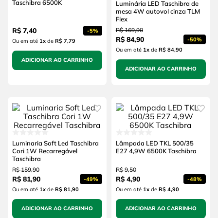
Taschibra 6500K
Luminária LED Taschibra de
mesa 4W autovol cinza TLM
Flex
R$
7
,
40
R$
169
,
90
-
5%
R$
84
,
90
-
50%
Ou em até
1
x
de
R$ 7,79
Ou em até
1
x
de
R$ 84,90
ADICIONAR AO CARRINHO
ADICIONAR AO CARRINHO
Luminaria Soft Led Taschibra
Lâmpada LED TKL 500/35
Cori 1W Recarregável
E27 4,9W 6500K Taschibra
Taschibra
R$
159
,
90
R$
9
,
50
R$
81
,
90
R$
4
,
90
-
49%
-
48%
Ou em até
1
x
de
R$ 81,90
Ou em até
1
x
de
R$ 4,90
ADICIONAR AO CARRINHO
ADICIONAR AO CARRINHO