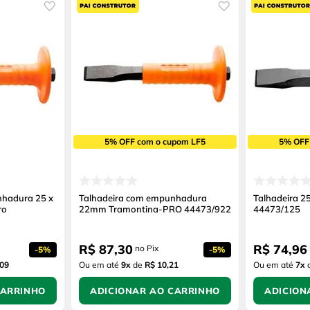
5% OFF com o cupom LF5
5% OFF
nhadura 25 x
Talhadeira com empunhadura
Talhadeira 
ro
22mm Tramontina-PRO 44473/922
44473/125
R$
87
,
30
R$
74
,
96
no Pix
-
5%
-
5%
,09
Ou em até
9
x
de
R$ 10,21
Ou em até
7
x
CARRINHO
ADICIONAR AO CARRINHO
ADICION