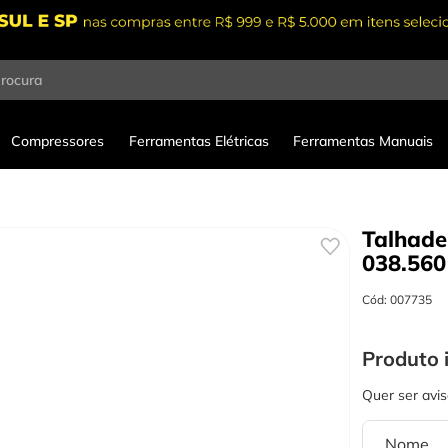
procura
Compressores
Ferramentas Elétricas
Ferramentas Manuais
Talhad
038.560
Cód
:
007735