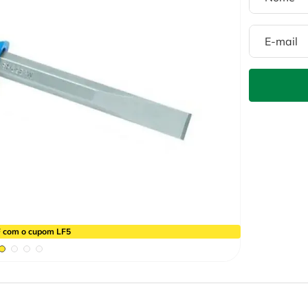
 com o cupom LF5