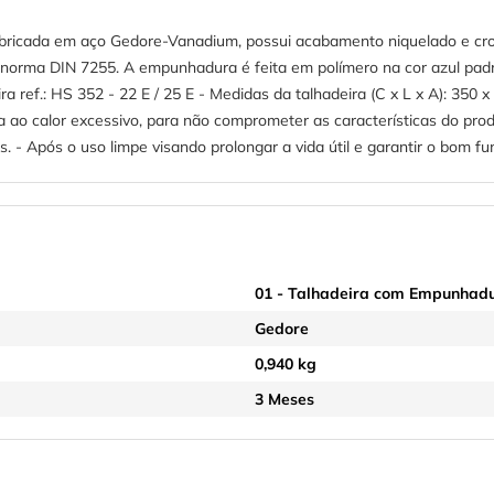
ricada em aço Gedore-Vanadium, possui acabamento niquelado e cro
norma DIN 7255. A empunhadura é feita em polímero na cor azul padrã
ra ref.: HS 352 - 22 E / 25 E - Medidas da talhadeira (C x L x A): 35
 ao calor excessivo, para não comprometer as características do produ
 - Após o uso limpe visando prolongar a vida útil e garantir o bom f
01 - Talhadeira com Empunhad
Gedore
0,940 kg
3 Meses