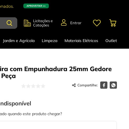
Licitações e
Entrar
Cotações
Jardim e Agrícola
Limpeza
Materiais Elétricos
Outlet
eira com Empunhadura 25mm Gedore
Peça