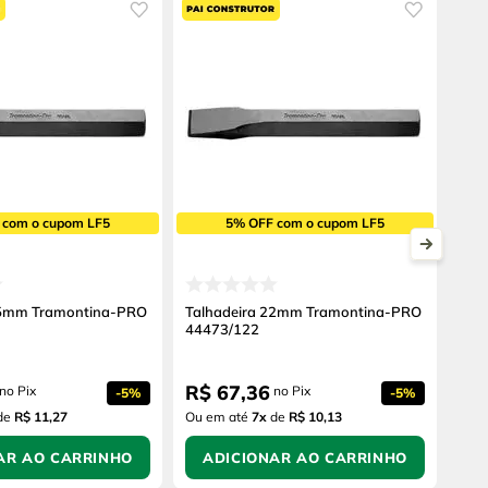
 com o cupom LF5
5% OFF com o cupom LF5
25mm Tramontina-PRO
Talhadeira 22mm Tramontina-PRO
44473/122
R$
67
,
36
no Pix
no Pix
-
5%
-
5%
de
R$ 11,27
Ou em até
7
x
de
R$ 10,13
AR AO CARRINHO
ADICIONAR AO CARRINHO