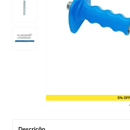
9
º
cabo flexivel
10
º
serra copo
5% OFF
Descrição