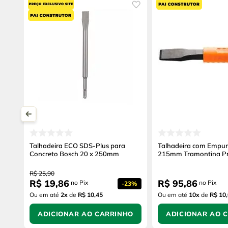
Talhadeira ECO SDS-Plus para
Talhadeira com Empu
Concreto Bosch 20 x 250mm
215mm Tramontina P
R$
25
,
90
R$
19
,
86
R$
95
,
86
no Pix
no Pix
-
23%
Ou em até
2
x
de
R$ 10,45
Ou em até
10
x
de
R$ 10
ADICIONAR AO CARRINHO
ADICIONAR AO 