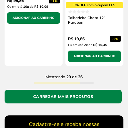
R$
95
,
86
-
5%
5% OFF com o cupom LF5
Ou em até
10
x
de
R$ 10,09
Talhadeira Chata 12”
ADICIONAR AO CARRINHO
Paraboni
R$
19
,
86
-
5%
Ou em até
2
x
de
R$ 10,45
ADICIONAR AO CARRINHO
Mostrando
20 de 26
Cadastre-se e receba nossas