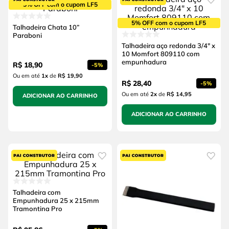
5% OFF com o cupom LF5
5% OFF com o cupom LF5
Talhadeira Chata 10”
Paraboni
Talhadeira aço redonda 3/4" x
10 Momfort 809110 com
empunhadura
R$
18
,
90
-
5%
Ou em até
1
x
de
R$ 19,90
R$
28
,
40
-
5%
Ou em até
2
x
de
R$ 14,95
ADICIONAR AO CARRINHO
ADICIONAR AO CARRINHO
Talhadeira com
Empunhadura 25 x 215mm
Tramontina Pro