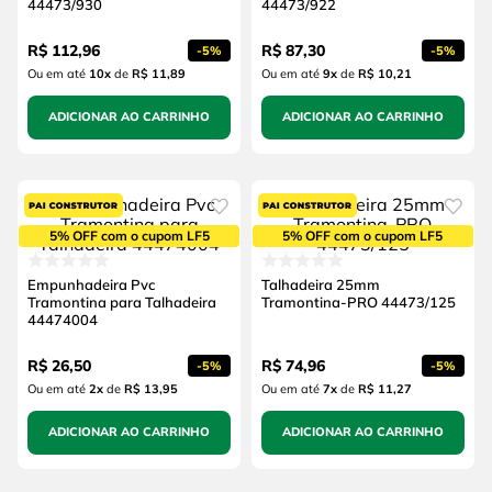
44473/930
44473/922
R$
112
,
96
R$
87
,
30
-
5%
-
5%
Ou em até
10
x
de
R$ 11,89
Ou em até
9
x
de
R$ 10,21
ADICIONAR AO CARRINHO
ADICIONAR AO CARRINHO
5% OFF com o cupom LF5
5% OFF com o cupom LF5
Empunhadeira Pvc
Talhadeira 25mm
Tramontina para Talhadeira
Tramontina-PRO 44473/125
44474004
R$
26
,
50
R$
74
,
96
-
5%
-
5%
Ou em até
2
x
de
R$ 13,95
Ou em até
7
x
de
R$ 11,27
ADICIONAR AO CARRINHO
ADICIONAR AO CARRINHO