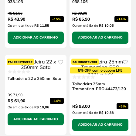
038.103
038.106
R$
51
,
90
R$
99
,
90
R$
43
,
90
R$
85
,
90
-
15%
-
14%
Ou em até
4
x
de
R$ 11,55
Ou em até
9
x
de
R$ 10,05
ADICIONAR AO CARRINHO
ADICIONAR AO CARRINHO
5% OFF com o cupom LF5
Talhadeira 22 x 250mm Sata
Talhadeira 25mm
Tramontina-PRO 44473/130
R$
71
,
90
R$
61
,
90
-
14%
R$
93
,
00
-
5%
Ou em até
6
x
de
R$ 10,86
Ou em até
9
x
de
R$ 10,88
ADICIONAR AO CARRINHO
ADICIONAR AO CARRINHO