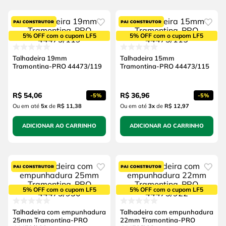
5% OFF com o cupom LF5
5% OFF com o cupom LF5
Talhadeira 19mm
Talhadeira 15mm
Tramontina-PRO 44473/119
Tramontina-PRO 44473/115
R$
54
,
06
R$
36
,
96
-
5%
-
5%
Ou em até
5
x
de
R$ 11,38
Ou em até
3
x
de
R$ 12,97
ADICIONAR AO CARRINHO
ADICIONAR AO CARRINHO
5% OFF com o cupom LF5
5% OFF com o cupom LF5
Talhadeira com empunhadura
Talhadeira com empunhadura
25mm Tramontina-PRO
22mm Tramontina-PRO