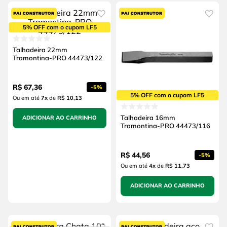
5% OFF com o cupom LF5
Talhadeira 22mm
Tramontina-PRO 44473/122
R$
67
,
36
-
5%
5% OFF com o cupom LF5
Ou em até
7
x
de
R$ 10,13
Talhadeira 16mm
ADICIONAR AO CARRINHO
Tramontina-PRO 44473/116
R$
44
,
56
-
5%
Ou em até
4
x
de
R$ 11,73
ADICIONAR AO CARRINHO