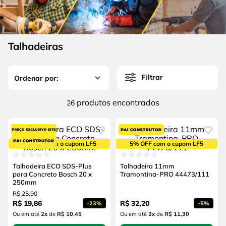
4
º
escada
6
º
fio
5
º
serra circular
7
º
chave impacto
6
º
fio
Talhadeiras
8
º
disco corte
7
º
chave impacto
9
º
cabo flexivel
Filtrar
8
º
disco corte
10
º
serra copo
9
º
cabo flexivel
produtos
26
10
º
serra copo
5% OFF com o cupom LF5
5% OFF com o cupom LF5
Talhadeira ECO SDS-Plus
Talhadeira 11mm
para Concreto Bosch 20 x
Tramontina-PRO 44473/111
250mm
R$
25
,
90
R$
19
,
86
R$
32
,
20
-
23%
-
5%
Ou em até
2
x
de
R$ 10,45
Ou em até
3
x
de
R$ 11,30