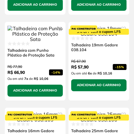
ADICIONAR AO CARRINHO
ADICIONAR AO CARRINHO
5% OFF com o cupom LF5
Talhadeira 19mm Gedore
038.104
Talhadeira com Punho
Plástico de Proteção Sata
R$
67
,
90
R$
77
,
90
R$
57
,
90
-
15%
R$
66
,
90
-
14%
Ou em até
6
x
de
R$ 10,16
Ou em até
7
x
de
R$ 10,06
ADICIONAR AO CARRINHO
ADICIONAR AO CARRINHO
5% OFF com o cupom LF5
5% OFF com o cupom LF5
Talhadeira 16mm Gedore
Talhadeira 25mm Gedore