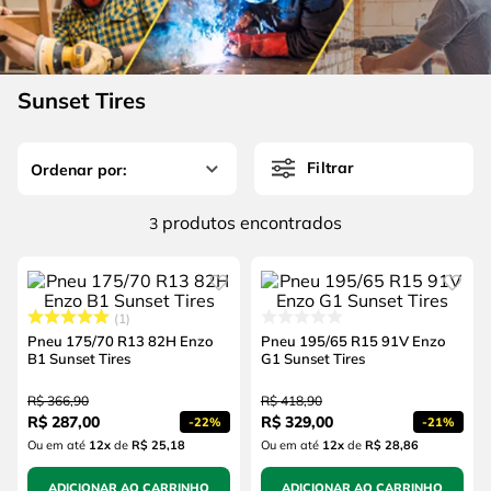
4
º
escada
6
º
fio
5
º
serra circular
7
º
chave impacto
6
º
fio
Sunset Tires
8
º
disco corte
7
º
chave impacto
9
º
cabo flexivel
Filtrar
8
º
disco corte
10
º
serra copo
9
º
cabo flexivel
produtos
3
10
º
serra copo
1
Pneu 175/70 R13 82H Enzo
Pneu 195/65 R15 91V Enzo
B1 Sunset Tires
G1 Sunset Tires
R$
366
,
90
R$
418
,
90
R$
287
,
00
R$
329
,
00
-
22%
-
21%
Ou em até
12
x
de
R$ 25,18
Ou em até
12
x
de
R$ 28,86
ADICIONAR AO CARRINHO
ADICIONAR AO CARRINHO