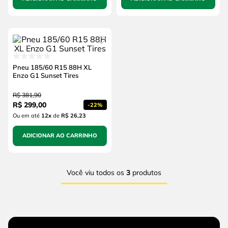
Pneu 185/60 R15 88H XL
Enzo G1 Sunset Tires
R$
381
,
90
R$
299
,
00
-
22%
Ou em até
12
x
de
R$ 26,23
ADICIONAR AO CARRINHO
Você viu todos os
3
produtos