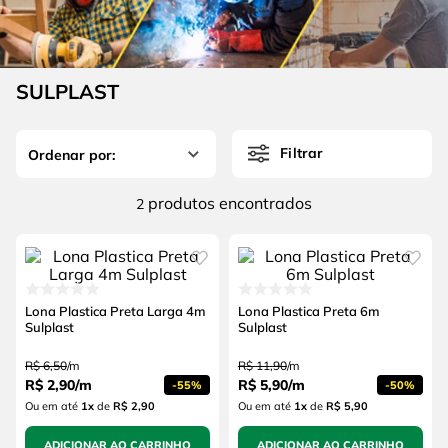
4
º
escada
6
º
serra copo
5
º
serra circular
7
º
luva
6
º
serra copo
SULPLAST
8
º
fio
7
º
luva
9
º
alicate
Filtrar
8
º
fio
10
º
chave impacto
9
º
alicate
produtos
2
10
º
chave impacto
Lona Plastica Preta Larga 4m
Lona Plastica Preta 6m
Sulplast
Sulplast
R$
6
,
50
/
m
R$
11
,
90
/
m
R$
2
,
90
/
m
R$
5
,
90
/
m
-
55%
-
50%
Ou em até
1
x
de
R$ 2,90
Ou em até
1
x
de
R$ 5,90
ADICIONAR AO CARRINHO
ADICIONAR AO CARRINHO