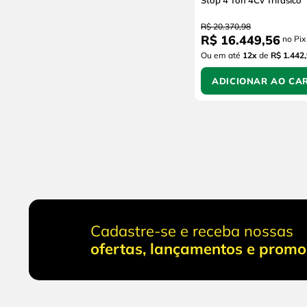
Stop 4 Ton 4Cv Trifásico
R$
20
.
370
,
98
R$
16
.
449
,
56
no Pix
Ou em até
12
x
de
R$ 1.442
ADICIONAR AO CA
Cadastre-se e receba nossas
ofertas, lançamentos e prom