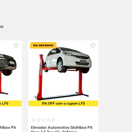
m LF5
5% OFF com o cupom LF5
hlbox Pit
Elevador Automotivo Stahlbox Pit