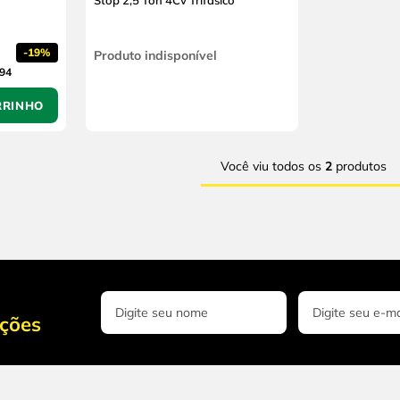
Stop 2,5 Ton 4Cv Trifásico
-
19%
Produto indisponível
,94
RRINHO
Você viu todos os
2
produtos
oções