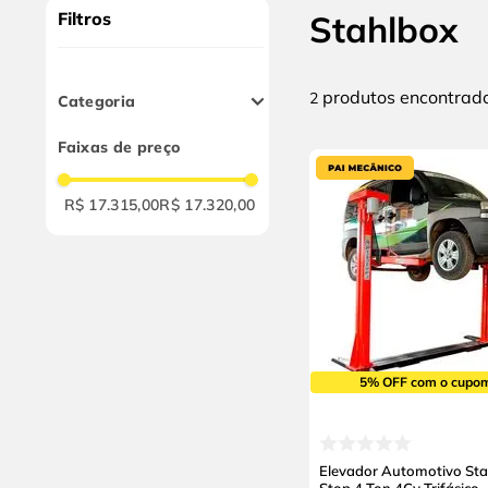
10
º
chave impacto
Filtros
Stahlbox
produtos
2
Categoria
Elevadores e Rampas
Faixas de preço
Automotivas
R$ 17.315,00
R$ 17.320,00
5% OFF com o cupo
Elevador Automotivo Sta