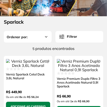
4
º
escada
6
º
fio
5
º
serra circular
7
º
chave impacto
6
º
fio
Sparlack
8
º
disco corte
7
º
chave impacto
9
º
cabo flexivel
Filtrar
8
º
disco corte
10
º
serra copo
9
º
cabo flexivel
produtos
5
10
º
serra copo
Verniz Sparlack Cetol Deck
3,6L Natural
Verniz Premium Duplo Filtro 3
Anos Acetinado Natural 0,9l
Sparlack
R$
449
,
90
R$
66
,
90
Ou em até
8
x
de
R$ 56,24
Ou em até
1
x
de
R$ 66,90
ADICIONAR AO CARRINHO