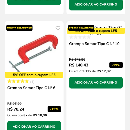
ADICIONAR AO CARRINHO
5% OFF com o cupom LF5
Grampo Somar Tipo C Nº 10
R$
173
,
90
R$
140
,
43
-
19%
Ou em até
12
x
de
R$ 12,32
5% OFF com o cupom LF5
1
ADICIONAR AO CARRINHO
Grampo Somar Tipo C Nº 6
R$
96
,
90
R$
78
,
24
-
19%
Ou em até
8
x
de
R$ 10,30
ADICIONAR AO CARRINHO