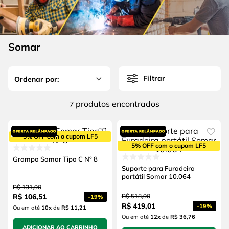
4
º
escada
6
º
luva
5
º
serra circular
7
º
serra copo
6
º
luva
Somar
8
º
fio
7
º
serra copo
9
º
alicate
Filtrar
8
º
fio
10
º
chave impacto
9
º
alicate
produtos
7
10
º
chave impacto
5% OFF com o cupom LF5
5% OFF com o cupom LF5
Grampo Somar Tipo C Nº 8
Suporte para Furadeira
portátil Somar 10.064
R$
131
,
90
R$
106
,
51
R$
518
,
90
-
19%
R$
419
,
01
-
19%
Ou em até
10
x
de
R$ 11,21
Ou em até
12
x
de
R$ 36,76
ADICIONAR AO CARRINHO