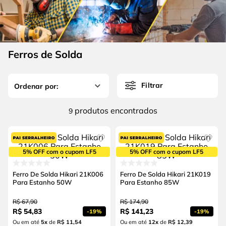
4
º
escada
6
º
fio
5
º
serra circular
7
º
serra copo
6
º
fio
8
º
chave impacto
Ferros de Solda
7
º
serra copo
9
º
cabo flexivel
8
º
chave impacto
10
º
disco corte
Filtrar
9
º
cabo flexivel
produtos
9
10
º
disco corte
5% OFF com o cupom LF5
5% OFF com o cupom LF5
Ferro De Solda Hikari 21K006
Ferro De Solda Hikari 21K019
Para Estanho 50W
Para Estanho 85W
R$
67
,
90
R$
174
,
90
R$
54
,
83
R$
141
,
23
-
19%
-
19%
Ou em até
5
x
de
R$ 11,54
Ou em até
12
x
de
R$ 12,39