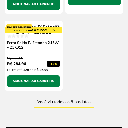
ADICIONAR AO CARRINHO
5% OFF com o cupom LF5
Ferro Solda P/ Estanho 245W
- 21K012
R$
352
,
90
R$
284
,
96
-
19%
Ou em até
12
x
de
R$ 25,00
ADICIONAR AO CARRINHO
Você viu todos os
9
produtos