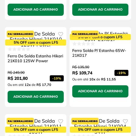
ADICIONAR AO CARRINHO
ADICIONAR AO CARRINHO
5% OFF com o cupom LF5
5% OFF com o cupom LF5
Ferro Solda P/ Estanho 65W-
21K017
Ferro De Solda Estanho Hikari
21K010 125W Power
R$
135
,
90
R$
249
,
90
R$
109
,
74
-
19%
R$
201
,
80
-
19%
Ou em até
10
x
de
R$ 11,55
Ou em até
12
x
de
R$ 17,70
ADICIONAR AO CARRINHO
ADICIONAR AO CARRINHO
5% OFF com o cupom LF5
5% OFF com o cupom LF5