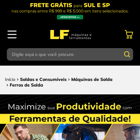
Digite aqui o que você procura
Termos mais buscados
Digite aqui o que você procura
Soldas e Consumíveis
Máquinas de Solda
1
º
parafusadeira
Ferros de Solda
Termos mais buscados
2
º
caixa ferramentas
1
º
parafusadeira
3
º
esmerilhadeira
2
º
caixa ferramentas
4
º
escada
3
º
esmerilhadeira
5
º
serra circular