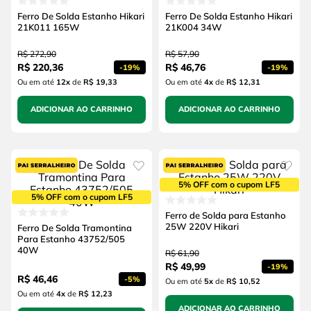
Ferro De Solda Estanho Hikari
Ferro De Solda Estanho Hikari
21K011 165W
21K004 34W
R$
272
,
90
R$
57
,
90
R$
220
,
36
R$
46
,
76
-
19%
-
19%
Ou em até
12
x
de
R$ 19,33
Ou em até
4
x
de
R$ 12,31
ADICIONAR AO CARRINHO
ADICIONAR AO CARRINHO
5% OFF com o cupom LF5
5% OFF com o cupom LF5
Ferro de Solda para Estanho
25W 220V Hikari
Ferro De Solda Tramontina
Para Estanho 43752/505
40W
R$
61
,
90
R$
49
,
99
-
19%
R$
46
,
46
-
5%
Ou em até
5
x
de
R$ 10,52
Ou em até
4
x
de
R$ 12,23
ADICIONAR AO CARRINHO