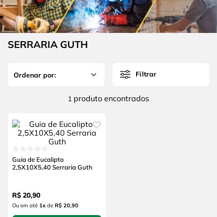
4
º
escada
6
º
serra copo
5
º
serra circular
7
º
luva
6
º
serra copo
SERRARIA GUTH
8
º
fio
7
º
luva
9
º
lavadora alta pressão
Filtrar
8
º
fio
10
º
alicate
9
º
lavadora alta pressão
produto
1
10
º
alicate
Guia de Eucalipto
2,5X10X5,40 Serraria Guth
R$
20
,
90
Ou em até
1
x
de
R$ 20,90