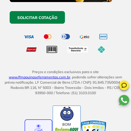
SOLICITAR COTAÇÃO
Preços e condições exclusivos para o site
www.lfmaquinaseferramentas.com.br
, podendo sofrer alterações sem
prévia notificação. LF Comercial de Bens LTDA / CNPJ: 91.845.735/0004-14.
Rodovia BR 116, Nº 5003 – Bairro Travessão - Dois Irmãos - RS / CEP
93950-000 / Telefone: (51) 3103.0100
BOM