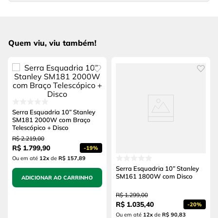
Quem viu, viu também!
Serra Esquadria 10” Stanley
SM181 2000W com Braço
Telescópico + Disco
R$
2
.
219
,
00
R$
1
.
799
,
90
-
19%
Ou em até
12
x
de
R$ 157,89
Serra Esquadria 10” Stanley
SM161 1800W com Disco
ADICIONAR AO CARRINHO
R$
1
.
299
,
00
R$
1
.
035
,
40
-
20%
Ou em até
12
x
de
R$ 90,83