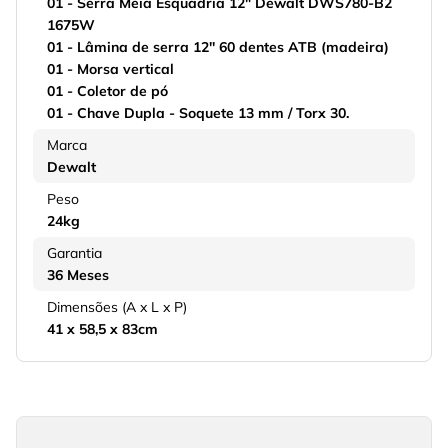
01 - Serra Meia Esquadria 12" Dewalt DWS780-B2
1675W
01 - Lâmina de serra 12'' 60 dentes ATB (madeira)
01 - Morsa vertical
01 - Coletor de pó
01 - Chave Dupla - Soquete 13 mm / Torx 30.
Marca
Dewalt
Peso
24kg
Garantia
36 Meses
Dimensões (A x L x P)
41 x 58,5 x 83cm