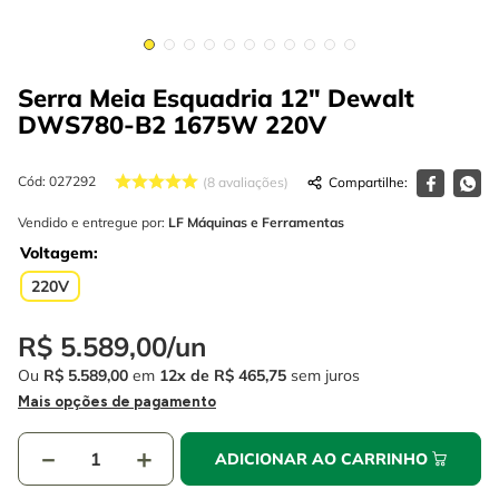
4
º
escada
6
º
fio
5
º
serra circular
7
º
serra copo
Serra Meia Esquadria 12" Dewalt
6
º
fio
8
º
chave impacto
DWS780-B2 1675W
220V
7
º
serra copo
9
º
cabo flexivel
8
º
chave impacto
Cód
:
027292
8
avaliações
10
º
disco corte
Vendido e entregue por:
LF Máquinas e Ferramentas
9
º
cabo flexivel
Voltagem
10
º
disco corte
220V
R$
5
.
589
,
00
/
un
Ou
R$
5
.
589
,
00
em
12
R$
465
,
75
sem juros
Mais opções de pagamento
－
＋
ADICIONAR AO CARRINHO