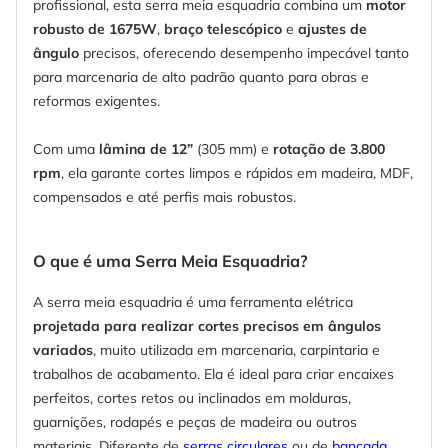
profissional, esta serra meia esquadria combina um
motor
robusto de 1675W
,
braço telescópico
e
ajustes de
ângulo
precisos, oferecendo desempenho impecável tanto
para marcenaria de alto padrão quanto para obras e
reformas exigentes.
Com uma
lâmina de 12”
(305 mm) e
rotação de 3.800
rpm
, ela garante cortes limpos e rápidos em madeira, MDF,
compensados e até perfis mais robustos.
O que é uma Serra Meia Esquadria?
A serra meia esquadria é uma ferramenta elétrica
projetada para realizar cortes precisos em ângulos
variados
, muito utilizada em marcenaria, carpintaria e
trabalhos de acabamento. Ela é ideal para criar encaixes
perfeitos, cortes retos ou inclinados em molduras,
guarnições, rodapés e peças de madeira ou outros
materiais. Diferente de
serras circulares
ou de
bancada