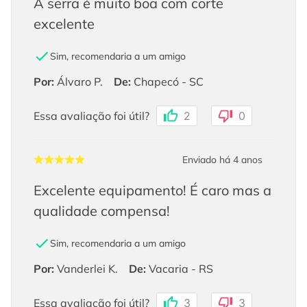
A serra é muito boa com corte
excelente
Sim, recomendaria a um amigo
Por
:
Álvaro P.
De
:
Chapecó - SC
Essa avaliação foi útil?
2
0
Enviado há
4 anos
Excelente equipamento! É caro mas a
qualidade compensa!
Sim, recomendaria a um amigo
Por
:
Vanderlei K.
De
:
Vacaria - RS
Essa avaliação foi útil?
3
3