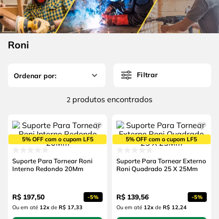
4
º
escada
6
º
fio
5
º
serra circular
7
º
serra copo
6
º
fio
Roni
8
º
chave impacto
7
º
serra copo
9
º
cabo flexivel
Filtrar
8
º
chave impacto
10
º
disco corte
9
º
cabo flexivel
produtos
2
10
º
disco corte
5% OFF com o cupom LF5
5% OFF com o cupom LF5
Suporte Para Tornear Roni
Suporte Para Tornear Externo
Interno Redondo 20Mm
Roni Quadrado 25 X 25Mm
R$
197
,
50
R$
139
,
56
-
5%
-
5%
Ou em até
12
x
de
R$ 17,33
Ou em até
12
x
de
R$ 12,24