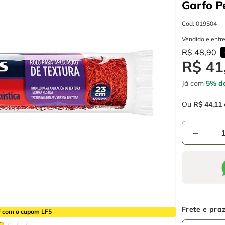
Garfo
P
Cód
:
019504
Vendido e entr
R$
48
,
90
R$
41
Já com
5% de
Ou
R$
44
,
11
－
 com o cupom LF5