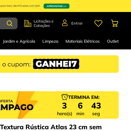
Licitações e
Entrar
Cotações
Jardim e Agrícola
Limpeza
Materiais Elétricos
Outlet
TERMINA EM:
3
6
42
hora(s)
min
seg
 Textura Rústica Atlas 23 cm sem