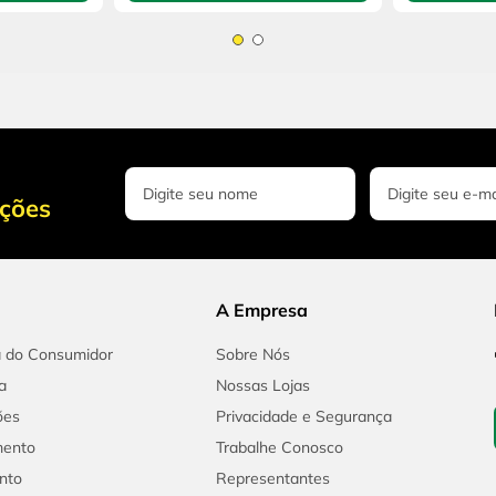
oções
A Empresa
a do Consumidor
Sobre Nós
a
Nossas Lojas
ões
Privacidade e Segurança
mento
Trabalhe Conosco
nto
Representantes