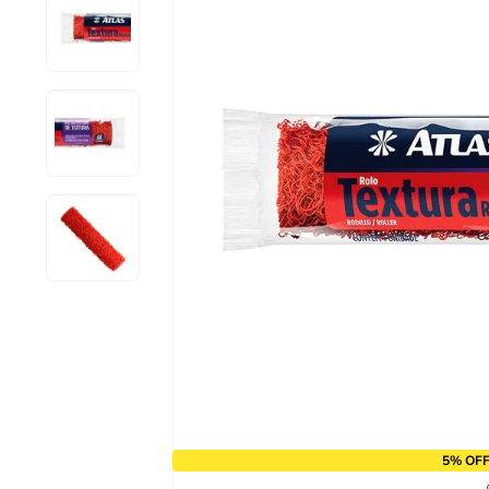
9
º
alicate
10
º
chave impacto
5% OFF