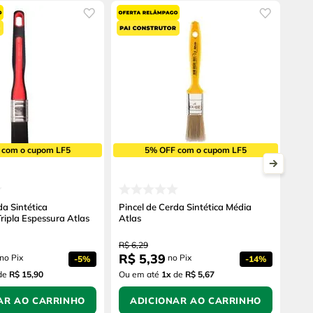
 com o cupom LF5
5% OFF com o cupom LF5
da Sintética
Pincel de Cerda Sintética Média
ripla Espessura Atlas
Atlas
R$
6
,
29
R$
5
,
39
no Pix
no Pix
-
5%
-
14%
de
R$ 15,90
Ou em até
1
x
de
R$ 5,67
AR AO CARRINHO
ADICIONAR AO CARRINHO