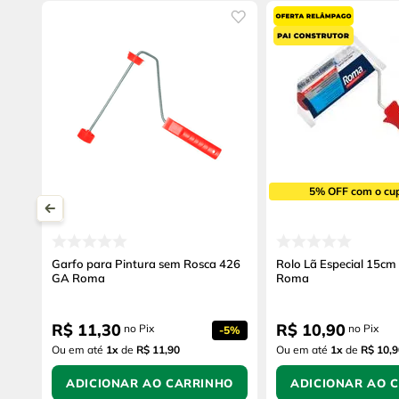
5% OFF com o cu
Garfo para Pintura sem Rosca 426
Rolo Lã Especial 15cm
GA Roma
Roma
R$
11
,
30
R$
10
,
90
no Pix
no Pix
-
5%
Ou em até
1
x
de
R$ 11,90
Ou em até
1
x
de
R$ 10,9
ADICIONAR AO CARRINHO
ADICIONAR AO 