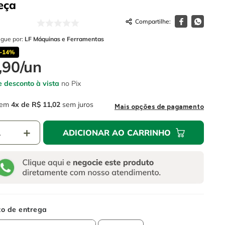
eça
egue por:
LF Máquinas e Ferramentas
-
14%
,
90
/
un
 desconto à vista
no Pix
em
4
R$
11
,
02
sem juros
Mais opções de pagamento
＋
ADICIONAR AO CARRINHO