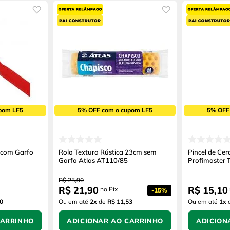
pom LF5
5% OFF com o cupom LF5
5% OFF
 com Garfo
Rolo Textura Rústica 23cm sem
Pincel de Cer
Garfo Atlas AT110/85
Profimaster T
R$
25
,
90
R$
21
,
90
R$
15
,
10
no Pix
-
15%
0
Ou em até
2
x
de
R$ 11,53
Ou em até
1
x
CARRINHO
ADICIONAR AO CARRINHO
ADICION