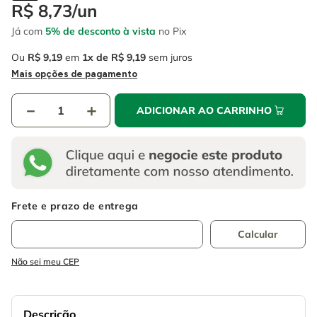
4
º
escada
R$
8
,
73
/
un
6
º
fio
Já com
5% de desconto à vista
no Pix
5
º
serra circular
7
º
chave impacto
Ou
R$
9
,
19
em
1
R$
9
,
19
sem juros
6
º
fio
8
º
disco corte
Mais opções de pagamento
7
º
chave impacto
9
º
cabo flexivel
－
＋
ADICIONAR AO CARRINHO
8
º
disco corte
10
º
serra copo
9
º
cabo flexivel
10
º
serra copo
Não sei meu CEP
Descrição