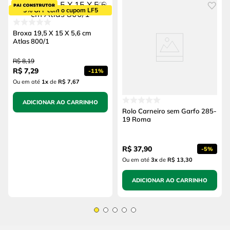
5% OFF com o cupom LF5
Broxa 19,5 X 15 X 5,6 cm
Atlas 800/1
R$
8
,
19
R$
7
,
29
-
11%
Ou em até
1
x
de
R$ 7,67
ADICIONAR AO CARRINHO
Rolo Carneiro sem Garfo 285-
19 Roma
R$
37
,
90
-
5%
Ou em até
3
x
de
R$ 13,30
ADICIONAR AO CARRINHO