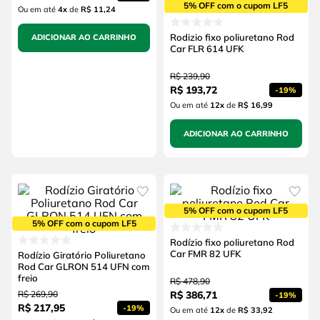
5% OFF com o cupom LF5
Ou em até
4
x
de
R$ 11,24
Rodizio fixo poliuretano Rod
ADICIONAR AO CARRINHO
Car FLR 614 UFK
R$
239
,
90
R$
193
,
72
-
19%
Ou em até
12
x
de
R$ 16,99
ADICIONAR AO CARRINHO
5% OFF com o cupom LF5
5% OFF com o cupom LF5
Rodízio fixo poliuretano Rod
Car FMR 82 UFK
Rodízio Giratório Poliuretano
Rod Car GLRON 514 UFN com
freio
R$
478
,
90
R$
269
,
90
R$
386
,
71
-
19%
R$
217
,
95
-
19%
Ou em até
12
x
de
R$ 33,92