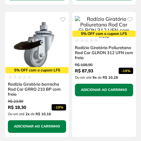
5% OFF com o cupom LF5
Rodízio Giratório Poliuretano
Rod Car GLRON 312 UFN com
freio
R$
108
,
90
5% OFF com o cupom LF5
R$
87
,
93
-
19%
Ou em até
9
x
de
R$ 10,28
Rodízio Giratório borracha
Rod Car GRRO 210 BP com
ADICIONAR AO CARRINHO
freio
R$
23
,
90
R$
19
,
30
-
19%
Ou em até
2
x
de
R$ 10,16
ADICIONAR AO CARRINHO