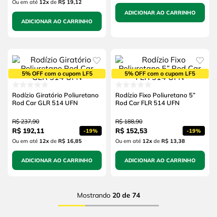
Ou em até
12
x
de
R$ 19,12
ADICIONAR AO CARRINHO
ADICIONAR AO CARRINHO
5% OFF com o cupom LF5
5% OFF com o cupom LF5
Rodízio Giratório Poliuretano
Rodízio Fixo Poliuretano 5”
Rod Car GLR 514 UFN
Rod Car FLR 514 UFN
R$
237
,
90
R$
188
,
90
R$
192
,
11
R$
152
,
53
-
19%
-
19%
Ou em até
12
x
de
R$ 16,85
Ou em até
12
x
de
R$ 13,38
ADICIONAR AO CARRINHO
ADICIONAR AO CARRINHO
Mostrando
20 de 74