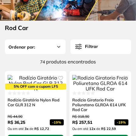
4
º
escada
6
º
fio
5
º
serra circular
7
º
serra copo
6
º
fio
Rod Car
8
º
disco corte
7
º
serra copo
9
º
chave impacto
Filtrar
8
º
disco corte
10
º
luva
9
º
chave impacto
produtos
74
10
º
luva
5% OFF com o cupom LF5
Rodízio Giratório Nylon Rod
Rodizio Giratorio Freio
Car GLR 312 N
Poliuretano GLROA 614 UFK
Rod Car
R$
44
,
90
R$
318
,
90
R$
36
,
25
R$
257
,
51
-
19%
-
19%
Ou em até
3
x
de
R$ 12,72
Ou em até
12
x
de
R$ 22,59