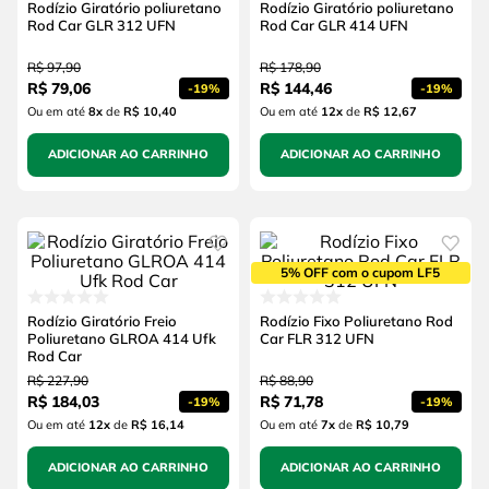
Rodízio Giratório poliuretano
Rodízio Giratório poliuretano
Rod Car GLR 312 UFN
Rod Car GLR 414 UFN
R$
97
,
90
R$
178
,
90
R$
79
,
06
R$
144
,
46
-
19%
-
19%
Ou em até
8
x
de
R$ 10,40
Ou em até
12
x
de
R$ 12,67
ADICIONAR AO CARRINHO
ADICIONAR AO CARRINHO
5% OFF com o cupom LF5
Rodízio Giratório Freio
Rodízio Fixo Poliuretano Rod
Poliuretano GLROA 414 Ufk
Car FLR 312 UFN
Rod Car
R$
227
,
90
R$
88
,
90
R$
184
,
03
R$
71
,
78
-
19%
-
19%
Ou em até
12
x
de
R$ 16,14
Ou em até
7
x
de
R$ 10,79
ADICIONAR AO CARRINHO
ADICIONAR AO CARRINHO