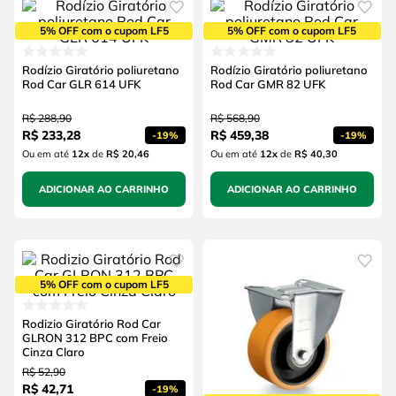
5% OFF com o cupom LF5
5% OFF com o cupom LF5
Rodízio Giratório poliuretano
Rodízio Giratório poliuretano
Rod Car GLR 614 UFK
Rod Car GMR 82 UFK
R$
288
,
90
R$
568
,
90
R$
233
,
28
R$
459
,
38
-
19%
-
19%
Ou em até
12
x
de
R$ 20,46
Ou em até
12
x
de
R$ 40,30
ADICIONAR AO CARRINHO
ADICIONAR AO CARRINHO
5% OFF com o cupom LF5
Rodizio Giratório Rod Car
GLRON 312 BPC com Freio
Cinza Claro
R$
52
,
90
R$
42
,
71
-
19%