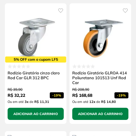
5% OFF com o cupom LF5
Rodízio Giratório cinza claro
Rodízio Giratório GLROA 414
Rod Car GLR 312 BPC
Poliuretano 101513 Unf Rod
Car
R$
39
,
90
R$
208
,
90
R$
32
,
22
R$
168
,
68
-
19%
-
19%
Ou em até
3
x
de
R$ 11,31
Ou em até
12
x
de
R$ 14,80
ADICIONAR AO CARRINHO
ADICIONAR AO CARRINHO