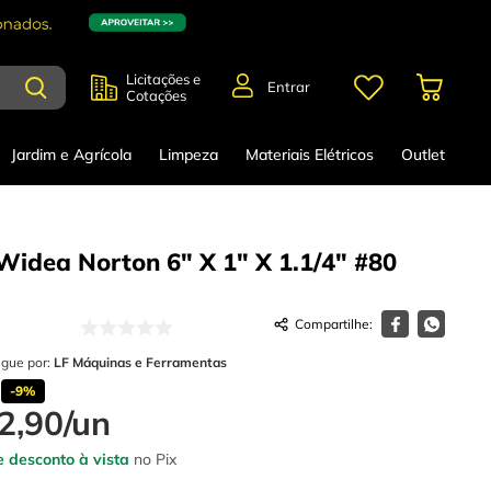
Licitações e
Entrar
Cotações
Jardim e Agrícola
Limpeza
Materiais Elétricos
Outlet
Widea Norton 6" X 1" X 1.1/4" #80
egue por:
LF Máquinas e Ferramentas
-
9%
2
,
90
/
un
 desconto à vista
no Pix