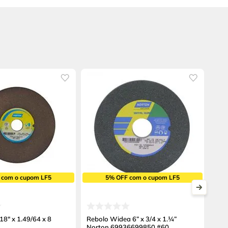
 com o cupom LF5
5% OFF com o cupom LF5
18" x 1.49/64 x 8
Rebolo Widea 6” x 3/4 x 1.¼”
Norton 69936699850 #60