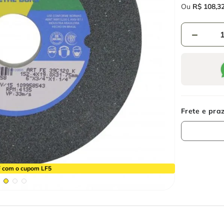
Ou
R$
108
,
3
－
 com o cupom LF5