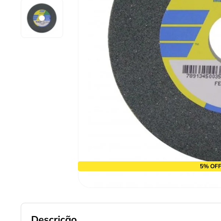
10
º
chave impacto
5% OFF
Descrição