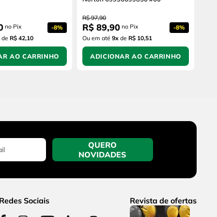
R$
97
,
90
0
R$
89
,
90
no Pix
no Pix
-
8%
-
8%
de
R$ 42,10
Ou em até
9
x
de
R$ 10,51
AR AO CARRINHO
ADICIONAR AO CARRINHO
QUERO
NOVIDADES
Redes Sociais
Revista de ofertas