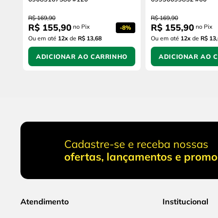
R$
169
,
90
R$
169
,
90
R$
155
,
90
R$
155
,
90
no Pix
no Pix
-
8%
Ou em até
12
x
de
R$ 13,68
Ou em até
12
x
de
R$ 13
ADICIONAR AO CARRINHO
ADICIONAR AO 
Cadastre-se e receba nossas
ofertas, lançamentos e prom
Atendimento
Institucional