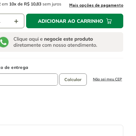
2
em
10
R$
10
,
83
sem juros
Mais opções de pagamento
＋
ADICIONAR AO CARRINHO
Não sei meu CEP