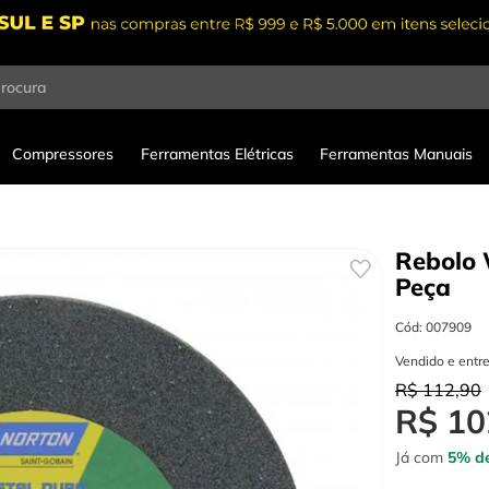
procura
Compressores
Ferramentas Elétricas
Ferramentas Manuais
Rebolo 
Peça
Cód
:
007909
Vendido e entr
R$
112
,
90
R$
10
Já com
5% de