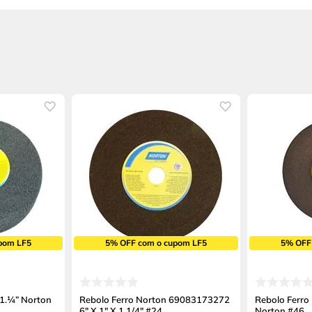
pom LF5
5% OFF com o cupom LF5
5% OFF
 1.¼” Norton
Rebolo Ferro Norton 69083173272
Rebolo Ferro 
6" X 1" X 1.1/4" #24
Norton #46