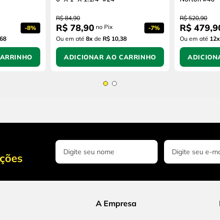
R$
84
,
90
R$
520
,
90
R$
78
,
90
R$
479
,
9
no Pix
-
8%
-
7%
,68
Ou em até
8
x
de
R$ 10,38
Ou em até
12
x
CARRINHO
ADICIONAR AO CARRINHO
ADICION
oções
A Empresa