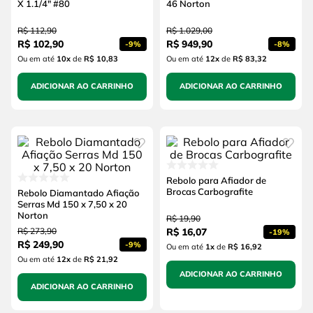
X 1.1/4" #80
46 Norton
R$
112
,
90
R$
1
.
029
,
00
R$
102
,
90
R$
949
,
90
-
9%
-
8%
Ou em até
10
x
de
R$ 10,83
Ou em até
12
x
de
R$ 83,32
ADICIONAR AO CARRINHO
ADICIONAR AO CARRINHO
Rebolo para Afiador de
Brocas Carbografite
Rebolo Diamantado Afiação
Serras Md 150 x 7,50 x 20
Norton
R$
19
,
90
R$
273
,
90
R$
16
,
07
-
19%
R$
249
,
90
-
9%
Ou em até
1
x
de
R$ 16,92
Ou em até
12
x
de
R$ 21,92
ADICIONAR AO CARRINHO
ADICIONAR AO CARRINHO