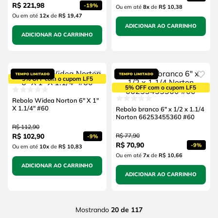
R$
221
,
98
-
19%
Ou em até
8
x
de
R$ 10,38
Ou em até
12
x
de
R$ 19,47
ADICIONAR AO CARRINHO
ADICIONAR AO CARRINHO
5% OFF com o cupom LF5
5% OFF com o cupom LF5
Rebolo Widea Norton 6" X 1"
X 1.1/4" #60
Rebolo branco 6" x 1/2 x 1.1/4
Norton 66253455360 #60
R$
112
,
90
R$
102
,
90
R$
77
,
90
-
9%
R$
70
,
90
-
9%
Ou em até
10
x
de
R$ 10,83
Ou em até
7
x
de
R$ 10,66
ADICIONAR AO CARRINHO
ADICIONAR AO CARRINHO
Mostrando
20 de 117