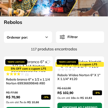
4
º
escada
6
º
serra copo
5
º
serra circular
7
º
luva
6
º
serra copo
Rebolos
8
º
fio
7
º
luva
9
º
alicate
Filtrar
8
º
fio
10
º
chave impacto
9
º
alicate
produtos
117
10
º
chave impacto
5% OFF com o cupom LF5
5% OFF com o cupom LF5
1
Rebolo Widea Norton 6" X 1"
X 1.1/4" #120
Rebolo branco 6" x 1/2 x 1.1/4
Norton 69936699846 #80
R$
112
,
90
R$
77
,
90
R$
102
,
90
-
9%
R$
70
,
90
-
9%
Ou em até
10
x
de
R$ 10,83
Ou em até
7
x
de
R$ 10,66
ADICIONAR AO CARRINHO