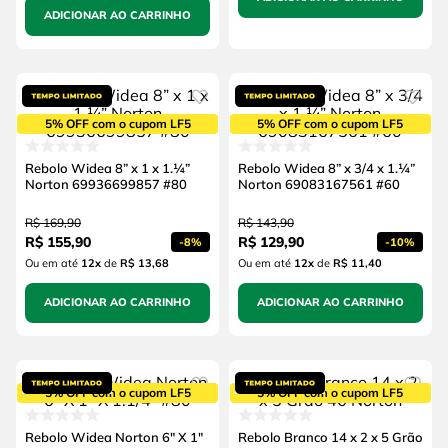
ADICIONAR AO CARRINHO
5% OFF com o cupom LF5
5% OFF com o cupom LF5
Rebolo Widea 8” x 1 x 1.¼”
Rebolo Widea 8” x 3/4 x 1.¼”
Norton 69936699857 #80
Norton 69083167561 #60
R$
169
,
90
R$
143
,
90
R$
155
,
90
R$
129
,
90
-
8%
-
10%
Ou em até
12
x
de
R$ 13,68
Ou em até
12
x
de
R$ 11,40
ADICIONAR AO CARRINHO
ADICIONAR AO CARRINHO
5% OFF com o cupom LF5
5% OFF com o cupom LF5
Rebolo Widea Norton 6" X 1"
Rebolo Branco 14 x 2 x 5 Grão