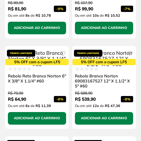
R$
89
,
90
R$
107
,
90
R$
81
,
90
R$
99
,
90
-
9%
-
7%
Ou em até
8
x
de
R$ 10,78
Ou em até
10
x
de
R$ 10,52
ADICIONAR AO CARRINHO
ADICIONAR AO CARRINHO
5% OFF com o cupom LF5
5% OFF com o cupom LF5
Rebolo Reto Branco Norton 6"
Rebolo Branco Norton
X 3/8" X 1.1/4" #60
69083167527 12" X 1.1/2" X
5" #60
R$
70
,
90
R$
588
,
90
R$
64
,
90
R$
539
,
90
-
8%
-
8%
Ou em até
6
x
de
R$ 11,39
Ou em até
12
x
de
R$ 47,36
ADICIONAR AO CARRINHO
ADICIONAR AO CARRINHO