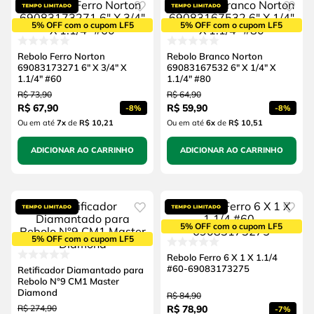
5% OFF com o cupom LF5
5% OFF com o cupom LF5
Rebolo Ferro Norton
Rebolo Branco Norton
69083173271 6" X 3/4" X
69083167532 6" X 1/4" X
1.1/4" #60
1.1/4" #80
R$
73
,
90
R$
64
,
90
R$
67
,
90
R$
59
,
90
-
8%
-
8%
Ou em até
7
x
de
R$ 10,21
Ou em até
6
x
de
R$ 10,51
ADICIONAR AO CARRINHO
ADICIONAR AO CARRINHO
5% OFF com o cupom LF5
5% OFF com o cupom LF5
Rebolo Ferro 6 X 1 X 1.1/4
#60-69083173275
Retificador Diamantado para
Rebolo N°9 CM1 Master
Diamond
R$
84
,
90
R$
274
,
90
R$
78
,
90
-
7%