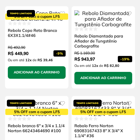
5% OFF com o cupom LF5
Rebolo Copo Reto Branco
6X3X1.1/4#46
Rebolo Diamantado para
Afiador de Tungstênio
Carbografite
R$
492
,
90
R$
449
,
90
R$
1
.
169
,
00
-
9%
R$
943
,
97
-
19%
Ou em até
12
x
de
R$ 39,46
Ou em até
12
x
de
R$ 82,80
ADICIONAR AO CARRINHO
ADICIONAR AO CARRINHO
5% OFF com o cupom LF5
5% OFF com o cupom LF5
Rebolo branco 6" x 3/4 x 1.1/4
Rebolo Ferro Norton
Norton 66243464690 #100
69083167433 8" X 3/4" X
1.1/4" #36