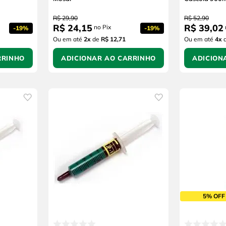
R$
29
,
90
R$
52
,
90
R$
24
,
15
R$
39
,
02
no Pix
-
19%
-
19%
Ou em até
2
x
de
R$ 12,71
Ou em até
4
x
RRINHO
ADICIONAR AO CARRINHO
ADICION
5% OFF