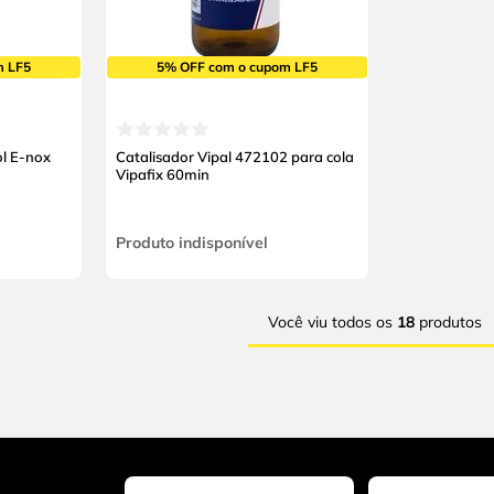
m LF5
5% OFF com o cupom LF5
ol E-nox
Catalisador Vipal 472102 para cola
Vipafix 60min
Produto indisponível
Você viu todos os
18
produtos