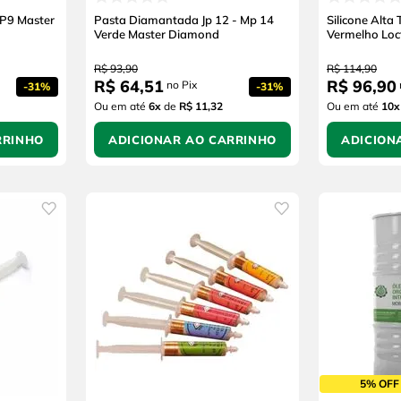
P9 Master
Pasta Diamantada Jp 12 - Mp 14
Silicone Alta
Verde Master Diamond
Vermelho Loct
R$
93
,
90
R$
114
,
90
R$
64
,
51
R$
96
,
90
no Pix
-
31%
-
31%
Ou em até
6
x
de
R$ 11,32
Ou em até
10
x
RRINHO
ADICIONAR AO CARRINHO
ADICION
5% OFF