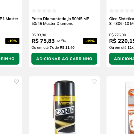
P1 Master
Pasta Diamantada Jp 50/45 MP
Óleo Sintétic
50/45 Master Diamond
S I-306-10 M
R$
93
,
90
R$
276
,
90
R$
75
,
83
R$
220
,
1
no Pix
-
19%
-
19%
Ou em até
7
x
de
R$ 11,40
Ou em até
12
x
RRINHO
ADICIONAR AO CARRINHO
ADICION