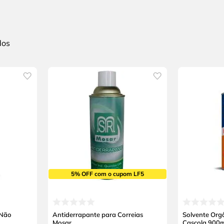
5% OFF com o cupom LF5
 Não
Antiderrapante para Correias
Solvente Org
Mosar
Cascola 900