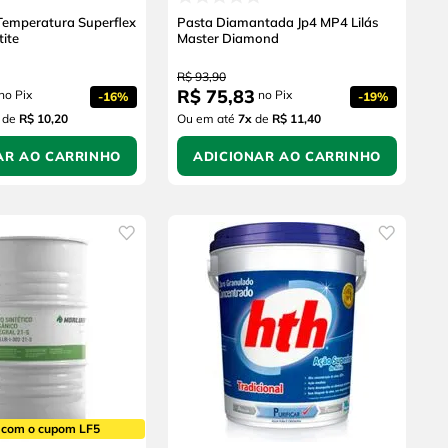
 Temperatura Superflex
Pasta Diamantada Jp4 MP4 Lilás
ite
Master Diamond
R$
93
,
90
R$
75
,
83
no Pix
no Pix
-
16%
-
19%
de
R$ 10,20
Ou em até
7
x
de
R$ 11,40
AR AO CARRINHO
ADICIONAR AO CARRINHO
 com o cupom LF5