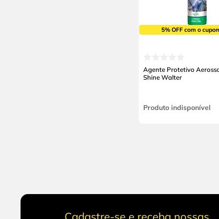
5% OFF com o cupo
Agente Protetivo Aeross
Shine Walter
Produto indisponível
Cadastre-se e receba nossas