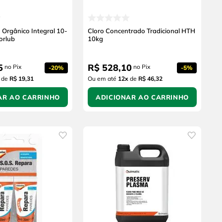
o Orgânico Integral 10-
Cloro Concentrado Tradicional HTH
orlub
10kg
5
R$
528
,
10
no Pix
no Pix
-
20%
-
5%
de
R$ 19,31
Ou em até
12
x
de
R$ 46,32
AR AO CARRINHO
ADICIONAR AO CARRINHO