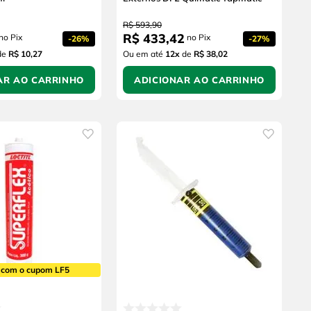
R$
593
,
90
R$
433
,
42
no Pix
no Pix
-
26%
-
27%
de
R$ 10,27
Ou em até
12
x
de
R$ 38,02
AR AO CARRINHO
ADICIONAR AO CARRINHO
 com o cupom LF5