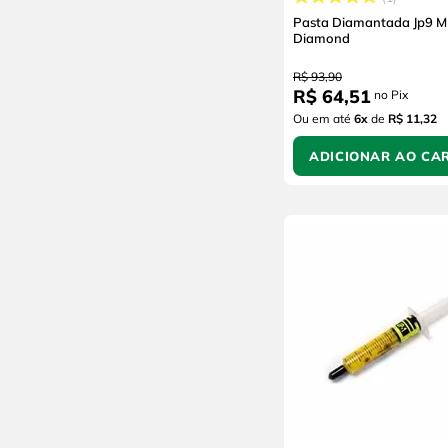
Pasta Diamantada Jp9 M
Diamond
R$
93
,
90
R$
64
,
51
no Pix
Ou em até
6
x
de
R$ 11,32
ADICIONAR AO CA