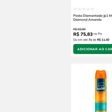
Pasta Diamantada Jp1 M
Diamond Amarela
R$
93
,
90
R$
75
,
83
no Pix
Ou em até
7
x
de
R$ 11,40
ADICIONAR AO CA