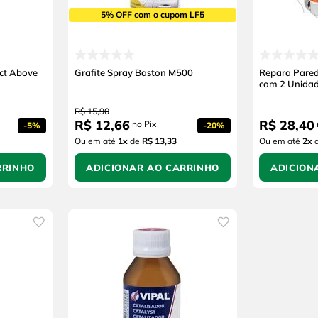
5% OFF com o cupom LF5
ect Above
Grafite Spray Baston M500
Repara Pared
com 2 Unidad
R$
15
,
90
R$
12
,
66
R$
28
,
40
no Pix
-
5%
-
20%
Ou em até
1
x
de
R$ 13,33
Ou em até
2
x
RRINHO
ADICIONAR AO CARRINHO
ADICION