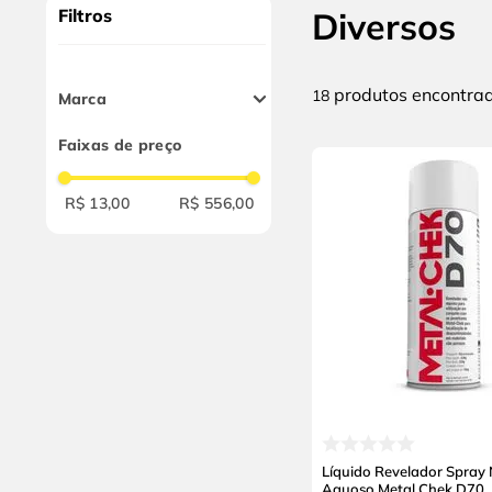
9
º
cabo flexivel
Filtros
Diversos
10
º
disco corte
produtos
18
Marca
Master Diamond
Faixas de preço
Quimatic Tapmatic
Walter
R$ 13,00
R$ 556,00
Vipal
Mosar
Morlub
Metal Chek
Loctite
Hth
Cascola
Baston
Alabastine
Above
Líquido Revelador Spray
Aquoso Metal Chek D70