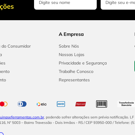
oções
A Empresa
a do Consumidor
Sobre Nós
a
Nossas Lojas
ões
Privacidade e Segurança
mento
Trabalhe Conosco
nto
Representantes
inaseferramentas.com.br
, podendo sofrer alterações sem prévia notificação. L
16, Nº 5003 – Bairro Travessão - Dois Irmãos - RS / CEP 93950-000 / Telefone: (