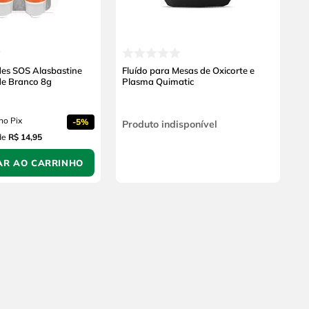
es SOS Alasbastine
Fluído para Mesas de Oxicorte e
e Branco 8g
Plasma Quimatic
no Pix
-
5%
Produto indisponível
de
R$ 14,95
AR AO CARRINHO