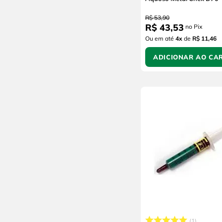
R$
53
,
90
R$
43
,
53
no Pix
Ou em até
4
x
de
R$ 11,46
ADICIONAR AO CA
1