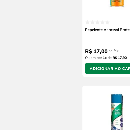
Repelente Aerossol Prot
R$
17
,
00
no Pix
Ou em até
1
x
de
R$ 17,90
ADICIONAR AO CA