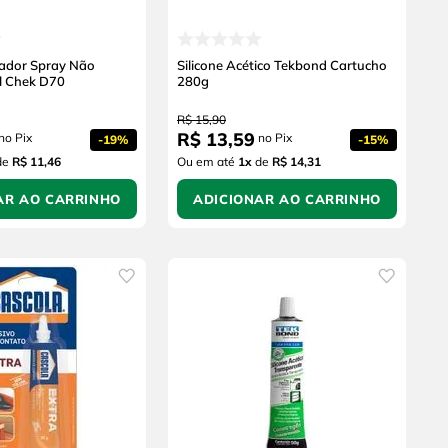
lador Spray Não
Silicone Acético Tekbond Cartucho
l Chek D70
280g
R$
15
,
90
R$
13
,
59
no Pix
no Pix
-
19%
-
15%
de
R$ 11,46
Ou em até
1
x
de
R$ 14,31
AR AO CARRINHO
ADICIONAR AO CARRINHO