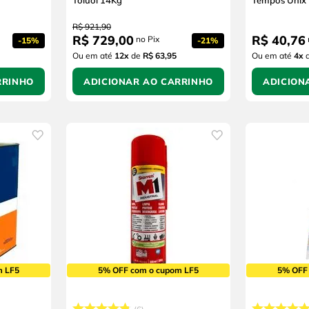
Toluol 14Kg
Tempos Unix
R$
921
,
90
R$
729
,
00
R$
40
,
76
no Pix
-
15%
-
21%
Ou em até
12
x
de
R$ 63,95
Ou em até
4
x
RRINHO
ADICIONAR AO CARRINHO
ADICION
m LF5
5% OFF com o cupom LF5
5% OFF