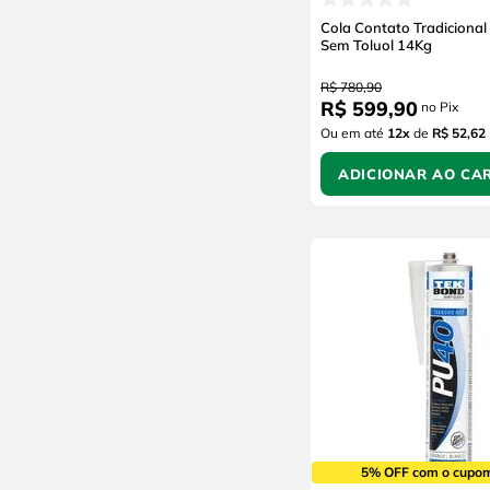
Uni
Cola Contato Tradicional
Ultra Flex
Sem Toluol 14Kg
Tecnoflon
R$
780
,
90
Schulz
R$
599
,
90
no Pix
OSG
Ou em até
12
x
de
R$ 52,62
Norton
ADICIONAR AO CA
Metal Chek
Mercooil
H-7
Divek
Coral Tintas
Chauffeur
Baston
Unigrax
Tramontina
Teroson
Sutol
5% OFF com o cupo