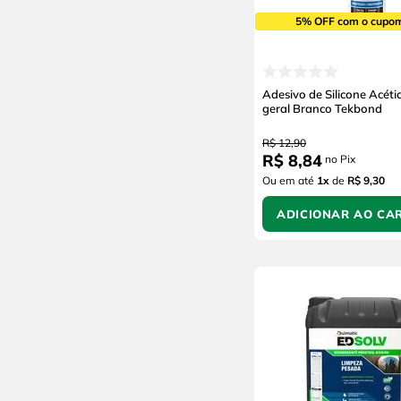
5% OFF com o cupo
Adesivo de Silicone Acéti
geral Branco Tekbond
R$
12
,
90
R$
8
,
84
no Pix
Ou em até
1
x
de
R$ 9,30
ADICIONAR AO CA