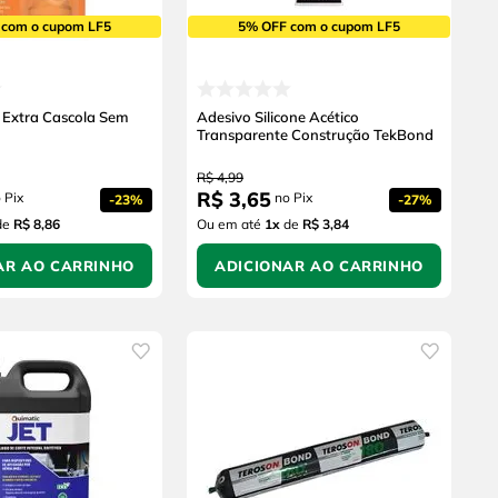
 com o cupom LF5
5% OFF com o cupom LF5
 Extra Cascola Sem
Adesivo Silicone Acético
Transparente Construção TekBond
R$
4
,
99
R$
3
,
65
 Pix
no Pix
-
23%
-
27%
de
R$ 8,86
Ou em até
1
x
de
R$ 3,84
AR AO CARRINHO
ADICIONAR AO CARRINHO