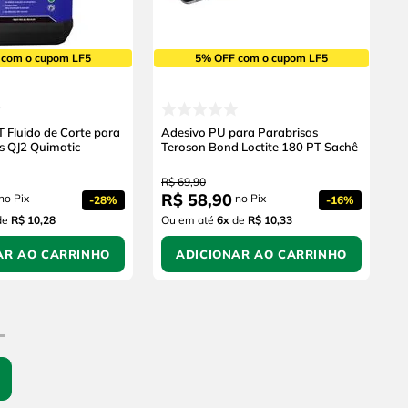
 com o cupom LF5
5% OFF com o cupom LF5
 Fluido de Corte para
Adesivo PU para Parabrisas
s QJ2 Quimatic
Teroson Bond Loctite 180 PT Sachê
R$
69
,
90
R$
58
,
90
no Pix
no Pix
-
28%
-
16%
de
R$ 10,28
Ou em até
6
x
de
R$ 10,33
AR AO CARRINHO
ADICIONAR AO CARRINHO