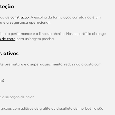
oteção
o ou de
construção
. A escolha da formulação correta não é um
na e a segurança operacional
.
e alta performance e a limpeza técnica. Nosso portfólio abrange
s de corte
para usinagem precisa.
s ativos
ste prematuro e o superaquecimento
, reduzindo o custo com
ga?
 dissipação de calor.
 graxas com aditivos de grafite ou dissulfeto de molibdênio são