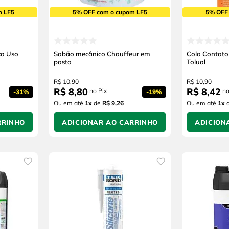
m LF5
5% OFF com o cupom LF5
5% OFF
co Uso
Sabão mecânico Chauffeur em
Cola Contato
pasta
Toluol
R$
10
,
90
R$
10
,
90
R$
8
,
80
R$
8
,
42
no Pix
no
-
31%
-
19%
Ou em até
1
x
de
R$ 9,26
Ou em até
1
x
RRINHO
ADICIONAR AO CARRINHO
ADICION