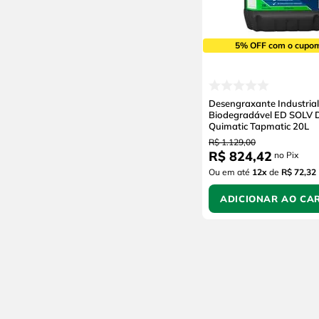
5% OFF com o cupo
Desengraxante Industrial
Biodegradável ED SOLV 
Quimatic Tapmatic 20L
R$
1
.
129
,
00
R$
824
,
42
no Pix
Ou em até
12
x
de
R$ 72,32
ADICIONAR AO CA