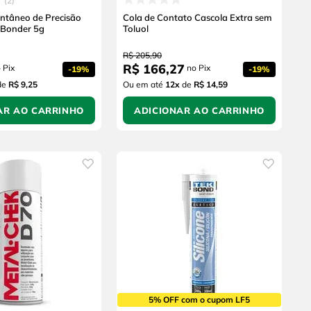
2
antâneo de Precisão
Cola de Contato Cascola Extra sem
r Bonder 5g
Toluol
R$
205
,
90
R$
166
,
27
 Pix
no Pix
-
19%
-
19%
de
R$ 9,25
Ou em até
12
x
de
R$ 14,59
AR AO CARRINHO
ADICIONAR AO CARRINHO
5% OFF com o cupom LF5