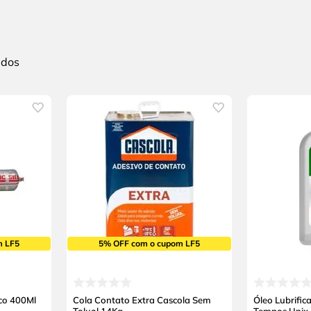
m LF5
5% OFF com o cupom LF5
nco 400Ml
Cola Contato Extra Cascola Sem
Óleo Lubrific