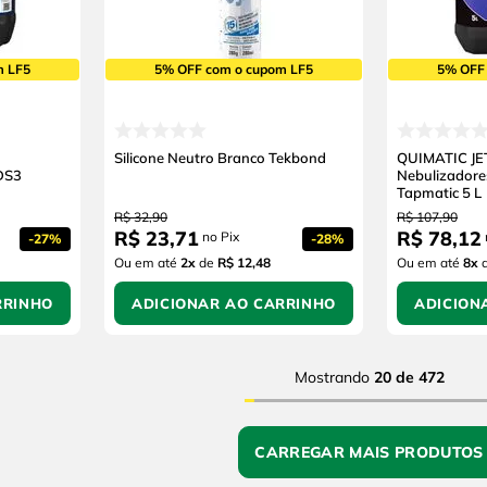
m LF5
5% OFF com o cupom LF5
5% OFF
Silicone Neutro Branco Tekbond
QUIMATIC JET
DS3
Nebulizadore
Tapmatic 5 L
R$
32
,
90
R$
107
,
90
R$
23
,
71
R$
78
,
12
no Pix
-
27%
-
28%
Ou em até
2
x
de
R$ 12,48
Ou em até
8
x
RRINHO
ADICIONAR AO CARRINHO
ADICION
Mostrando
20 de 472