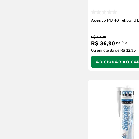
Silquim
RF
Quartzolit
Adesivo PU 40 Tekbond 
Puma
Mosar
R$
42
,
90
ITW
R$
36
,
90
no Pix
Hth
Ou em até
3
x
de
R$ 12,95
Fedrizzi
ADICIONAR AO CA
Dipil
Devilbiss
Baden
Avesta
Alabastine
Adere
Above