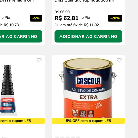
 DTH Premium Uni
DM1 Quimatic Tapmatic 300 ml
R$
86
,
90
R$
62
,
81
no Pix
no Pix
-
5%
-
28%
de
R$ 10,73
Ou em até
6
x
de
R$ 11,02
AR AO CARRINHO
ADICIONAR AO CARRINHO
 com o cupom LF5
5% OFF com o cupom LF5