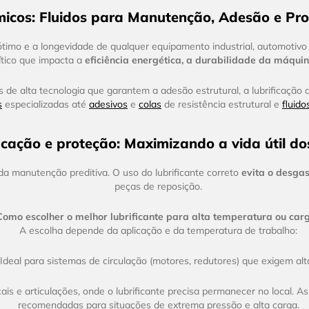
icos: Fluidos para Manutenção, Adesão e Pr
timo e a longevidade de qualquer equipamento industrial, automotiv
ítico que impacta a
eficiência energética, a durabilidade da máqui
e alta tecnologia que garantem a adesão estrutural, a lubrificação d
s
especializadas até
adesivos
e
colas
de resistência estrutural e
fluido
icação e proteção: Maximizando a vida útil do
 da manutenção preditiva. O uso do lubrificante correto
evita o desga
peças de reposição.
Como escolher o melhor lubrificante para alta temperatura ou car
A escolha depende da aplicação e da temperatura de trabalho:
Ideal para sistemas de circulação (motores, redutores) que exigem alta
is e articulações, onde o lubrificante precisa permanecer no local. As
recomendadas para situações de extrema pressão e alta carga.