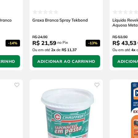
Branco
Graxa Branca Spray Tekbond
Líquido Reve
Aquoso Meta
R$
24
,
90
R$
53
,
90
R$
21
,
59
R$
43
,
53
no Pix
-
14%
-
13%
Ou em até
2
x
de
R$ 11,37
Ou em até
4
x
RRINHO
ADICIONAR AO CARRINHO
ADICION