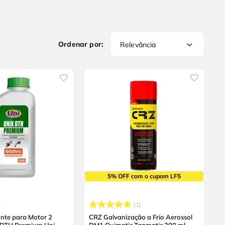
Relevância
5% OFF com o cupom LF5
1
ante para Motor 2
CRZ Galvanização a Frio Aerossol