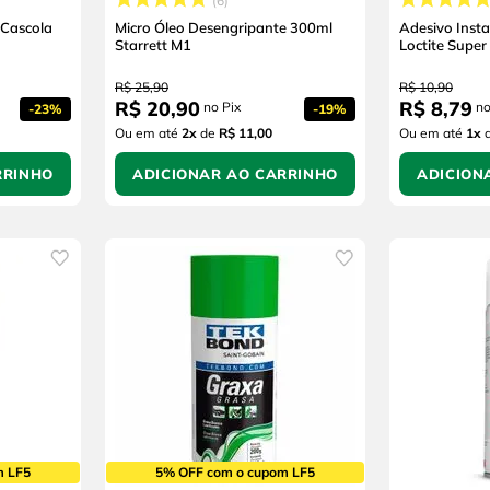
6
 Cascola
Micro Óleo Desengripante 300ml
Adesivo Inst
Starrett M1
Loctite Supe
R$
25
,
90
R$
10
,
90
R$
20
,
90
R$
8
,
79
no Pix
no
-
23%
-
19%
Ou em até
2
x
de
R$ 11,00
Ou em até
1
x
RRINHO
ADICIONAR AO CARRINHO
ADICION
m LF5
5% OFF com o cupom LF5