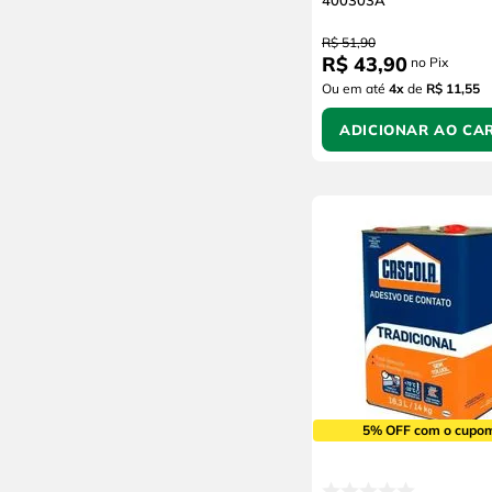
400303A
Cola Instantânea
Orbi
20L
R$
51
,
90
Chemicolor
1L
R$
43
,
90
no Pix
Araldite
4L
Ou em até
4
x
de
R$ 11,55
WD-40
200ml
Starrett
ADICIONAR AO CA
Brascola
Tytan
Master Diamond
Vipal
Poxipol
Jimo
Carbografite
Biolub
Rothenberger
Kelmack
5% OFF com o cupo
Husqvarna
Allchem