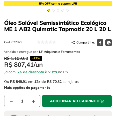
4
º
escada
6
º
fio
5% OFF com o cupom LF5
5
º
serra circular
7
º
chave impacto
Óleo Solúvel Semissintético Ecológico
6
º
fio
8
º
disco corte
ME 1 AB2 Quimatic Tapmatic 20 L
20 L
7
º
chave impacto
9
º
cabo flexivel
8
º
disco corte
Cód
:
022829
10
º
serra copo
Vendido e entregue por:
LF Máquinas e Ferramentas
9
º
cabo flexivel
R$
1
.
109
,
00
-
27%
10
º
serra copo
R$
807
,
41
/
un
Já com
5% de desconto à vista
no Pix
Ou
R$
849
,
91
em
12
R$
70
,
82
sem juros
Mais opções de pagamento
－
＋
ADICIONAR AO CARRINHO