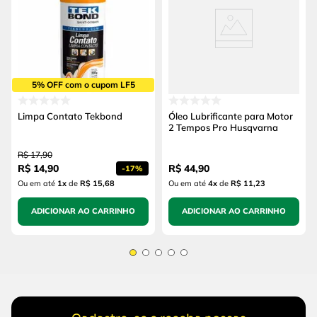
5% OFF com o cupom LF5
Limpa Contato Tekbond
Óleo Lubrificante para Motor
2 Tempos Pro Husqvarna
R$
17
,
90
R$
14
,
90
R$
44
,
90
-
17%
Ou em até
1
x
de
R$ 15,68
Ou em até
4
x
de
R$ 11,23
ADICIONAR AO CARRINHO
ADICIONAR AO CARRINHO