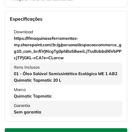
Especificações
Download
https://lfmaquinaseferramentas-
my.sharepoint.com/:b:/g/personal/espacoecommerce_g
g10_com_br/EVJNcgTg0phBoS8weiLJTssBzbbdl6VbPP
cJTPjGKL-cCA?e=CLarcw
Itens Inclusos
01 - Óleo Solúvel Semissintético Ecológico ME 1 AB2
Quimatic Tapmatic 20 L
Marca
Quimatic Tapmatic
Garantia
Sem garantia