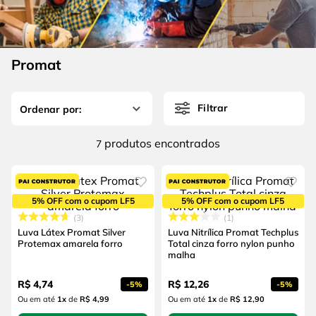
4
º
escada
6
º
serra copo
5
º
serra circular
7
º
luva
6
º
serra copo
Promat
8
º
fio
7
º
luva
9
º
lavadora alta pressão
Filtrar
8
º
fio
10
º
chave impacto
9
º
lavadora alta pressão
produtos
7
10
º
chave impacto
5% OFF com o cupom LF5
5% OFF com o cupom LF5
3
1
Luva Látex Promat Silver
Luva Nitrílica Promat Techplus
Protemax amarela forro
Total cinza forro nylon punho
malha
R$
4
,
74
R$
12
,
26
-
5%
-
5%
Ou em até
1
x
de
R$ 4,99
Ou em até
1
x
de
R$ 12,90