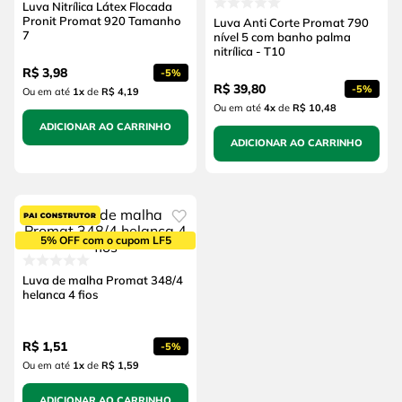
Luva Nitrílica Látex Flocada
Pronit Promat 920 Tamanho
Luva Anti Corte Promat 790
7
nível 5 com banho palma
nitrílica - T10
R$
3
,
98
-
5%
R$
39
,
80
-
5%
Ou em até
1
x
de
R$ 4,19
Ou em até
4
x
de
R$ 10,48
ADICIONAR AO CARRINHO
ADICIONAR AO CARRINHO
5% OFF com o cupom LF5
Luva de malha Promat 348/4
helanca 4 fios
R$
1
,
51
-
5%
Ou em até
1
x
de
R$ 1,59
ADICIONAR AO CARRINHO