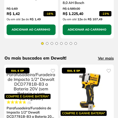
8,0 AH Bosch
R$
1
,
69
R$
1
.
589
,
00
R$
1
,
42
R$
1
.
225
,
40
-
16%
-
23%
Ou em até
1
x
de
R$ 1,49
Ou em até
12
x
de
R$ 107,49
ADICIONAR AO CARRINHO
ADICIONAR AO CARRINHO
Os mais buscados em Dewalt!
Ver mais
COMPRE E GANHE BATERIA*
5
Parafusadeira/Furadeira de
Impacto 1/2" Dewalt
COMPRE E GANHE BATERIA*
DCD7781B-B3 a Bateria 20V