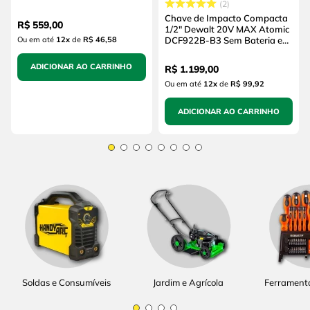
2
(sem Bateria e sem
Carregador)
Chave de Impacto Compacta
R$
559
,
00
1/2" Dewalt 20V MAX Atomic
Ou em até
12
x
de
R$ 46,58
DCF922B-B3 Sem Bateria e
Sem Carregador
ADICIONAR AO CARRINHO
R$
1
.
199
,
00
Ou em até
12
x
de
R$ 99,92
ADICIONAR AO CARRINHO
Soldas e Consumíveis
Jardim e Agrícola
Ferrament