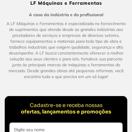
LF Máquinas e Ferramentas
A casa da indústria e do profissional
A LF Máquinas e Ferramentas é especializada no fornecimento
de suprimentos que atende desde as grandes indústrias aos
prestadores de serviços e empresas de diversos setores,
fornece equipamentos e materiais para todo tipo de obra e
trabalhos industriais que exigem qualidade, segurança e alto
desempenho. A LF busca constantemente oferecer a melhor
solução aos seus clientes e para isto, fortalece sua parceria
junto às principais marcas de máquinas e ferramentas do
mercado. Desde grandes obras até pequenas reformas, você
encontra tudo o que precisa em um só lugar!
Cadastre-se e receba nossas
ofertas, lançamentos e promoções