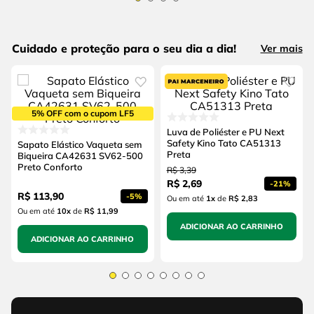
Cuidado e proteção para o seu dia a dia!
Ver mais
5% OFF com o cupom LF5
Luva de Poliéster e PU Next
Safety Kino Tato CA51313
Sapato Elástico Vaqueta sem
Preta
Biqueira CA42631 SV62-500
Preto Conforto
R$
3
,
39
R$
2
,
69
-
21%
R$
113
,
90
-
5%
Ou em até
1
x
de
R$ 2,83
Ou em até
10
x
de
R$ 11,99
ADICIONAR AO CARRINHO
ADICIONAR AO CARRINHO