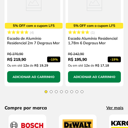
5% OFF com o cupom LF5
5% OFF com o cupom LF5
4
1
Escada de Alumínio
Escada Alumínio Residencial
Residencial 2m 7 Degraus Mor
1,78m 6 Degraus Mor
R$
270
,
90
R$
242
,
90
R$
219
,
90
R$
195
,
90
-
19%
-
19%
Ou em até
12
x
de
R$ 19,29
Ou em até
12
x
de
R$ 17,18
ADICIONAR AO CARRINHO
ADICIONAR AO CARRINHO
Compre por marca
Ver mais