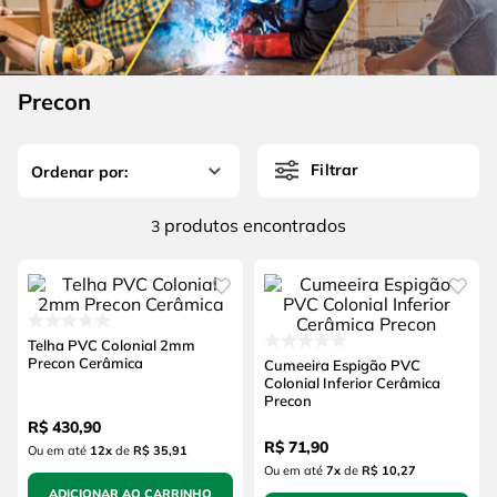
4
º
escada
6
º
fio
5
º
serra circular
7
º
chave impacto
6
º
fio
Precon
8
º
disco corte
7
º
chave impacto
9
º
cabo flexivel
Filtrar
8
º
disco corte
10
º
serra copo
9
º
cabo flexivel
produtos
3
10
º
serra copo
Telha PVC Colonial 2mm
Precon Cerâmica
Cumeeira Espigão PVC
Colonial Inferior Cerâmica
Precon
R$
430
,
90
R$
71
,
90
Ou em até
12
x
de
R$ 35,91
Ou em até
7
x
de
R$ 10,27
ADICIONAR AO CARRINHO