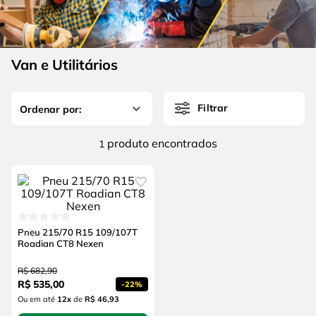
4
º
escada
6
º
fio
5
º
serra circular
7
º
serra copo
6
º
fio
Van e Utilitários
8
º
cabo flexivel
7
º
serra copo
9
º
chave impacto
Filtrar
8
º
cabo flexivel
10
º
disco corte
9
º
chave impacto
produto
1
10
º
disco corte
Pneu 215/70 R15 109/107T
Roadian CT8 Nexen
R$
682
,
90
R$
535
,
00
-
22%
Ou em até
12
x
de
R$ 46,93