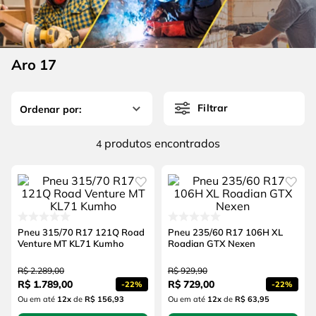
4
º
escada
6
º
serra copo
5
º
serra circular
7
º
luva
6
º
serra copo
Aro 17
8
º
fio
7
º
luva
9
º
lavadora alta pressão
Filtrar
8
º
fio
10
º
chave impacto
9
º
lavadora alta pressão
produtos
4
10
º
chave impacto
Pneu 315/70 R17 121Q Road
Pneu 235/60 R17 106H XL
Venture MT KL71 Kumho
Roadian GTX Nexen
R$
2
.
289
,
00
R$
929
,
90
R$
1
.
789
,
00
R$
729
,
00
-
22%
-
22%
Ou em até
12
x
de
R$ 156,93
Ou em até
12
x
de
R$ 63,95