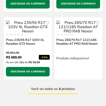
ADICIONAR AO CARRINHO
ADICIONAR AO CARRINHO
Pneu 235/55 R17 103V XL
Pneu 265/70 R17 121/118S
Roadian GTX Nexen
Roadian AT PRO RA8 Nexen
R$
851
,
90
R$
669
,
00
-
21%
Produto indisponível
Ou em até
12
x
de
R$ 58,68
ADICIONAR AO CARRINHO
Você viu todos os
4
produtos