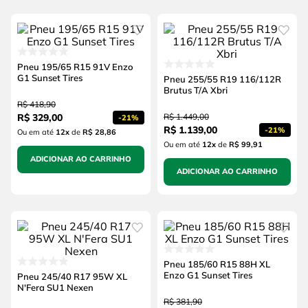
Pneu 195/65 R15 91V Enzo
G1 Sunset Tires
Pneu 255/55 R19 116/112R
Brutus T/A Xbri
R$
418
,
90
R$
329
,
00
R$
1
.
449
,
00
-
21%
R$
1
.
139
,
00
-
21%
Ou em até
12
x
de
R$ 28,86
Ou em até
12
x
de
R$ 99,91
ADICIONAR AO CARRINHO
ADICIONAR AO CARRINHO
Pneu 185/60 R15 88H XL
Enzo G1 Sunset Tires
Pneu 245/40 R17 95W XL
N'Fera SU1 Nexen
R$
381
,
90