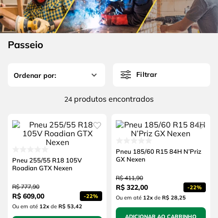
4
º
escada
6
º
serra copo
5
º
serra circular
7
º
luva
6
º
serra copo
Passeio
8
º
fio
7
º
luva
9
º
lavadora alta pressão
Filtrar
8
º
fio
10
º
alicate
9
º
lavadora alta pressão
produtos
24
10
º
alicate
Pneu 185/60 R15 84H N’Priz
GX Nexen
Pneu 255/55 R18 105V
Roadian GTX Nexen
R$
411
,
90
R$
777
,
90
R$
322
,
00
-
22%
R$
609
,
00
-
22%
Ou em até
12
x
de
R$ 28,25
Ou em até
12
x
de
R$ 53,42
ADICIONAR AO CARRINHO