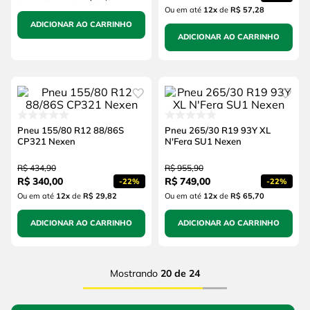
Ou em até
12
x
de
R$ 57,28
ADICIONAR AO CARRINHO
ADICIONAR AO CARRINHO
Pneu 155/80 R12 88/86S
Pneu 265/30 R19 93Y XL
CP321 Nexen
N'Fera SU1 Nexen
R$
434
,
90
R$
955
,
90
R$
340
,
00
R$
749
,
00
-
22%
-
22%
Ou em até
12
x
de
R$ 29,82
Ou em até
12
x
de
R$ 65,70
ADICIONAR AO CARRINHO
ADICIONAR AO CARRINHO
Mostrando
20 de 24