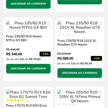
ADICIONAR AO CARRINHO
Pneu 195/60 R15 Nexen
N'Priz GX 88V
Pneu 235/50 R18 101V XL
Roadian GTX Nexen
R$
434
,
90
R$
340
,
00
R$
878
,
90
-
22%
R$
689
,
00
-
22%
Ou em até
12
x
de
R$ 29,82
Ou em até
12
x
de
R$ 60,44
ADICIONAR AO CARRINHO
ADICIONAR AO CARRINHO
1
Pneu 175/70 R13 82H Enzo