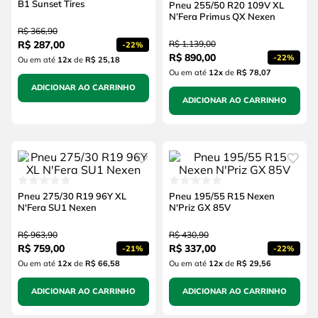
B1 Sunset Tires
Pneu 255/50 R20 109V XL
N’Fera Primus QX Nexen
R$
366
,
90
R$
287
,
00
R$
1
.
139
,
00
-
22%
R$
890
,
00
-
22%
Ou em até
12
x
de
R$ 25,18
Ou em até
12
x
de
R$ 78,07
ADICIONAR AO CARRINHO
ADICIONAR AO CARRINHO
Pneu 275/30 R19 96Y XL
Pneu 195/55 R15 Nexen
N'Fera SU1 Nexen
N'Priz GX 85V
R$
963
,
90
R$
430
,
90
R$
759
,
00
R$
337
,
00
-
21%
-
22%
Ou em até
12
x
de
R$ 66,58
Ou em até
12
x
de
R$ 29,56
ADICIONAR AO CARRINHO
ADICIONAR AO CARRINHO