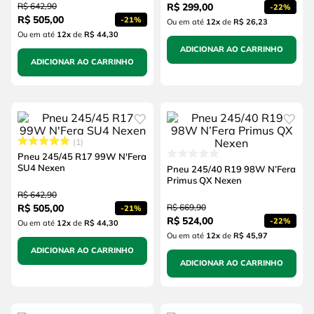
R$
642
,
90
R$
299
,
00
-
22%
R$
505
,
00
-
21%
Ou em até
12
x
de
R$ 26,23
Ou em até
12
x
de
R$ 44,30
ADICIONAR AO CARRINHO
ADICIONAR AO CARRINHO
1
Pneu 245/45 R17 99W N'Fera
SU4 Nexen
Pneu 245/40 R19 98W N’Fera
Primus QX Nexen
R$
642
,
90
R$
505
,
00
R$
669
,
90
-
21%
R$
524
,
00
-
22%
Ou em até
12
x
de
R$ 44,30
Ou em até
12
x
de
R$ 45,97
ADICIONAR AO CARRINHO
ADICIONAR AO CARRINHO