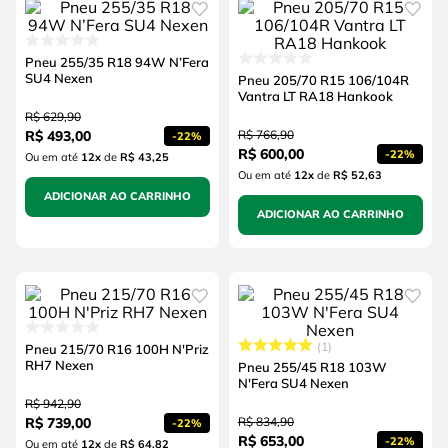
Pneu 255/35 R18 94W N’Fera
SU4 Nexen
Pneu 205/70 R15 106/104R
Vantra LT RA18 Hankook
R$
629
,
90
R$
493
,
00
R$
766
,
90
-
22%
R$
600
,
00
-
22%
Ou em até
12
x
de
R$ 43,25
Ou em até
12
x
de
R$ 52,63
ADICIONAR AO CARRINHO
ADICIONAR AO CARRINHO
1
Pneu 215/70 R16 100H N'Priz
RH7 Nexen
Pneu 255/45 R18 103W
N'Fera SU4 Nexen
R$
942
,
90
R$
739
,
00
R$
834
,
90
-
22%
R$
653
,
00
-
22%
Ou em até
12
x
de
R$ 64,82