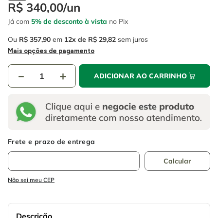
4
º
escada
R$
340
,
00
/
un
6
º
fio
Já com
5% de desconto à vista
no Pix
5
º
serra circular
7
º
serra copo
Ou
R$
357
,
90
em
12
R$
29
,
82
sem juros
6
º
fio
8
º
disco corte
Mais opções de pagamento
7
º
serra copo
9
º
chave impacto
－
＋
ADICIONAR AO CARRINHO
8
º
disco corte
10
º
luva
9
º
chave impacto
10
º
luva
Não sei meu CEP
Descrição