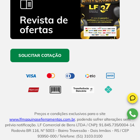
SOLICITAR COTAÇÃO
Preços e condições exclusivos para o site
www.lfmaquinaseferramentas.com.br
, podendo sofrer alterações sem
prévia notificação. LF Comercial de Bens LTDA / CNPJ: 91.845.735/0004-14.
Rodovia BR 116, Nº 5003 – Bairro Travessão - Dois Irmãos - RS / CEP
93950-000 / Telefone: (51) 3103.0100