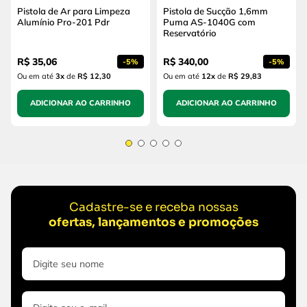
Pistola de Ar para Limpeza
Pistola de Sucção 1,6mm
Alumínio Pro-201 Pdr
Puma AS-1040G com
Reservatório
R$
35
,
06
R$
340
,
00
-
5%
-
5%
Ou em até
3
x
de
R$ 12,30
Ou em até
12
x
de
R$ 29,83
ADICIONAR AO CARRINHO
ADICIONAR AO CARRINHO
Cadastre-se e receba nossas
ofertas, lançamentos e promoções